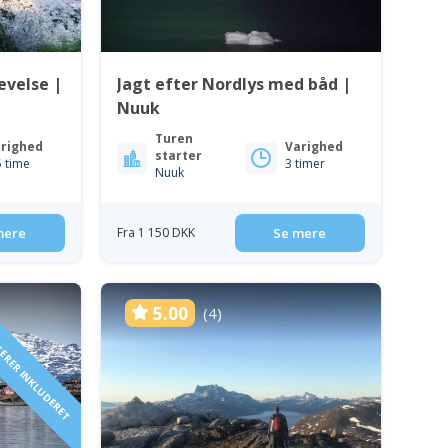
evelse |
Jagt efter Nordlys med båd |
n
Nuuk
Turen
righed
Varighed
starter
5 time
3 timer
Nuuk
mere
Fra 1 150 DKK
Se mere
AGERER INKLUDERET
5.00
(4)