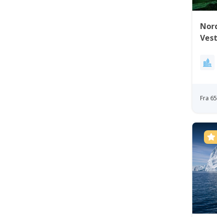
Nord
Ves
Fra 6