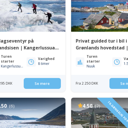
dagseventyr på
Privat guided tur i bil i
andsisen | Kangerlussuaq
Grønlands hovedstad 
st Grønland
Turen
Turen
Varighed
Va
starter
starter
8 timer
1.
Kangerlussuaq
Nuuk
 295 DKK
Se mere
Fra 2 250 DKK
Se 
TILGÆNGELIG FOR
.50
4.50
(6)
(2)