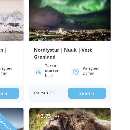
n |
Nordlystur | Nuuk | Vest
Grønland
Turen
righed
Varighed
starter
timer
2 timer
Nuuk
mere
Fra 750 DKK
Se mere
OR CRUISE GUESTS
3.75
(4)