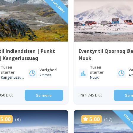
FLEKSIBLE AFGANGE
til Indlandsisen | Punkt
Eventyr til Qoornoq Øe
| Kangerlussuaq
Nuuk
Turen
Turen
Varighed
Va
starter
starter
7 timer
4 
Kangerlussuaq
Nuuk
 350 DKK
Se mere
Fra 1 745 DKK
Se 
IDEAL F
5.00
5.00
(9)
(17)