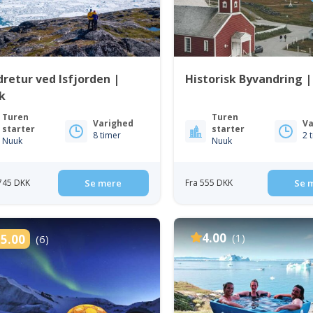
retur ved Isfjorden |
Historisk Byvandring 
k
Turen
Turen
Varighed
Va
starter
starter
8 timer
2 
Nuuk
Nuuk
 745 DKK
Se mere
Fra 555 DKK
Se 
4.00
(1)
5.00
(6)