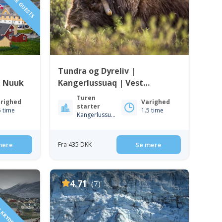
Tundra og Dyreliv |
| Nuuk
Kangerlussuaq | Vest
Grønland
Turen
righed
Varighed
starter
5 time
1.5 time
Kangerlussuaq
mere
Fra 435 DKK
Se mere
 KRYDSTOGTSKIBE
4.71
(7)