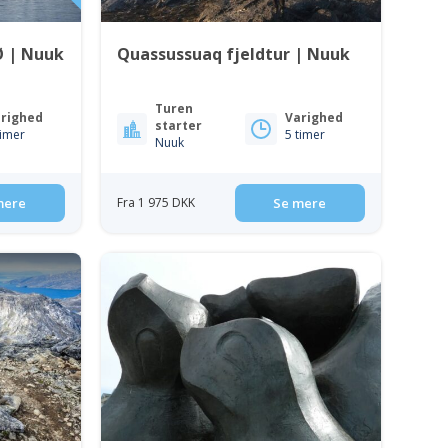
Ø | Nuuk
Quassussuaq fjeldtur | Nuuk
Turen
righed
Varighed
starter
timer
5 timer
Nuuk
mere
Fra 1 975 DKK
Se mere