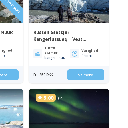
| Nuuk
Russell Gletsjer |
Kangerlussuaq | Vest
Grønland
Turen
righed
Varighed
starter
timer
4 timer
Kangerlussuaq
mere
Fra 850 DKK
Se mere
5.00
(2)