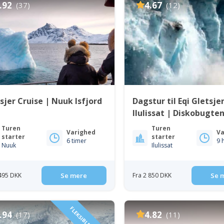
.92
4.67
(37)
(12)
sjer Cruise | Nuuk Isfjord
Dagstur til Eqi Gletsjer
Ilulissat | Diskobugte
Turen
Turen
Varighed
Va
starter
starter
6 timer
9 
Nuuk
Ilulissat
 495 DKK
Se mere
Fra 2 850 DKK
Se 
.94
4.82
(17)
(11)