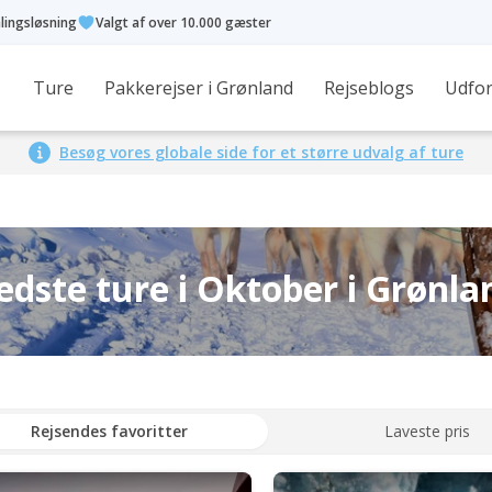
alingsløsning
Valgt af over 10.000 gæster
Ture
Pakkerejser i Grønland
Rejseblogs
Udfor
Besøg vores globale side for et større udvalg af ture
edste ture i Oktober i Grønla
Rejsendes favoritter
Laveste pris