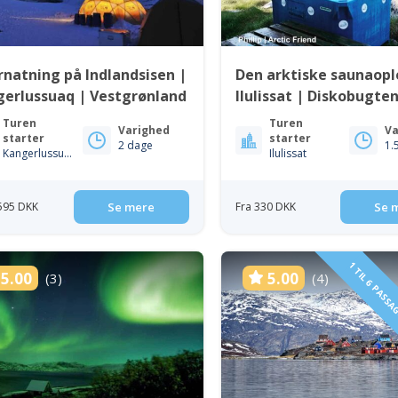
natning på Indlandsisen |
Den arktiske saunaopl
gerlussuaq | Vestgrønland
Ilulissat | Diskobugte
Turen
Turen
Varighed
Va
starter
starter
2 dage
1.
Kangerlussuaq
Ilulissat
 595 DKK
Se mere
Fra 330 DKK
Se 
1 TIL 6 PASS
5.00
5.00
(3)
(4)