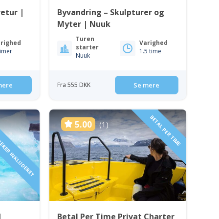
etur |
Byvandring – Skulpturer og
Myter | Nuuk
Turen
righed
Varighed
starter
timer
1.5 time
Nuuk
mere
Fra 555 DKK
Se mere
AGERER INKLUDERET
BETAL PER TIME
5.00
(1)
|
Betal Per Time Privat Charter