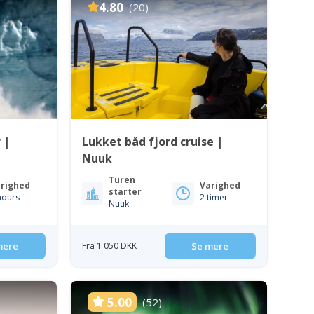
4.80
(20)
 |
Lukket båd fjord cruise |
n
Nuuk
Turen
righed
Varighed
starter
hours
2 timer
Nuuk
mere
Fra 1 050 DKK
Se mere
5.00
(52)