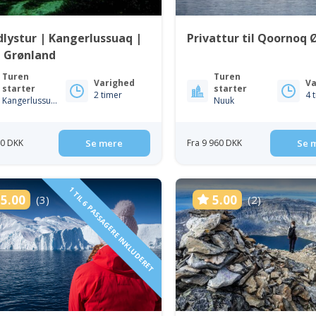
lystur | Kangerlussuaq |
Privattur til Qoornoq 
t Grønland
Turen
Turen
Varighed
Va
starter
starter
2 timer
4 
Kangerlussuaq
Nuuk
50 DKK
Se mere
Fra 9 960 DKK
Se 
1 TIL 6 PASSAGERE INKLUDERET
5.00
5.00
(3)
(2)