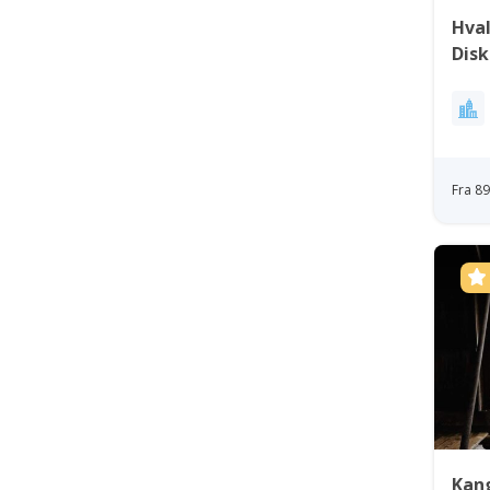
Hval
Dis
Fra 8
Kang