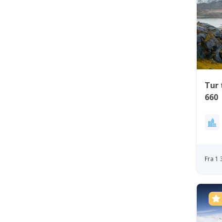
Tur 
660 
Fra 1