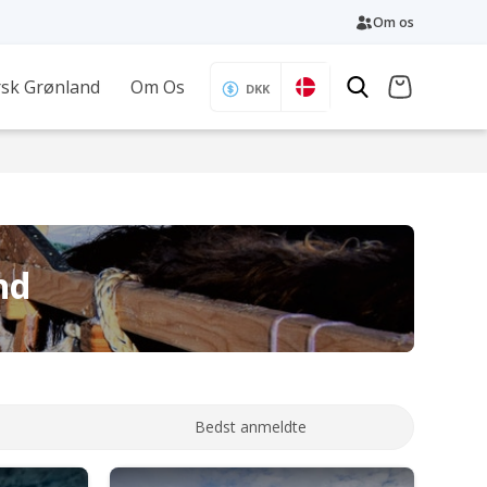
Om os
sk Grønland
Om Os
DKK
nd
Bedst anmeldte