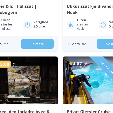
er & Is | Ilulissat |
Ukkusissat Fjeld-vandr
kobugten
Nuuk
Turen
Turen
Varighed
Va
starter
starter
2.5 time
5 
Ilulissat
Nuuk
95 DKK
Se mere
Fra 2 575 DKK
Se 
1 TIL 6 PASS
4.67
(6)
5.00
(1)
eq, den forladte bygd &
Privat Gletsjer Cruise 