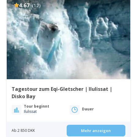
4.67
(12)
Tagestour zum Eqi-Gletscher | Ilulissat |
Disko Bay
Tour beginnt
Dauer
Ilulissat
Ab 2 850 DKK
Mehr anzeigen