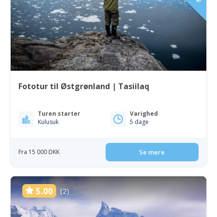
Fototur til Østgrønland | Tasiilaq
Turen starter
Varighed
Kulusuk
5 dage
Fra 15 000 DKK
Se mere
5.00
(2)