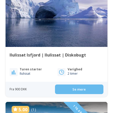
Ilulissat Isfjord | Ilulissat | Diskobugt
Turen starter
Varighed
Ilulissat
2 timer
Fra 900 DKK
Se mere
5.00
(1)