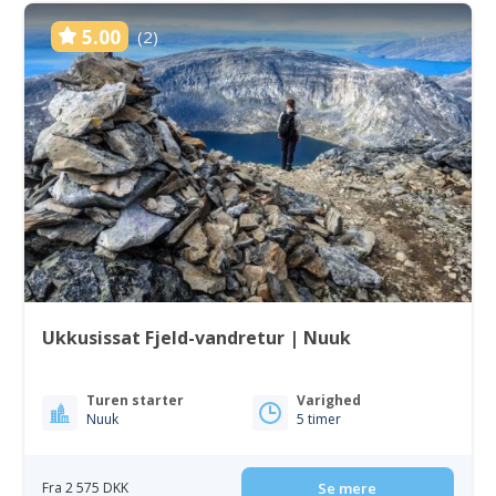
5.00
(2)
Ukkusissat Fjeld-vandretur | Nuuk
Turen starter
Varighed
Nuuk
5 timer
Fra 2 575 DKK
Se mere