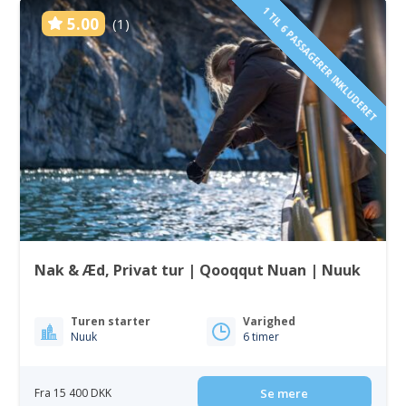
1 TIL 6 PASSAGERER INKLUDERET
5.00
(1)
Nak & Æd, Privat tur | Qooqqut Nuan | Nuuk
Turen starter
Varighed
Nuuk
6 timer
Fra 15 400 DKK
Se mere