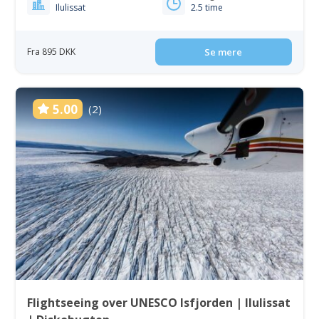
Ilulissat
2.5 time
Fra 895 DKK
Se mere
5.00
(2)
Flightseeing over UNESCO Isfjorden | Ilulissat