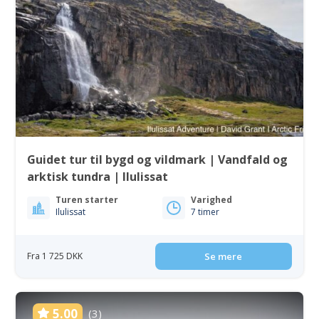
Guidet tur til bygd og vildmark | Vandfald og
arktisk tundra | Ilulissat
Turen starter
Varighed
Ilulissat
7 timer
Fra 1 725 DKK
Se mere
5.00
(3)