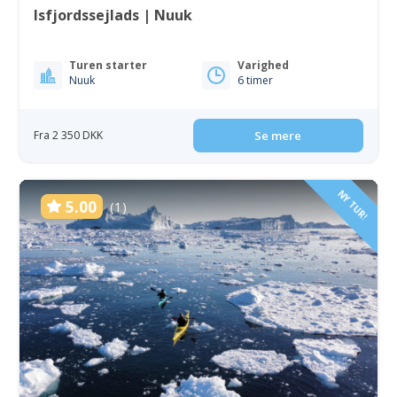
Isfjordssejlads | Nuuk
Turen starter
Varighed
Nuuk
6 timer
Fra 2 350 DKK
Se mere
NY TUR!
5.00
(1)