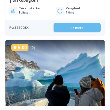
| Diskobugten
Turen starter
Varighed
Ilulissat
1 time
Fra 3 350 DKK
Se mere
5.00
(2)