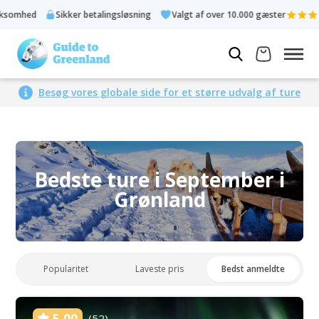
ker betalingsløsning
Valgt af over 10.000 gæster
Bedømt 4,3 
Besøg vores globale side for et større udvalg af ture
Bedste ture i September i
Grønland
Popularitet
Laveste pris
Bedst anmeldte
5.00
(52)