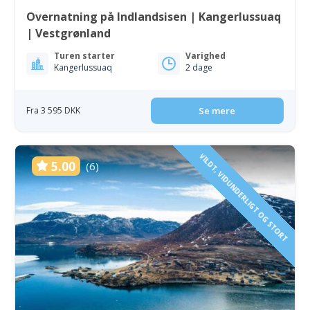
Overnatning på Indlandsisen | Kangerlussuaq
| Vestgrønland
Turen starter
Varighed
Kangerlussuaq
2 dage
Fra 3 595 DKK
Se mere
VILDT, VIDUNDERLIGT OG STORT
5.00
(6)