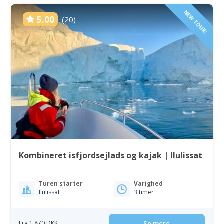
NEW TOUR!
5.00
(20)
Kombineret isfjordsejlads og kajak | Ilulissat
Turen starter
Varighed
Ilulissat
3 timer
Fra 1 870 DKK
Se mere