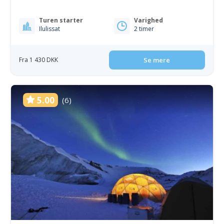
Turen starter
Varighed
Ilulissat
2 timer
Fra 1 430 DKK
Se mere
5.00
(6)