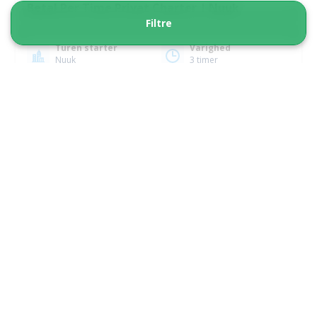
Betal Per Time Privat Charter | Nuuk
Filtre
Turen starter
Varighed
Nuuk
3 timer
Fra 7 470 DKK
Se mere
5.00
(1)