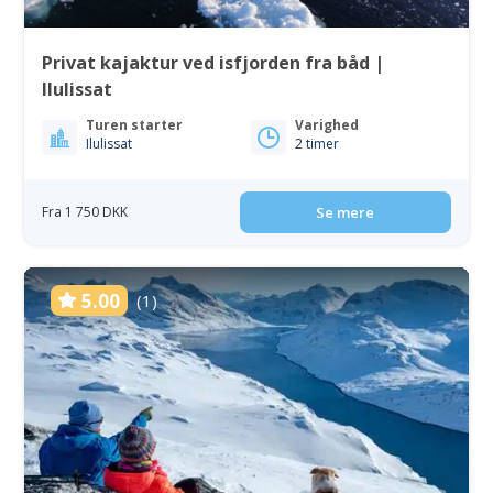
Privat kajaktur ved isfjorden fra båd |
Ilulissat
Turen starter
Varighed
Ilulissat
2 timer
Fra 1 750 DKK
Se mere
5.00
(1)