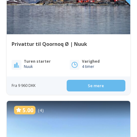
Privattur til Qoornoq Ø | Nuuk
Turen starter
Varighed
Nuuk
4 timer
Fra 9 960 DKK
Se mere
5.00
(4)