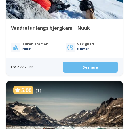
Vandretur langs bjergkam | Nuuk
Turen starter
Varighed
Nuuk
8 timer
Fra 2 775 DKK
Se mere
5.00
(1)