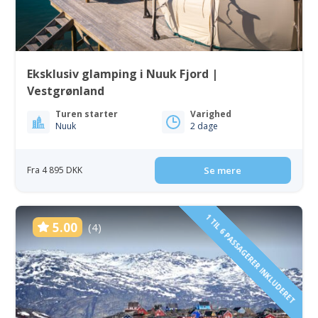
Eksklusiv glamping i Nuuk Fjord |
Vestgrønland
Turen starter
Varighed
Nuuk
2 dage
Fra 4 895 DKK
Se mere
1 TIL 6 PASSAGERER INKLUDERET
5.00
(4)