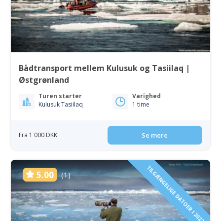
Bådtransport mellem Kulusuk og Tasiilaq |
Østgrønland
Turen starter
Varighed
Kulusuk Tasiilaq
1 time
Fra 1 000 DKK
Se mere
TILGÆNGELIGE DATOER I 2022!
5.00
(1)