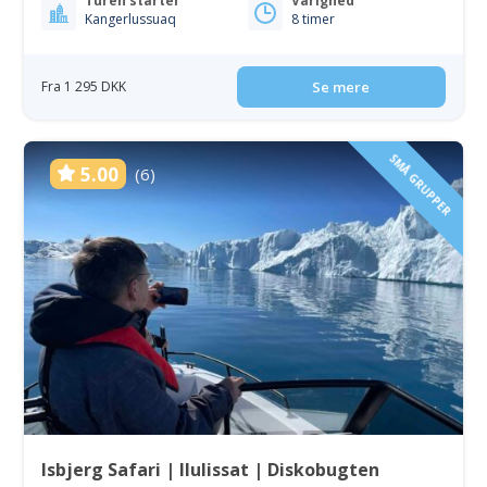
Turen starter
Varighed
Kangerlussuaq
8 timer
Fra 1 295 DKK
Se mere
SMÅ GRUPPER
5.00
(6)
Isbjerg Safari | Ilulissat | Diskobugten