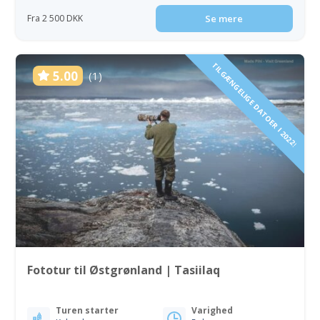
Fra 2 500 DKK
Se mere
TILGÆNGELIGE DATOER I 2022!
5.00
(1)
Fototur til Østgrønland | Tasiilaq
Turen starter
Varighed