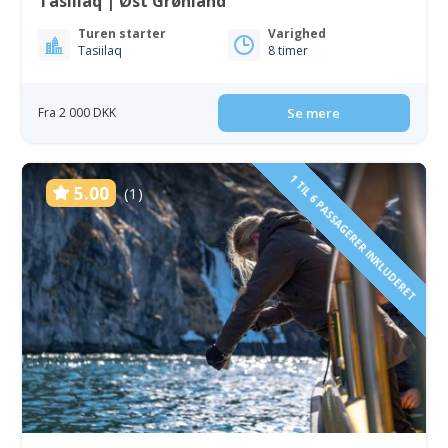
Tasiilaq | Øst Grønland
Turen starter
Varighed
Tasiilaq
8 timer
Fra 2 000 DKK
Se mere
1 TIL 6 PASSAGERER INKLUDERET
5.00
(1)