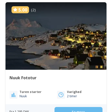
5.00
(2)
Nuuk Fototur
Turen starter
Varighed
Nuuk
2 timer
Fra 1 295 DKK
Se mere