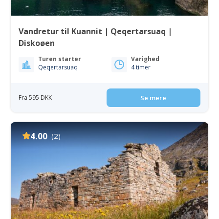
Vandretur til Kuannit | Qeqertarsuaq |
Diskoøen
Turen starter
Varighed
Qeqertarsuaq
4 timer
Fra 595 DKK
Se mere
4.00
(2)