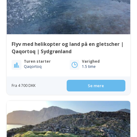
Flyv med helikopter og land på en gletscher |
Qaqortoq | Sydgrønland
Turen starter
Varighed
Qaqortoq
1.5 time
Fra 4 700 DKK
Se mere