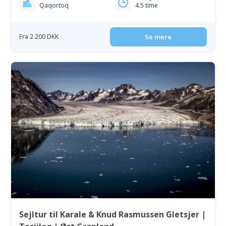
Qaqortoq
4.5 time
Fra 2 200 DKK
Se mere
Sejltur til Karale & Knud Rasmussen Gletsjer |