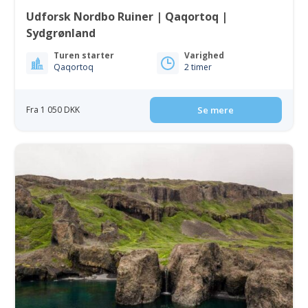
Udforsk Nordbo Ruiner | Qaqortoq |
Sydgrønland
Turen starter
Varighed
Qaqortoq
2 timer
Fra 1 050 DKK
Se mere