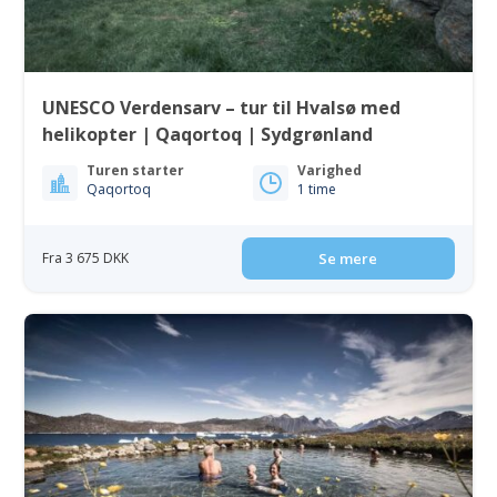
UNESCO Verdensarv – tur til Hvalsø med
helikopter | Qaqortoq | Sydgrønland
Turen starter
Varighed
Qaqortoq
1 time
Fra 3 675 DKK
Se mere