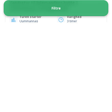
Vandretur til Julemandens hytte |
Filtre
Uummannaq | Nordgrønland
Turen starter
Varighed
Uummannaq
3 timer
Fra 350 DKK
Se mere