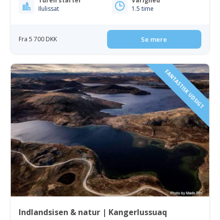
Turen starter
Varighed
Ilulissat
1.5 time
Fra 5 700 DKK
Se mere
FANTASTISK UDSIGT
Indlandsisen & natur | Kangerlussuaq