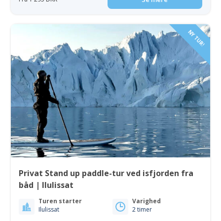
NY TUR!
Privat Stand up paddle-tur ved isfjorden fra
båd | Ilulissat
Turen starter
Varighed
Ilulissat
2 timer