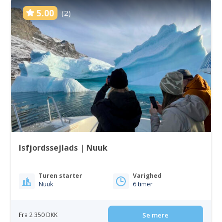
5.00
(2)
Isfjordssejlads | Nuuk
Turen starter
Varighed
Nuuk
6 timer
Fra 2 350 DKK
Se mere