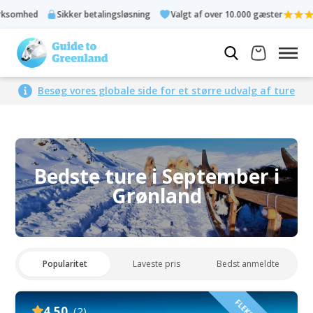
er betalingsløsning
Valgt af over 10.000 gæster
Bedømt 4,3 
Besøg vores globale side for et større udvalg af ture
Bedste ture i September i
Grønland
Popularitet
Laveste pris
Bedst anmeldte
4.50
(2)