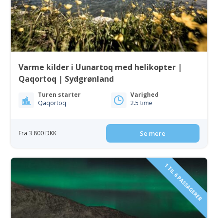
Varme kilder i Uunartoq med helikopter |
Qaqortoq | Sydgrønland
Turen starter
Varighed
Qaqortoq
2.5 time
Fra 3 800 DKK
Se mere
1 TIL 6 PASSAGERER