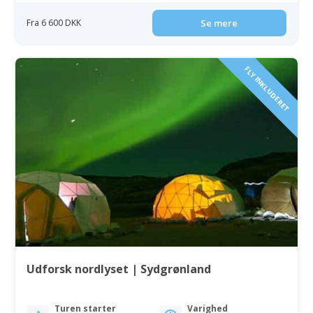
Fra 6 600 DKK
Se mere
FLY INKLUDERET
Udforsk nordlyset | Sydgrønland
Turen starter
Varighed