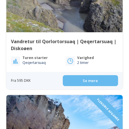
Vandretur til Qorlortorsuaq | Qeqertarsuaq |
Diskoøen
Turen starter
Varighed
Qeqertarsuaq
2 timer
Fra 595 DKK
Se mere
FLEKSIBLE AFGANGE