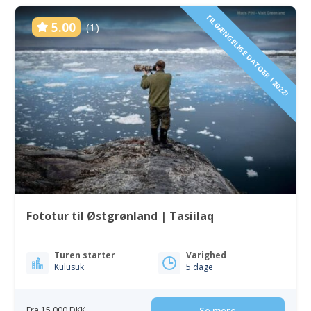
TILGÆNGELIGE DATOER I 2022!
5.00
(1)
Fototur til Østgrønland | Tasiilaq
Turen starter
Varighed
Kulusuk
5 dage
Fra 15 000 DKK
Se mere