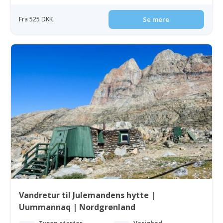
Fra 525 DKK
Se mere
Vandretur til Julemandens hytte |
Uummannaq | Nordgrønland