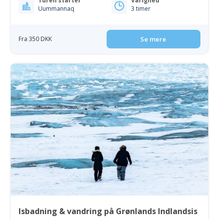
Turen starter
Varighed
Uummannaq
3 timer
Fra 350 DKK
Se mere
Isbadning & vandring på Grønlands Indlandsis