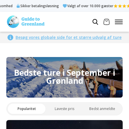
kker betalingsløsning
Valgt af over 10.000 gæster
Bedømt 4,
Besøg vores globale side for et større udvalg af ture
Bedste ture i September i
Grønland
Popularitet
Laveste pris
Bedst anmeldte