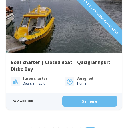
PAY BY THE HOUR | 1 TO 7 PASSENGERS INCLUDED
Boat charter | Closed Boat | Qasigiannguit |
Disko Bay
Turen starter
Varighed
Qasigiannguit
1 time
Fra 2 400 DKK
Se mere