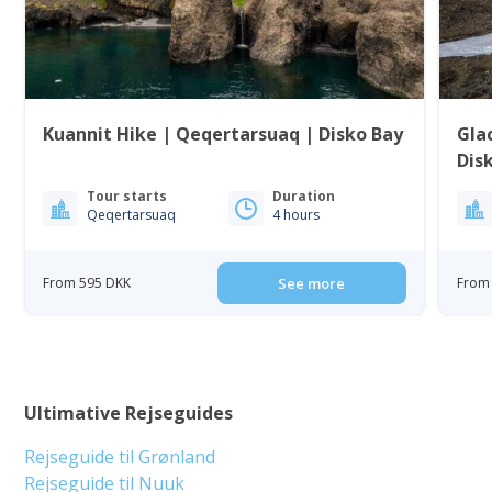
Kuannit Hike | Qeqertarsuaq | Disko Bay
Gla
Dis
Tour starts
Duration
Qeqertarsuaq
4 hours
From 595 DKK
See more
From 
Ultimative Rejseguides
Rejseguide til Grønland
Rejseguide til Nuuk