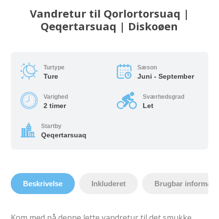
Vandretur til Qorlortorsuaq |
Qeqertarsuaq | Diskoøen
Turtype
Sæson
Ture
Juni - September
Varighed
Sværhedsgrad
2 timer
Let
Startby
Qeqertarsuaq
Beskrivelse
Inkluderet
Brugbar informati
Kom med på denne lette vandretur til det smukke