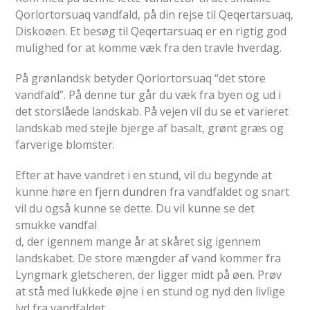
Qorlortorsuaq vandfald, på din rejse til Qeqertarsuaq,
Diskoøen. Et besøg til Qeqertarsuaq er en rigtig god
mulighed for at komme væk fra den travle hverdag.
På grønlandsk betyder Qorlortorsuaq “det store
vandfald”. På denne tur går du væk fra byen og ud i
det storslåede landskab. På vejen vil du se et varieret
landskab med stejle bjerge af basalt, grønt græs og
farverige blomster.
Efter at have vandret i en stund, vil du begynde at
kunne høre en fjern dundren fra vandfaldet og snart
vil du også kunne se dette. Du vil kunne se det
smukke vandfal
d, der igennem mange år at skåret sig igennem
landskabet. De store mængder af vand kommer fra
Lyngmark gletscheren, der ligger midt på øen. Prøv
at stå med lukkede øjne i en stund og nyd den livlige
lyd fra vandfaldet.