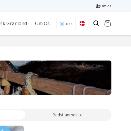
Om os
sk Grønland
Om Os
DKK
Bedst anmeldte