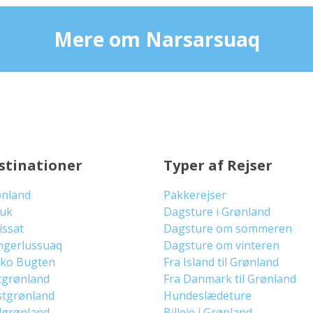
Mere om Narsarsuaq
stinationer
Typer af Rejser
ønland
Pakkerejser
uuk
Dagsture i Grønland
lissat
Dagsture om sommeren
ngerlussuaq
Dagsture om vinteren
sko Bugten
Fra Island til Grønland
tgrønland
Fra Danmark til Grønland
stgrønland
Hundeslædeture
dgrønland
Billeje i Grønland