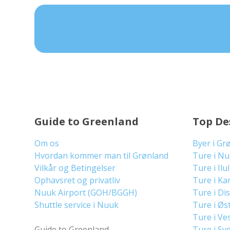
Guide to Greenland
Top De
Om os
Byer i Gr
Hvordan kommer man til Grønland
Ture i N
Vilkår og Betingelser
Ture i Ilu
Ophavsret og privatliv
Ture i Ka
Nuuk Airport (GOH/BGGH)
Ture i Di
Shuttle service i Nuuk
Ture i Øs
Ture i Ve
Guide to Greenland
Ture i Sy