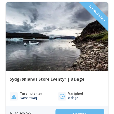
FLY INKLUDERET
Sydgrønlands Store Eventyr | 8 Dage
Turen starter
Varighed
Narsarsuaq
8 dage
Fra 32 800 DKK
Se mere