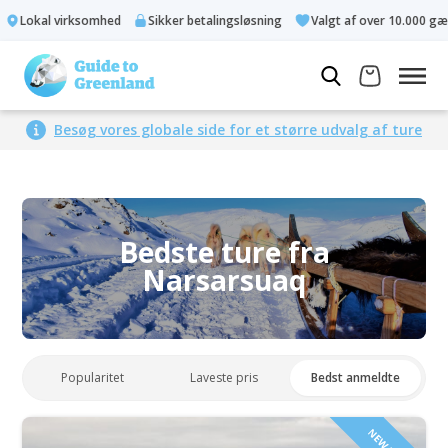
Lokal virksomhed
Sikker betalingsløsning
Valgt af over 10.000 gæs
Besøg vores globale side for et større udvalg af ture
Bedste ture fra
Narsarsuaq
Popularitet
Laveste pris
Bedst anmeldte