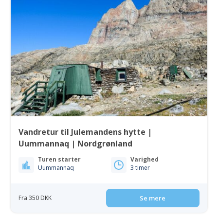
Vandretur til Julemandens hytte |
Uummannaq | Nordgrønland
Turen starter
Varighed
Uummannaq
3 timer
Fra 350 DKK
Se mere