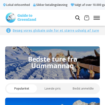
Lokal virksomhed
Sikker betalingsløsning
Valgt af over 10.000 gæs
Besøg vores globale side for et større udvalg af ture
Bedste ture fra
Uummannaq
Popularitet
Laveste pris
Bedst anmeldte