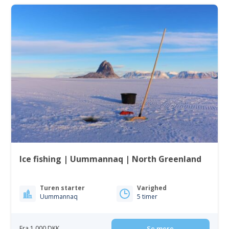
Ice fishing | Uummannaq | North Greenland
Turen starter
Varighed
Uummannaq
5 timer
Fra 1 000 DKK
Se mere