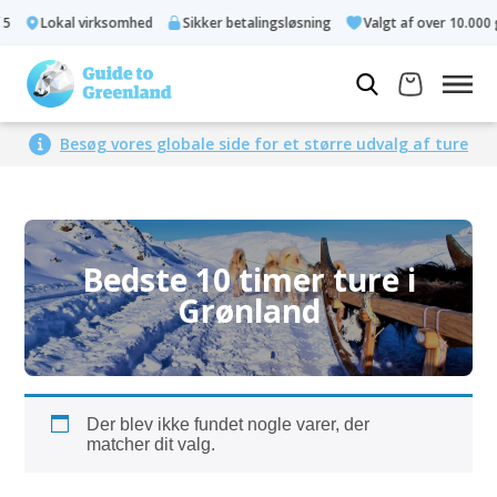
5
Lokal virksomhed
Sikker betalingsløsning
Valgt af over 10.000 
Besøg vores globale side for et større udvalg af ture
Bedste 10 timer ture i
Grønland
Der blev ikke fundet nogle varer, der
matcher dit valg.