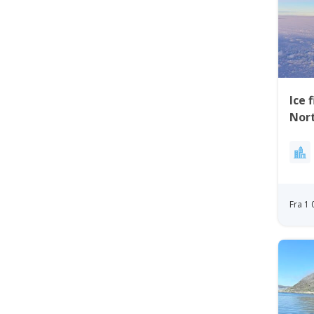
Ice 
Nor
Fra 1