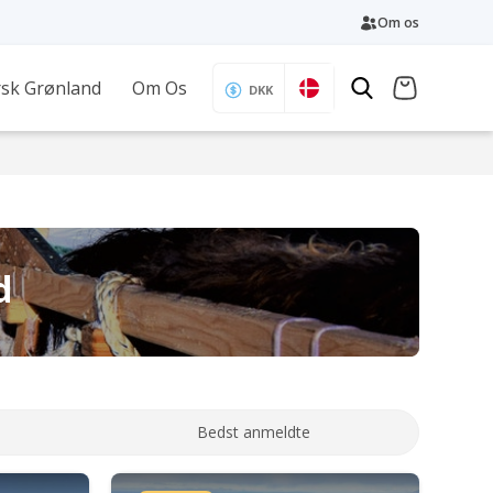
Om os
sk Grønland
Om Os
DKK
d
Bedst anmeldte