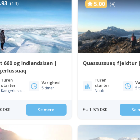
.93
(14)
5.00
(4)
t 660 og Indlandsisen |
Quassussuaq fjeldtur 
gerlussuaq
Turen
Turen
Varighed
Va
starter
starter
5 timer
5 
Kangerlussuaq
Nuuk
50 DKK
Se mere
Fra 1 975 DKK
Se 