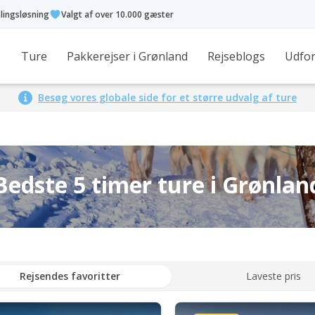
alingsløsning
Valgt af over 10.000 gæster
Ture
Pakkerejser i Grønland
Rejseblogs
Udfor
Besøg vores globale side for et større udvalg af ture
Bedste 5 timer ture i Grønlan
Rejsendes favoritter
Laveste pris