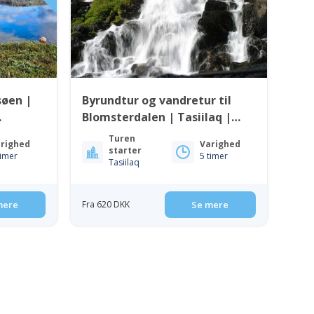
søen |
Byrundtur og vandretur til
Blomsterdalen | Tasiilaq |
Østgrønland
Turen
righed
Varighed
starter
timer
5 timer
Tasiilaq
mere
Fra 620 DKK
Se mere