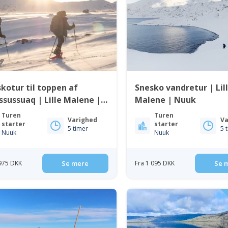
kotur til toppen af
Snesko vandretur | Lil
sussuaq | Lille Malene |
Malene | Nuuk
k
Turen
Turen
Varighed
Va
starter
starter
5 timer
5 
Nuuk
Nuuk
 975 DKK
Se mere
Fra 1 095 DKK
Se 