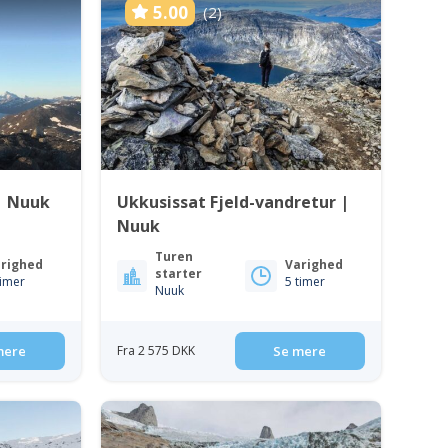
5.00
(2)
| Nuuk
Ukkusissat Fjeld-vandretur |
Nuuk
Turen
righed
Varighed
starter
timer
5 timer
Nuuk
mere
Fra 2 575 DKK
Se mere