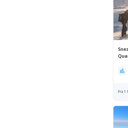
Snes
Quas
Nuu
Fra 1