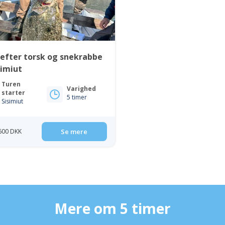
 efter torsk og snekrabbe
simiut
Turen
Varighed
starter
5 timer
Sisimiut
 600 DKK
Se mere
Mere om 5 timer