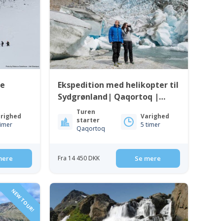
le
Ekspedition med helikopter til
Sydgrønland| Qaqortoq |
Sydgrønland
Turen
righed
Varighed
starter
timer
5 timer
Qaqortoq
mere
Fra 14 450 DKK
Se mere
NEW TOUR!