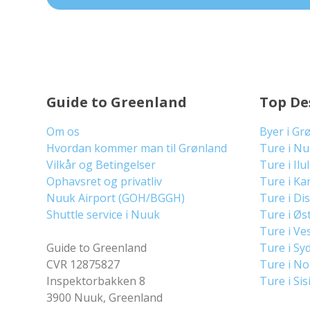
Guide to Greenland
Top De
Om os
Byer i Gr
Hvordan kommer man til Grønland
Ture i N
Vilkår og Betingelser
Ture i Ilu
Ophavsret og privatliv
Ture i Ka
Nuuk Airport (GOH/BGGH)
Ture i Di
Shuttle service i Nuuk
Ture i Øs
Ture i Ve
Guide to Greenland
Ture i Sy
CVR 12875827
Ture i N
Inspektorbakken 8
Ture i Sis
3900 Nuuk, Greenland