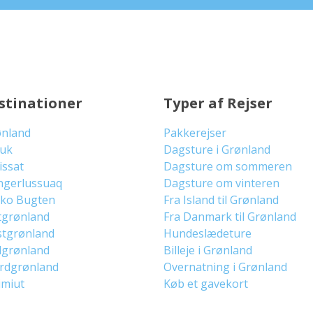
stinationer
Typer af Rejser
ønland
Pakkerejser
uuk
Dagsture i Grønland
lissat
Dagsture om sommeren
ngerlussuaq
Dagsture om vinteren
sko Bugten
Fra Island til Grønland
tgrønland
Fra Danmark til Grønland
stgrønland
Hundeslædeture
dgrønland
Billeje i Grønland
ordgrønland
Overnatning i Grønland
imiut
Køb et gavekort