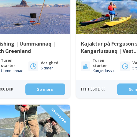
fishing | Uummannaq |
Kajaktur på Ferguson 
th Greenland
Kangerlussuaq | Vest
Greenland
Turen
Turen
Varighed
Va
starter
starter
5 timer
5 
Uummannaq
Kangerlussuaq
 000 DKK
Se mere
Fra 1 550 DKK
Se 
GRUPPEPRIS