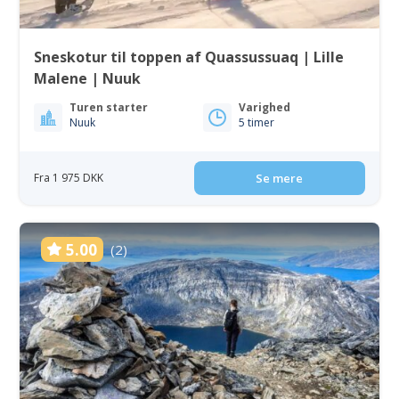
Sneskotur til toppen af Quassussuaq | Lille
Malene | Nuuk
Turen starter
Varighed
Nuuk
5 timer
Fra 1 975 DKK
Se mere
5.00
(2)