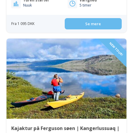
Turen starter
Varighed
Nuuk
5 timer
Fra 1 095 DKK
Se mere
NEW TOUR!
Kajaktur på Ferguson søen | Kangerlussuaq |