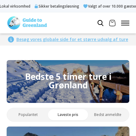
virksomhed
Sikker betalingsløsning
Valgt af over 10.000 gæster
Besøg vores globale side for et større udvalg af ture
Bedste 5 timer ture i
Grønland
Popularitet
Laveste pris
Bedst anmeldte