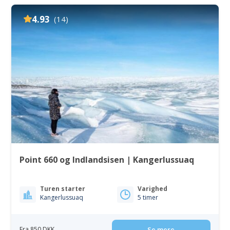
4.93
(14)
Point 660 og Indlandsisen | Kangerlussuaq
Turen starter
Varighed
Kangerlussuaq
5 timer
Fra 850 DKK
Se mere