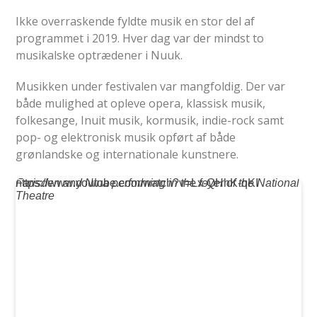
Ikke overraskende fyldte musik en stor del af
programmet i 2019. Hver dag var der mindst to
musikalske optrædener i Nuuk.
Musikken under festivalen var mangfoldig. Der var
både mulighed at opleve opera, klassisk musik,
folkesange, Inuit musik, kormusik, indie-rock samt
pop- og elektronisk musik opført af både
grønlandske og internationale kunstnere.
https://www.youtube.com/watch?v=Lx-QHhK-qKI
Farisden and Nina performing in the foyer of the National
Theatre