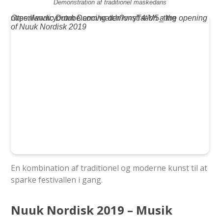
Demonstration af traditionel maskedans
https://www.youtube.com/watch?v=yT4-M5_tkrg
Greenlandic Drum Dancing demonstration a the opening
of Nuuk Nordisk 2019
En kombination af traditionel og moderne kunst til at
sparke festivallen i gang.
Nuuk Nordisk 2019 – Musik