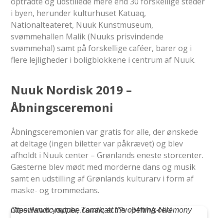
optrådte og udstillede mere end 30 forskellige steder
i byen, herunder kulturhuset Katuaq,
Nationalteateret, Nuuk Kunstmuseum,
svømmehallen Malik (Nuuks prisvindende
svømmehal) samt på forskellige caféer, barer og i
flere lejligheder i boligblokkene i centrum af Nuuk.
Nuuk Nordisk 2019 –
Åbningsceremoni
Åbningsceremonien var gratis for alle, der ønskede
at deltage (ingen biletter var påkrævet) og blev
afholdt i Nuuk center – Grønlands eneste storcenter.
Gæsterne blev mødt med morderne dans og musik
samt en udstilling af Grønlands kulturarv i form af
maske- og trommedans.
https://www.youtube.com/watch?v=54ftrhA-NiU
Greenlandic rapper, Tarrak, at the opening ceremony