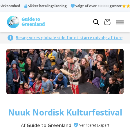
d
Sikker betalingsløsning
Valgt af over 10.000 gæster
Bed
Besøg vores globale side for et større udvalg af ture
Nuuk Nordisk Kulturfestival
Af
Guide to Greenland
Verificeret Ekspert