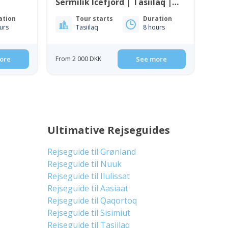
Sermilik Icefjord | Tasiilaq |
East Greenland
ation
Tour starts
Duration
urs
Tasiilaq
8 hours
ore
From 2 000 DKK
See more
Ultimative Rejseguides
Rejseguide til Grønland
Rejseguide til Nuuk
Rejseguide til Ilulissat
Rejseguide til Aasiaat
Rejseguide til Qaqortoq
Rejseguide til Sisimiut
Rejseguide til Tasiilaq