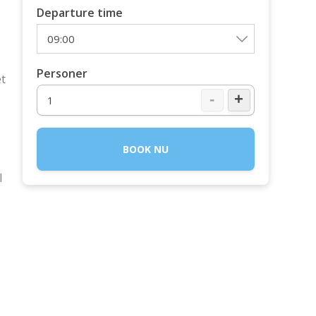
Departure time
Personer
et
-
+
BOOK NU
l