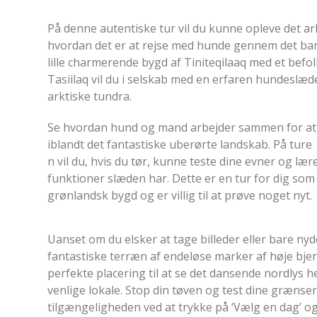
På denne autentiske tur vil du kunne opleve det ar
hvordan det er at rejse med hunde gennem det bar
lille charmerende bygd af Tiniteqilaaq med et bef
Tasiilaq vil du i selskab med en erfaren hundeslæ
arktiske tundra.
Se hvordan hund og mand arbejder sammen for at 
iblandt det fantastiske uberørte landskab. På ture
n vil du, hvis du tør, kunne teste dine evner og l
funktioner slæden har. Dette er en tur for dig som
grønlandsk bygd og er villig til at prøve noget nyt.
Uanset om du elsker at tage billeder eller bare nyder
fantastiske terræn af endeløse marker af høje bje
perfekte placering til at se det dansende nordlys h
venlige lokale. Stop din tøven og test dine grænse
tilgængeligheden ved at trykke på ‘Vælg en dag’ og