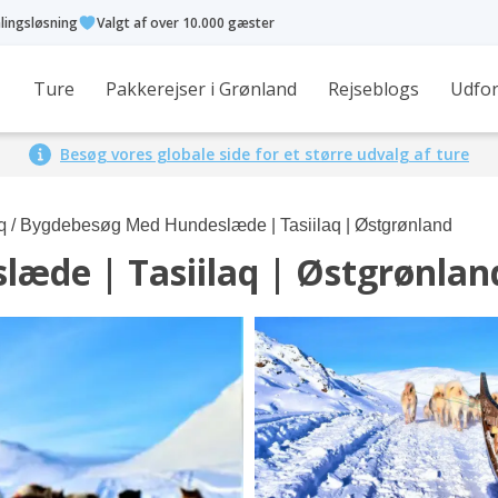
alingsløsning
Valgt af over 10.000 gæster
Ture
Pakkerejser i Grønland
Rejseblogs
Udfor
Besøg vores globale side for et større udvalg af ture
q
/ Bygdebesøg Med Hundeslæde | Tasiilaq | Østgrønland
æde | Tasiilaq | Østgrønlan