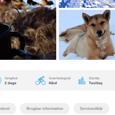
Varighed
Sværhedsgrad
Startby
2 dage
Hård
Tasiilaq
uderet
Brugbar information
Servicevilkår