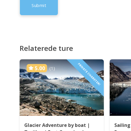
Relaterede ture
PRIVATE CHARETER!
5.00
(1)
Glacier Adventure by boat |
Sailing