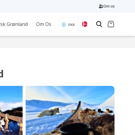
Om os
sk Grønland
Om Os
DKK
d