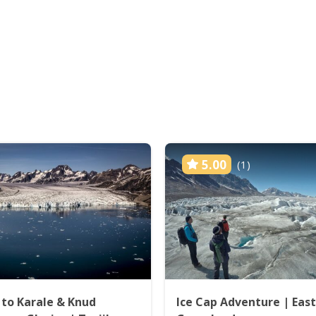
5.00
(1)
 to Karale & Knud
Ice Cap Adventure | East