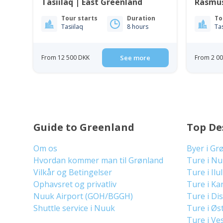
Tasiilaq | East Greenland
Rasmuss
East G
Tour starts
Duration
To
Tasiilaq
8 hours
Tas
From 12 500 DKK
See more
From 2 0
Guide to Greenland
Top De
Om os
Byer i Gr
Hvordan kommer man til Grønland
Ture i N
Vilkår og Betingelser
Ture i Ilu
Ophavsret og privatliv
Ture i Ka
Nuuk Airport (GOH/BGGH)
Ture i Di
Shuttle service i Nuuk
Ture i Øs
Ture i Ve