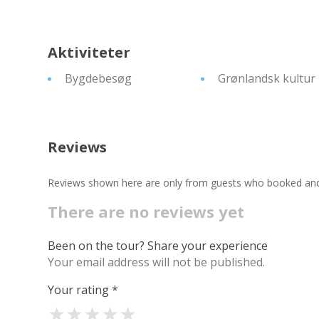
Aktiviteter
Bygdebesøg
Grønlandsk kultur
Reviews
Reviews shown here are only from guests who booked and c
There are no reviews yet
Been on the tour? Share your experience
Your email address will not be published.
Your rating
*
★
★
★
★
★