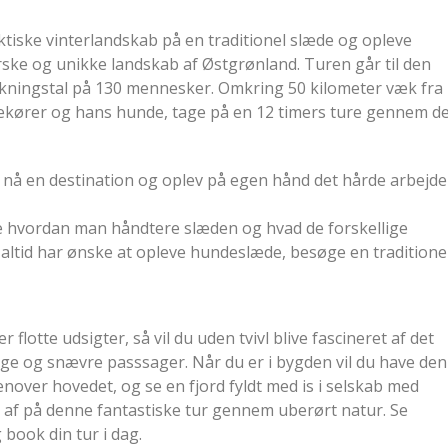
ktiske vinterlandskab på en traditionel slæde og opleve
ske og unikke landskab af Østgrønland. Turen går til den
olkningstal på 130 mennesker. Omkring 50 kilometer væk fra
dekører og hans hunde, tage på en 12 timers ture gennem d
nå en destination og oplev på egen hånd det hårde arbejde
ære hvordan man håndtere slæden og hvad de forskellige
 altid har ønske at opleve hundeslæde, besøge en traditione
 flotte udsigter, så vil du uden tvivl blive fascineret af det
rge og snævre passsager. Når du er i bygden vil du have den
enover hovedet, og se en fjord fyldt med is i selskab med
r af på denne fantastiske tur gennem uberørt natur. Se
 book din tur i dag.