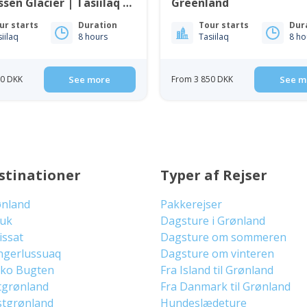
en Glacier | Tasiilaq |
Greenland
reenland
ur starts
Duration
Tour starts
Dur
iilaq
8 hours
Tasiilaq
8 ho
00 DKK
See more
From 3 850 DKK
See m
stinationer
Typer af Rejser
ønland
Pakkerejser
uuk
Dagsture i Grønland
lissat
Dagsture om sommeren
ngerlussuaq
Dagsture om vinteren
sko Bugten
Fra Island til Grønland
tgrønland
Fra Danmark til Grønland
stgrønland
Hundeslædeture