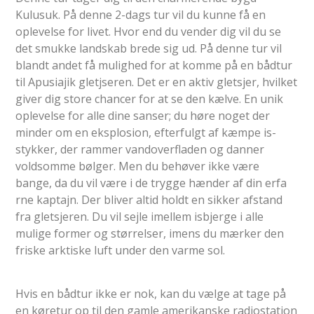
Kulusuk. På denne 2-dags tur vil du kunne få en
oplevelse for livet. Hvor end du vender dig vil du se
det smukke landskab brede sig ud. På denne tur vil
blandt andet få mulighed for at komme på en bådtur
til Apusiajik gletjseren. Det er en aktiv gletsjer, hvilket
giver dig store chancer for at se den kælve. En unik
oplevelse for alle dine sanser; du høre noget der
minder om en eksplosion, efterfulgt af kæmpe is-
stykker, der rammer vandoverfladen og danner
voldsomme bølger. Men du behøver ikke være
bange, da du vil være i de trygge hænder af din erfa
rne kaptajn. Der bliver altid holdt en sikker afstand
fra gletsjeren. Du vil sejle imellem isbjerge i alle
mulige former og størrelser, imens du mærker den
friske arktiske luft under den varme sol.
Hvis en bådtur ikke er nok, kan du vælge at tage på
en køretur op til den gamle amerikanske radiostation