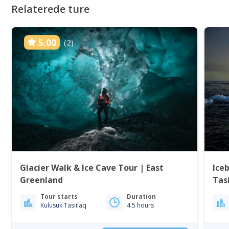
Relaterede ture
5.00
(2)
Glacier Walk & Ice Cave Tour | East
Iceb
Greenland
Tasi
Tour starts
Duration
Kulusuk Tasiilaq
4.5 hours