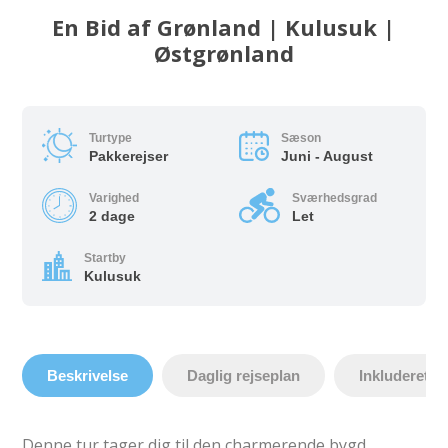
En Bid af Grønland | Kulusuk |
Østgrønland
Turtype
Sæson
Pakkerejser
Juni - August
Varighed
Sværhedsgrad
2 dage
Let
Startby
Kulusuk
Beskrivelse
Daglig rejseplan
Inkluderet
Denne tur tager dig til den charmerende bygd