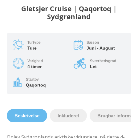
Gletsjer Cruise | Qaqortoq |
Sydgrønland
Turtype
Sæson
Ture
Juni - August
Varighed
Sværhedsgrad
4 timer
Let
Startby
Qaqortoq
Beskrivelse
Inkluderet
Brugbar informati
Oplev Sydgrønlands arktiske vidundere, på dette 4-