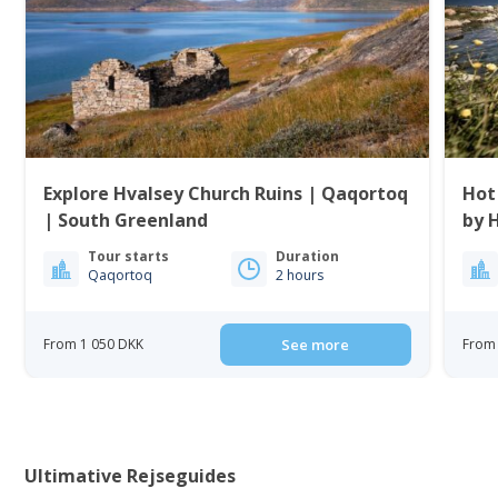
Explore Hvalsey Church Ruins | Qaqortoq
Hot
| South Greenland
by 
Gre
Tour starts
Duration
Qaqortoq
2 hours
From 1 050 DKK
See more
From 
Ultimative Rejseguides