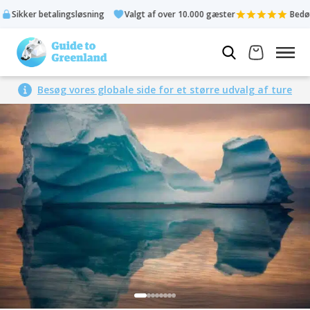
Sikker betalingsløsning
Valgt af over 10.000 gæster
Bedømt 4
Besøg vores globale side for et større udvalg af ture