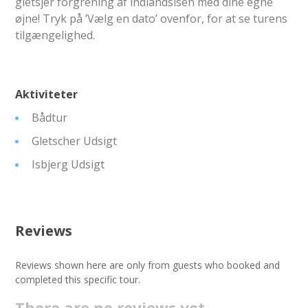
gletsjer forgrening af indlandsisen med dine egne
øjne! Tryk på ’Vælg en dato’ ovenfor, for at se turens
tilgængelighed.
Aktiviteter
Bådtur
Gletscher Udsigt
Isbjerg Udsigt
Reviews
Reviews shown here are only from guests who booked and
completed this specific tour.
There are no reviews yet