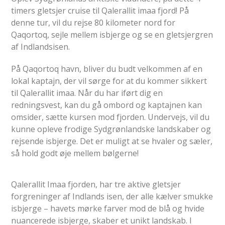
timers gletsjer cruise til Qalerallit imaa fjord! På
denne tur, vil du rejse 80 kilometer nord for
Qaqortoq, sejle mellem isbjerge og se en gletsjergren
af Indlandsisen.
På Qaqortoq havn, bliver du budt velkommen af en
lokal kaptajn, der vil sørge for at du kommer sikkert
til Qalerallit imaa. Når du har iført dig en
redningsvest, kan du gå ombord og kaptajnen kan
omsider, sætte kursen mod fjorden. Undervejs, vil du
kunne opleve frodige Sydgrønlandske landskaber og
rejsende isbjerge. Det er muligt at se hvaler og sæler,
så hold godt øje mellem b
ølgerne!
Qalerallit Imaa fjorden, har tre aktive gletsjer
forgreninger af Indlands isen, der alle kælver smukke
isbjerge – havets mørke farver mod de blå og hvide
nuancerede isbjerge, skaber et unikt landskab. I