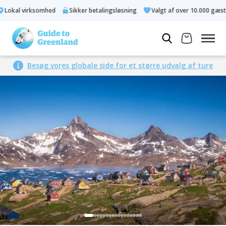
Lokal virksomhed
Sikker betalingsløsning
Valgt af over 10.000 gæster
Besøg vores globale side for et større udvalg af ture