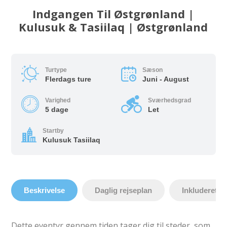
Indgangen Til Østgrønland |
Kulusuk & Tasiilaq | Østgrønland
Turtype
Sæson
Flerdags ture
Juni - August
Varighed
Sværhedsgrad
5 dage
Let
Startby
Kulusuk Tasiilaq
Beskrivelse
Daglig rejseplan
Inkluderet
Dette eventyr gennem tiden tager dig til steder, som