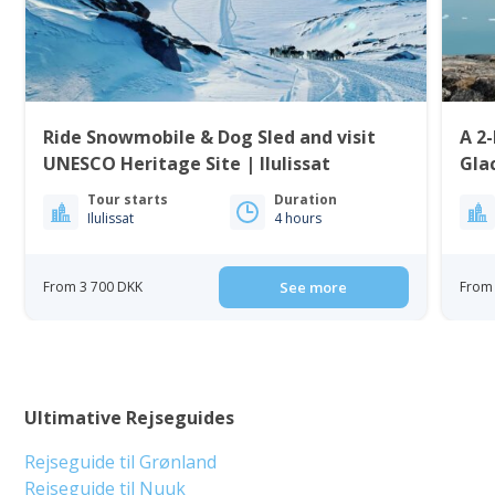
Ride Snowmobile & Dog Sled and visit
A 2-
UNESCO Heritage Site | Ilulissat
Gla
Tour starts
Duration
Ilulissat
4 hours
From 3 700 DKK
See more
From 
Ultimative Rejseguides
Rejseguide til Grønland
Rejseguide til Nuuk