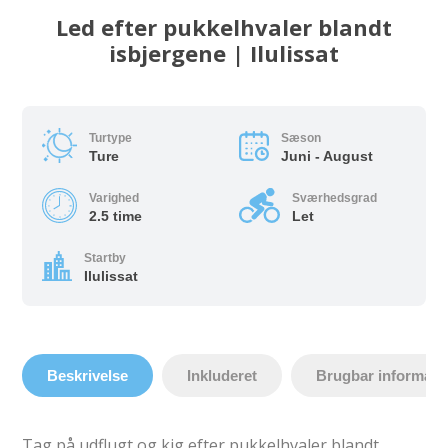
Led efter pukkelhvaler blandt
isbjergene | Ilulissat
Turtype
Sæson
Ture
Juni - August
Varighed
Sværhedsgrad
2.5 time
Let
Startby
Ilulissat
Beskrivelse
Inkluderet
Brugbar informati
Tag på udflugt og kig efter pukkelhvaler blandt