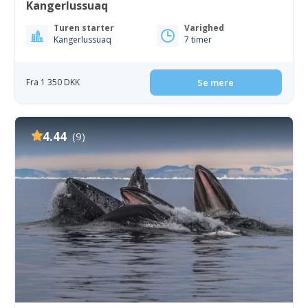
Kangerlussuaq
Turen starter
Varighed
Kangerlussuaq
7 timer
Fra 1 350 DKK
Se mere
4.44
(9)