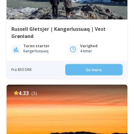
Russell Gletsjer | Kangerlussuaq | Vest
Grønland
Turen starter
Varighed
Kangerlussuaq
4 timer
Fra 850 DKK
Se mere
4.33
(3)