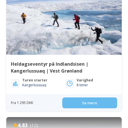
Heldagseventyr på Indlandsisen |
Kangerlussuaq | Vest Grønland
Turen starter
Varighed
Kangerlussuaq
8 timer
Fra 1 295 DKK
Se mere
4.83
(12)