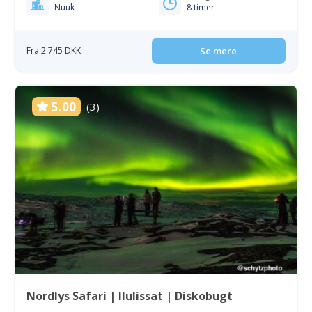
Nuuk
8 timer
Fra 2 745 DKK
Se mere
5.00
(3)
Nordlys Safari | Ilulissat | Diskobugt