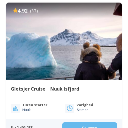
4.92
(37)
Gletsjer Cruise | Nuuk Isfjord
Turen starter
Varighed
Nuuk
6 timer
Fra 2 495 DKK
Se mere