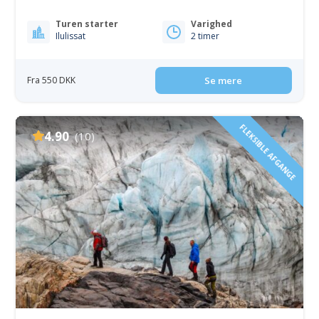
Turen starter
Varighed
Ilulissat
2 timer
Fra 550 DKK
Se mere
FLEKSIBLE AFGANGE
4.90
(10)