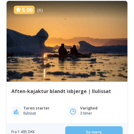
5.00
(6)
Aften-kajaktur blandt isbjerge | Ilulissat
Turen starter
Varighed
Ilulissat
3 timer
Fra 1 495 DKK
Se mere