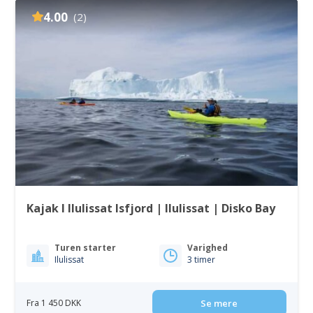
4.00
(2)
Kajak I Ilulissat Isfjord | Ilulissat | Disko Bay
Turen starter
Varighed
Ilulissat
3 timer
Fra 1 450 DKK
Se mere