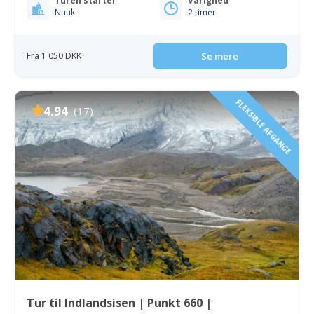
Turen starter
Varighed
Nuuk
2 timer
Fra 1 050 DKK
Se mere
FLEKSIBLE AFGANGE
4.94
(17)
Tur til Indlandsisen | Punkt 660 |