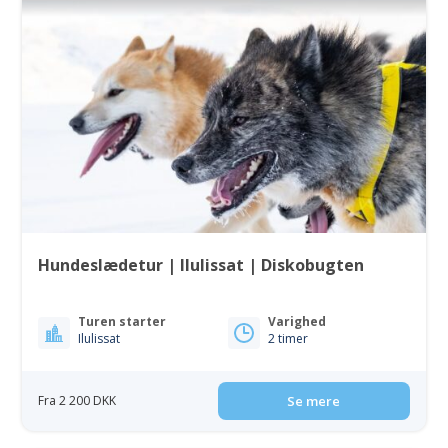
Hundeslædetur | Ilulissat | Diskobugten
Turen starter
Varighed
Ilulissat
2 timer
Fra 2 200 DKK
Se mere