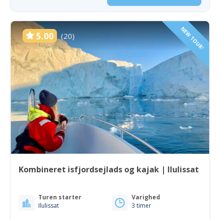
NEW TOUR!
5.00
(20)
Kombineret isfjordsejlads og kajak | Ilulissat
Turen starter
Varighed
Ilulissat
3 timer