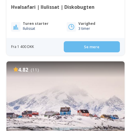
Hvalsafari | Ilulissat | Diskobugten
Turen starter
Varighed
Ilulissat
3 timer
Fra 1 400 DKK
Se mere
4.82
(11)