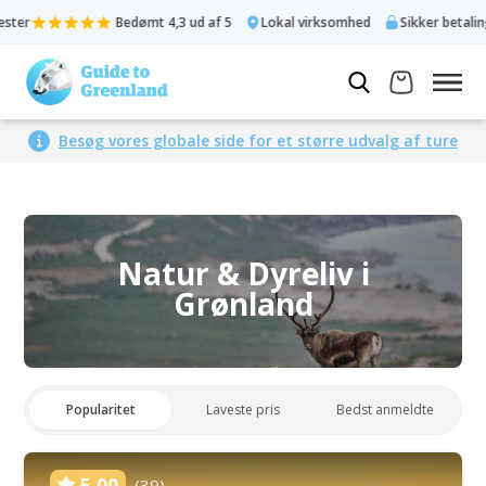
Bedømt 4,3 ud af 5
Lokal virksomhed
Sikker betalingsløsning
Besøg vores globale side for et større udvalg af ture
Natur & Dyreliv i
Grønland
Popularitet
Laveste pris
Bedst anmeldte
5.00
(39)