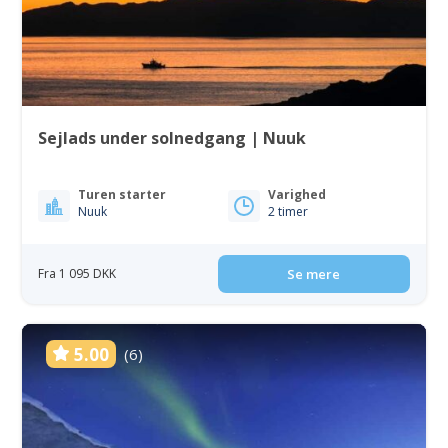
Sejlads under solnedgang | Nuuk
Turen starter
Varighed
Nuuk
2 timer
Fra 1 095 DKK
Se mere
5.00
(6)