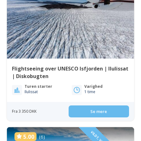
Flightseeing over UNESCO Isfjorden | Ilulissat
| Diskobugten
Turen starter
Varighed
Ilulissat
1 time
Fra 3 350 DKK
Se mere
5.00
(6)