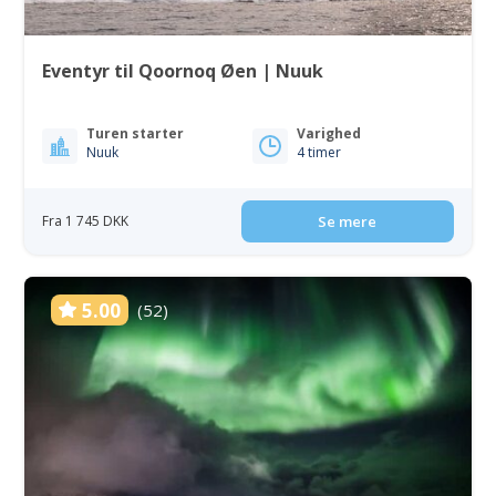
Eventyr til Qoornoq Øen | Nuuk
Turen starter
Varighed
Nuuk
4 timer
Fra 1 745 DKK
Se mere
5.00
(52)