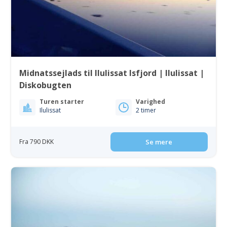
Midnatssejlads til Ilulissat Isfjord | Ilulissat |
Diskobugten
Turen starter
Varighed
Ilulissat
2 timer
Fra 790 DKK
Se mere