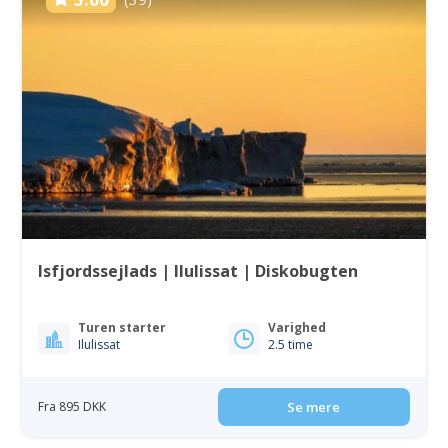
Isfjordssejlads | Ilulissat | Diskobugten
Turen starter
Varighed
Ilulissat
2.5 time
Fra 895 DKK
Se mere