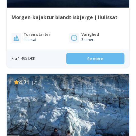
Morgen-kajaktur blandt isbjerge | Ilulissat
Turen starter
Varighed
Ilulissat
3 timer
Fra 1 495 DKK
Se mere
4.71
(7)