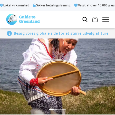
Lokal virksomhed
Sikker betalingsløsning
Valgt af over 10.000 gæster
Besøg vores globale side for et større udvalg af ture