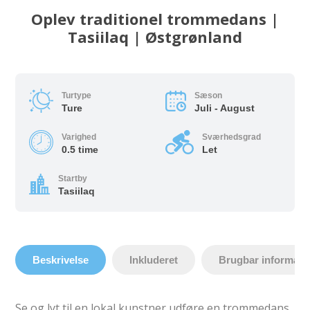
Oplev traditionel trommedans |
Tasiilaq | Østgrønland
Turtype
Sæson
Ture
Juli - August
Varighed
Sværhedsgrad
0.5 time
Let
Startby
Tasiilaq
Beskrivelse
Inkluderet
Brugbar informati
Se og lyt til en lokal kunstner udføre en trommedans.