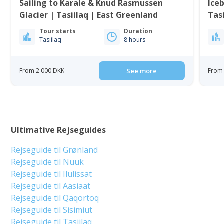
Sailing to Karale & Knud Rasmussen
Iceb
Glacier | Tasiilaq | East Greenland
Tasi
Tour starts
Duration
Tasiilaq
8 hours
From 2 000 DKK
See more
From 
Ultimative Rejseguides
Rejseguide til Grønland
Rejseguide til Nuuk
Rejseguide til Ilulissat
Rejseguide til Aasiaat
Rejseguide til Qaqortoq
Rejseguide til Sisimiut
Rejseguide til Tasiilaq