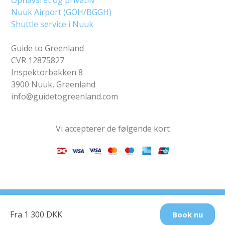
Nuuk Airport (GOH/BGGH)
Shuttle service i Nuuk
Guide to Greenland
CVR 12875827
Inspektorbakken 8
3900 Nuuk, Greenland
info@guidetogreenland.com
Vi accepterer de følgende kort
Find os på sociale
Fra 1 300 DKK
Book nu
medier