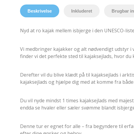
Beskrivelse
Inkluderet
Brugbar i
Nyd at ro kajak mellem isbjerge i den UNESCO-listede 
Vi medbringer kajakker og alt nødvendigt udstyr i 
finder vi det perfekte sted til kajaksejlads, hvor 
Derefter vil du blive klædt på til kajaksejlads i arkt
kajaksejlads og hjælpe dig med at komme fra båden t
Du vil nyde mindst 1 times kajaksejlads med majestæ
endda se hvaler eller sæler svømme blandt isbjerg
Denne tur er egnet for alle – fra begyndere til erfar
efter dine ønsker og behov.