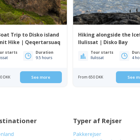
oat Trip to Disko island
Hiking alongside the Ice
& Kuannit Hike | Qeqertarsuaq
Ilulissat | Disko Bay
ur starts
Duration
Tour starts
Dur
lissat
9.5 hours
Ilulissat
4 ho
50 DKK
See more
From 650 DKK
See m
stinationer
Typer af Rejser
ønland
Pakkerejser