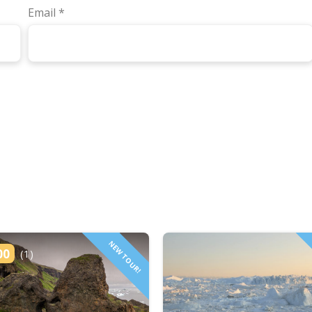
Email
*
NEW TOUR!
00
(1)