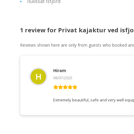
Ilulissat Isfjord
1 review for
Privat kajaktur ved isfjo
Reviews shown here are only from guests who booked and c
Hiram
08/07/2025
Rated
5
out
of 5
Extremely beautiful, safe and very well equip