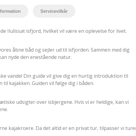
nformation
Servicevilkår
Ilulissat isfjord, hvilket vil være en oplevelse for livet.
vores åbne båd og sejler ud til isfjorden. Sammen med dig
du kan nyde den enestående natur.
iske vande! Din guide vil give dig en hurtig introduktion til
il kajakken. Guiden vil følge dig i båden.
tiske udsigter over isbjergene. Hvis vi er heldige, kan vi
ene.
ne kajakroere. Da det altid er en privat tur, tilpasser vi tur