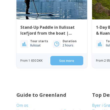
Stand-Up Paddle in Ilulissat
1-Day B
Icefjord from the boat |
Ilulissat
Tour starts
Duration
To
Ilulissat
2 hours
Ilu
From 1 650 DKK
See more
From 2 9
Guide to Greenland
Top De
Om os
Byer i Gr