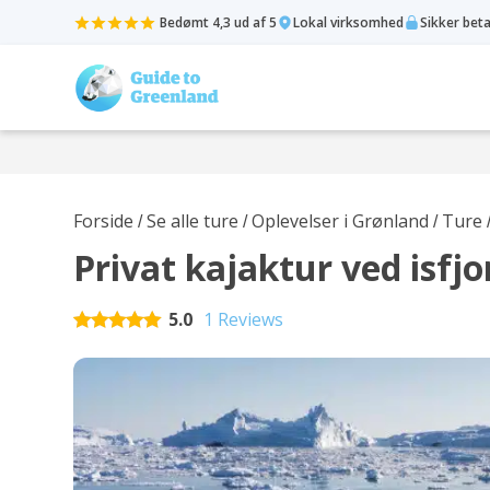
Bedømt 4,3 ud af 5
Lokal virksomhed
Sikker bet
Forside
Se alle ture
Oplevelser i Grønland
Ture
/
/
/
Privat kajaktur ved isfjo
5.0
1 Reviews
Rated
5
out of 5