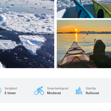
Varighed
Sværhedsgrad
Startby
2 timer
Moderat
Ilulissat