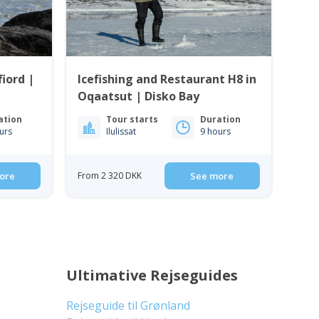
fiord |
Icefishing and Restaurant H8 in
Oqaatsut | Disko Bay
ation
Tour starts
Duration
urs
Ilulissat
9 hours
ore
From 2 320 DKK
See more
Ultimative Rejseguides
Rejseguide til Grønland