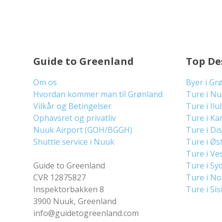
Guide to Greenland
Top De
Om os
Byer i Gr
Hvordan kommer man til Grønland
Ture i N
Vilkår og Betingelser
Ture i Ilu
Ophavsret og privatliv
Ture i Ka
Nuuk Airport (GOH/BGGH)
Ture i Di
Shuttle service i Nuuk
Ture i Øs
Ture i Ve
Guide to Greenland
Ture i Sy
CVR 12875827
Ture i N
Inspektorbakken 8
Ture i Sis
3900 Nuuk, Greenland
info@guidetogreenland.com