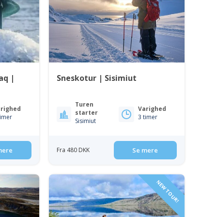
aq |
Sneskotur | Sisimiut
Turen
righed
Varighed
starter
timer
3 timer
Sisimiut
mere
Fra 480 DKK
Se mere
NEW TOUR!