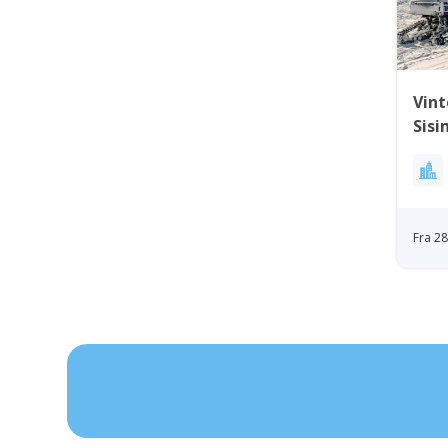
Vint
Sisi
Ves
Fra 2