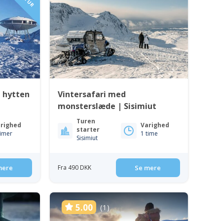
 hytten
Vintersafari med
monsterslæde | Sisimiut
Turen
righed
Varighed
starter
timer
1 time
Sisimiut
mere
Fra 490 DKK
Se mere
5.00
(1)