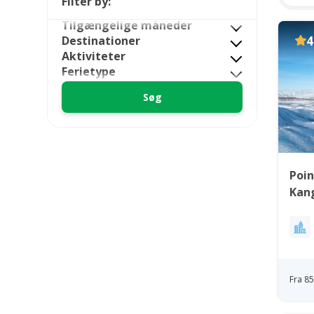
Filter by:
Tilgængelige måneder
Destinationer
4
Aktiviteter
Ferietype
Poin
Kan
Fra 8