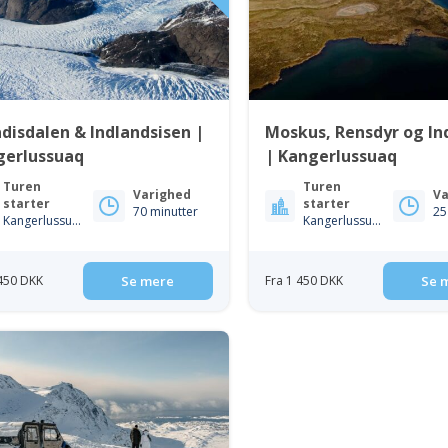
disdalen & Indlandsisen |
Moskus, Rensdyr og In
gerlussuaq
| Kangerlussuaq
Turen
Turen
Varighed
Va
starter
starter
70 minutter
25
Kangerlussuaq
Kangerlussuaq
 450 DKK
Se mere
Fra 1 450 DKK
Se 