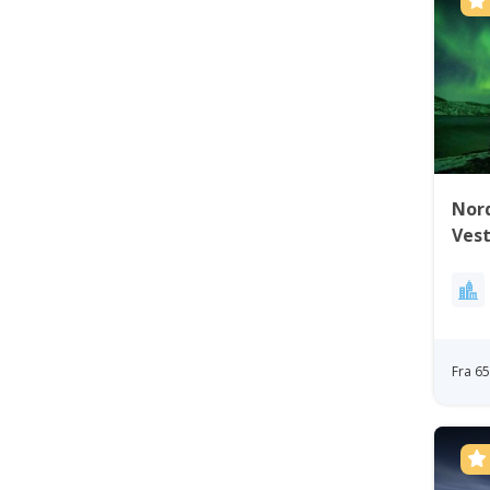
Nord
Ves
Fra 6