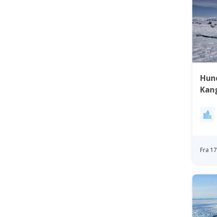
Hun
Kang
Ves
Fra 1