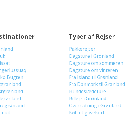
stinationer
Typer af Rejser
ønland
Pakkerejser
uuk
Dagsture i Grønland
lissat
Dagsture om sommeren
ngerlussuaq
Dagsture om vinteren
sko Bugten
Fra Island til Grønland
tgrønland
Fra Danmark til Grønland
stgrønland
Hundeslædeture
dgrønland
Billeje i Grønland
ordgrønland
Overnatning i Grønland
imiut
Køb et gavekort