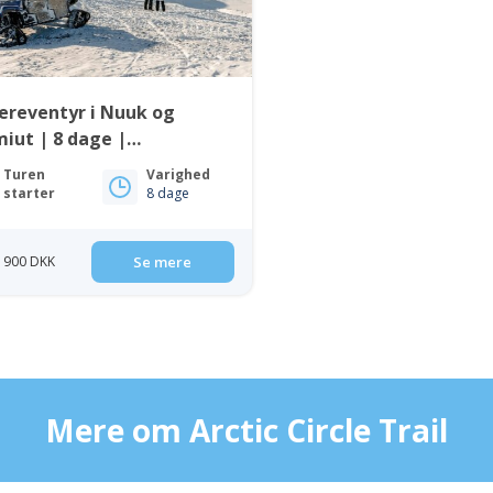
ereventyr i Nuuk og
miut | 8 dage |
tgrønland
Turen
Varighed
starter
8 dage
8 900 DKK
Se mere
Mere om Arctic Circle Trail