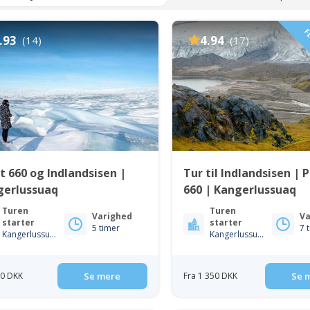
FL
.93
4.94
(14)
(17)
t 660 og Indlandsisen |
Tur til Indlandsisen | 
gerlussuaq
660 | Kangerlussuaq
Turen
Turen
Varighed
Va
starter
starter
5 timer
7 
Kangerlussuaq
Kangerlussuaq
50 DKK
Se mere
Fra 1 350 DKK
Se 