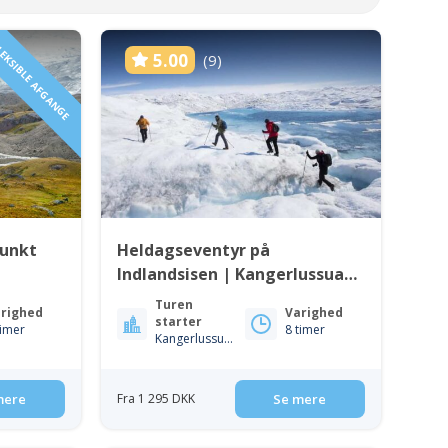
EKSIBLE AFGANGE
5.00
(9)
Punkt
Heldagseventyr på
Indlandsisen | Kangerlussuaq
| Vest Grønland
Turen
righed
Varighed
starter
timer
8 timer
Kangerlussuaq
mere
Fra 1 295 DKK
Se mere