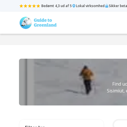
Bedømt 4,3 ud af 5
Lokal virksomhed
Sikker bet
Find ud
Sisimiut,