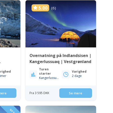
5.00
(6)
Overnatning på Indlandsisen |
Kangerlussuaq | Vestgrønland
Turen
righed
Varighed
starter
timer
2 dage
Kangerlussuaq
mere
Fra 3 595 DKK
Se mere
NY TUR