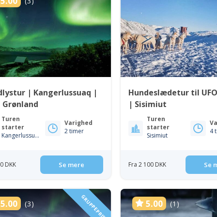
5.00
(3)
lystur | Kangerlussuaq |
Hundeslædetur til UFO
t Grønland
| Sisimiut
Turen
Turen
Varighed
Va
starter
starter
2 timer
4 
Kangerlussuaq
Sisimiut
50 DKK
Se mere
Fra 2 100 DKK
Se 
GRUPPEPRIS
5.00
5.00
(3)
(1)