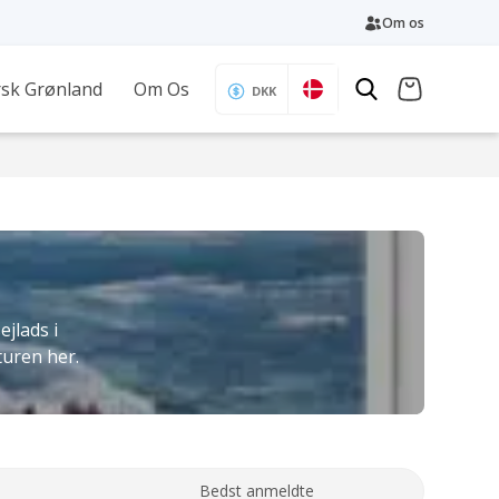
Om os
sk Grønland
Om Os
DKK
ejlads i
turen her.
Bedst anmeldte