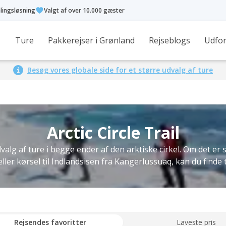
alingsløsning
Valgt af over 10.000 gæster
Ture
Pakkerejser i Grønland
Rejseblogs
Udfor
Besøg vores globale side for et større udvalg af ture
Arctic Circle Trail
valg af ture i begge ender af den arktiske cirkel. Om det er s
 eller kørsel til Indlandsisen fra Kangerlussuaq, kan du finde 
Rejsendes favoritter
Laveste pris