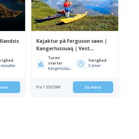
dlandsis
Kajaktur på Ferguson søen |
Kangerlussuaq | Vest
Greenland
Turen
righed
Varighed
starter
 minutter
5 timer
Kangerlussuaq
mere
Fra 1 550 DKK
Se mere