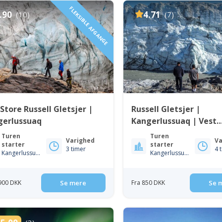
FLEKSIBLE AFGANGE
.90
4.71
(10)
(7)
Store Russell Gletsjer |
Russell Gletsjer |
gerlussuaq
Kangerlussuaq | Vest
Grønland
Turen
Turen
Varighed
Va
starter
starter
3 timer
4 
Kangerlussuaq
Kangerlussuaq
 900 DKK
Se mere
Fra 850 DKK
Se 