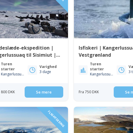
deslæde-ekspedition |
Isfiskeri | Kangerlussu
erlussuaq til Sisimiut |
Vestgrønland
t Grønland
Turen
Turen
Varighed
Va
starter
starter
3 dage
3 
Kangerlussuaq
Kangerlussuaq
7 800 DKK
Se mere
Fra 750 DKK
Se 
FLIGHTSEEING