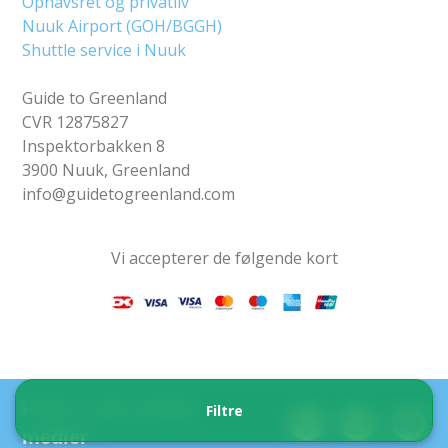
Ophavsret og privatliv
Nuuk Airport (GOH/BGGH)
Shuttle service i Nuuk
Guide to Greenland
CVR 12875827
Inspektorbakken 8
3900 Nuuk, Greenland
info@guidetogreenland.com
Vi accepterer de følgende kort
Find os på sociale
Filtre
medier