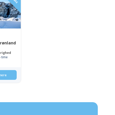
grønland
righed
5 time
mere