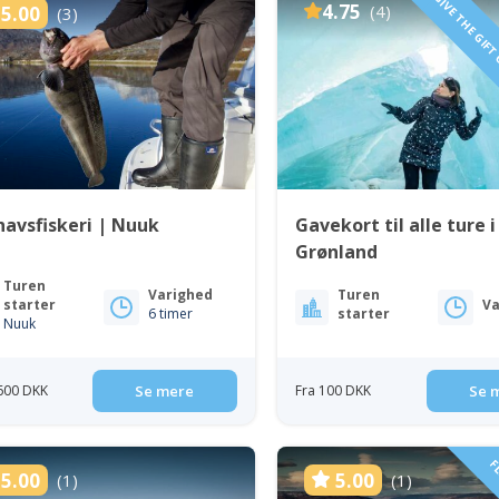
GIVE THE GIFT
4.75
(4)
5.00
(3)
avsfiskeri | Nuuk
Gavekort til alle ture i
Grønland
Turen
Varighed
Turen
starter
Va
6 timer
starter
Nuuk
 600 DKK
Se mere
Fra 100 DKK
Se 
5.00
5.00
(1)
(1)