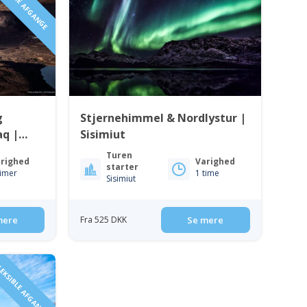
EKSIBLE AFGANGE
g
Stjernehimmel & Nordlystur |
aq |
Sisimiut
Turen
righed
Varighed
starter
timer
1 time
Sisimiut
mere
Fra 525 DKK
Se mere
EKSIBLE AFGANGE