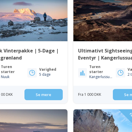
FL
 Vinterpakke | 5-Dage |
Ultimativt Sightseein
tgrønland
Eventyr | Kangerlussu
Vestgrønland
Turen
Turen
Varighed
Va
starter
starter
5 dage
2 
Nuuk
Kangerlussuaq
 100 DKK
Se mere
Fra 1 000 DKK
Se 
FL