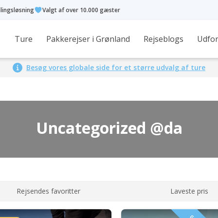
alingsløsning
Valgt af over 10.000 gæster
Ture
Pakkerejser i Grønland
Rejseblogs
Udfor
Besøg vores globale side for et større udvalg af ture
Uncategorized @da
Rejsendes favoritter
Laveste pris