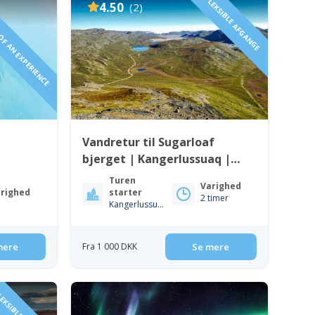
 OF AN EXPERIENCE
FLEKSIBLE AFGANGE
4.50
(2)
Vandretur til Sugarloaf
bjerget | Kangerlussuaq |
Vestgrønland
Turen
Varighed
righed
starter
2 timer
Kangerlussuaq
mere
Fra 1 000 DKK
Se mere