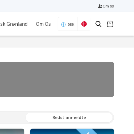
Om os
sk Grønland
Om Os
DKK
Bedst anmeldte