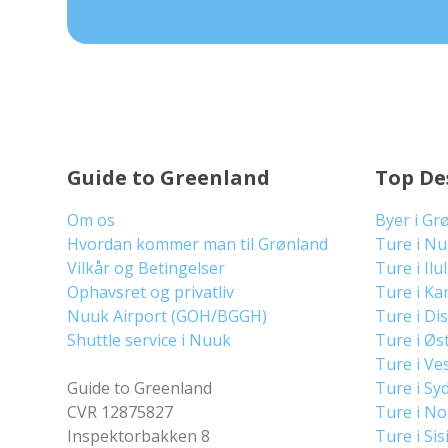
Guide to Greenland
Top De
Om os
Byer i Gr
Hvordan kommer man til Grønland
Ture i N
Vilkår og Betingelser
Ture i Ilu
Ophavsret og privatliv
Ture i Ka
Nuuk Airport (GOH/BGGH)
Ture i Di
Shuttle service i Nuuk
Ture i Øs
Ture i Ve
Guide to Greenland
Ture i Sy
CVR 12875827
Ture i N
Inspektorbakken 8
Ture i Sis