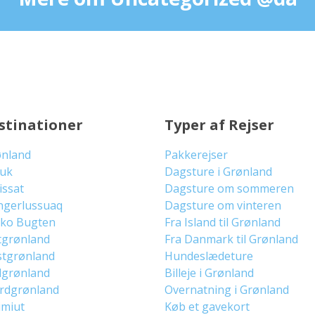
stinationer
Typer af Rejser
ønland
Pakkerejser
uuk
Dagsture i Grønland
lissat
Dagsture om sommeren
ngerlussuaq
Dagsture om vinteren
sko Bugten
Fra Island til Grønland
tgrønland
Fra Danmark til Grønland
stgrønland
Hundeslædeture
dgrønland
Billeje i Grønland
ordgrønland
Overnatning i Grønland
imiut
Køb et gavekort