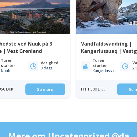
bedste ved Nuuk på 3
Vandfaldsvandring |
 | Vest Grønland
Kangerlussuaq | Vest
Turen
Turen
Varighed
Va
starter
starter
3 dage
2.
Nuuk
Kangerlussuaq
 350 DKK
Se mere
Fra 1 500 DKK
Se 
Mere om Uncategorized @da