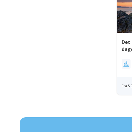
Det 
dage
Fra 5