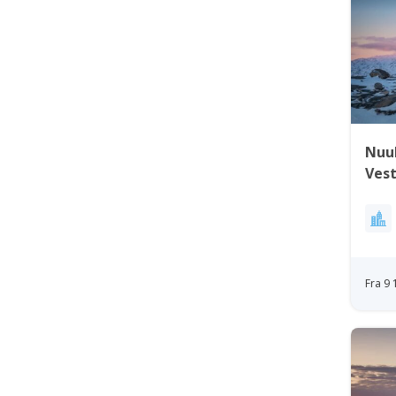
Nuuk
Ves
Fra 9