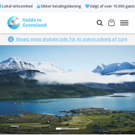
okal virksomhed
Sikker betalingsløsning
Valgt af over 10.000 gæster
Besøg vores globale side for et større udvalg af ture