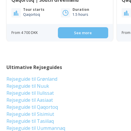
Tour starts
Duration
Qaqortoq
1.5 hours
From 4 700 DKK
See more
From 
Ultimative Rejseguides
Rejseguide til Grønland
Rejseguide til Nuuk
Rejseguide til Ilulissat
Rejseguide til Aasiaat
Rejseguide til Qaqortoq
Rejseguide til Sisimiut
Rejseguide til Tasiilaq
Rejseguide til Uummannaq