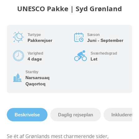
UNESCO Pakke | Syd Grønland
Turtype
Sæson
Pakkerejser
Juni - September
Varighed
Sværhedsgrad
4 dage
Let
Startby
Narsarsuaq
Qaqortoq
Beskrivelse
Daglig rejseplan
Inkluderet
Se ét af Grønlands mest charmerende sider,