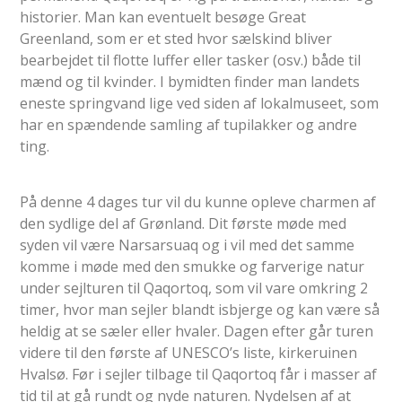
historier. Man kan eventuelt besøge Great
Greenland, som er et sted hvor sælskind bliver
bearbejdet til flotte luffer eller tasker (osv.) både til
mænd og til kvinder. I bymidten finder man landets
eneste springvand lige ved siden af lokalmuseet, som
har en spændende samling af tupilakker og andre
ting.
På denne 4 dages tur vil du kunne opleve charmen af
den sydlige del af Grønland. Dit første møde med
syden vil være Narsarsuaq og i vil med det samme
komme i møde med den smukke og farverige natur
under sejlturen til Qaqortoq, som vil vare omkring 2
timer, hvor man sejler blandt isbjerge og kan være så
heldig at se sæler eller hvaler. Dagen efter går turen
videre til den første af UNESCO’s liste, kirkeruinen
Hvalsø. Før i sejler tilbage til Qaqortoq får i masser af
tid til at gå rundt og nyde naturen. Nydelsen af at