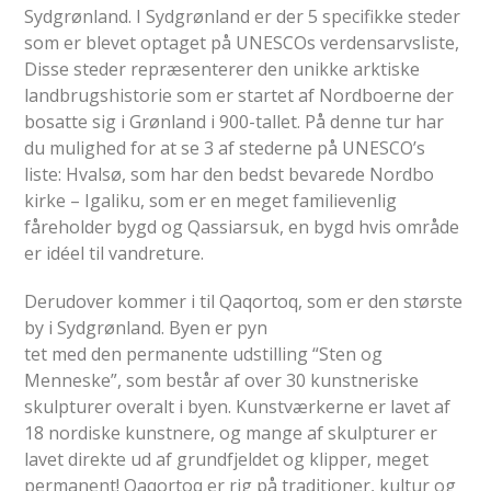
Sydgrønland. I Sydgrønland er der 5 specifikke steder
som er blevet optaget på UNESCOs verdensarvsliste,
Disse steder repræsenterer den unikke arktiske
landbrugshistorie som er startet af Nordboerne der
bosatte sig i Grønland i 900-tallet. På denne tur har
du mulighed for at se 3 af stederne på UNESCO’s
liste: Hvalsø, som har den bedst bevarede Nordbo
kirke – Igaliku, som er en meget familievenlig
fåreholder bygd og Qassiarsuk, en bygd hvis område
er idéel til vandreture.
Derudover kommer i til Qaqortoq, som er den største
by i Sydgrønland. Byen er pyn
tet med den permanente udstilling “Sten og
Menneske”, som består af over 30 kunstneriske
skulpturer overalt i byen. Kunstværkerne er lavet af
18 nordiske kunstnere, og mange af skulpturer er
lavet direkte ud af grundfjeldet og klipper, meget
permanent! Qaqortoq er rig på traditioner, kultur og