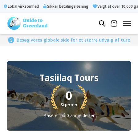
Lokal virksomhed
Sikker betalingsløsning
Valgt af over 10.000 gæs
Besøg vores globale side for et større udvalg af ture
Tasiilaq Tours
0
Stjerner
Baseret på 0 anmeldelser