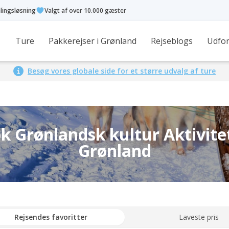
alingsløsning
Valgt af over 10.000 gæster
Ture
Pakkerejser i Grønland
Rejseblogs
Udfor
Besøg vores globale side for et større udvalg af ture
k Grønlandsk kultur Aktivitet
Grønland
Rejsendes favoritter
Laveste pris