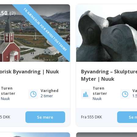
TILGÆNGELIG FOR KRYDSTOGTSKIBE
.50
(2)
orisk Byvandring | Nuuk
Byvandring – Skulptur
Myter | Nuuk
Turen
Turen
Varighed
Va
starter
starter
2 timer
1.
Nuuk
Nuuk
55 DKK
Se mere
Fra 555 DKK
Se 