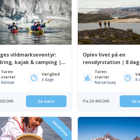
ges vildmarkseventyr:
Oplev livet på en
ring, kajak & camping |
rensdyrstation | 8 dag
issat | Diskobugten
Sydgrønland
Turen
Turen
Varighed
Va
starter
starter
3 dage
8 
Ilulissat
Narsarsuaq
 800 DKK
Se mere
Fra 26 400 DKK
Se 
GRUPPEPRIS