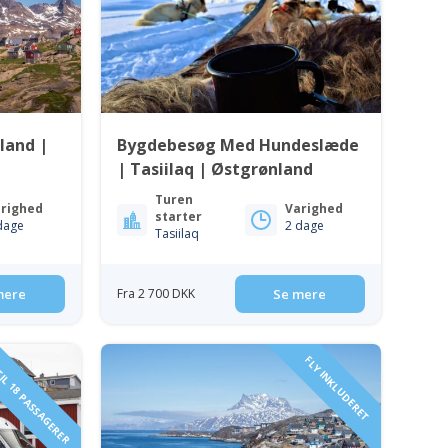
land |
Bygdebesøg Med Hundeslæde
| Tasiilaq | Østgrønland
Turen
righed
Varighed
starter
dage
2 dage
Tasiilaq
mere
Fra 2 700 DKK
Se mere
IL 18 PASSAGERER
FLY INKLUDERET