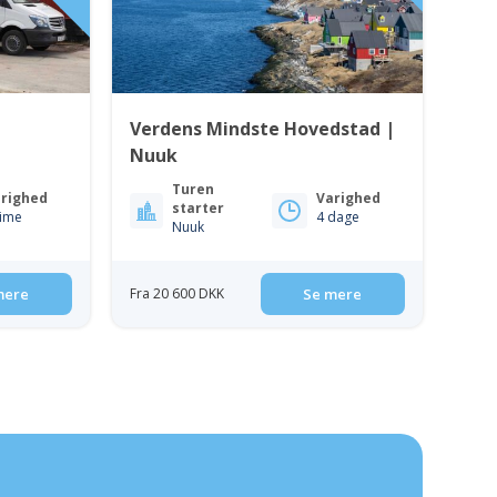
Verdens Mindste Hovedstad |
Nuuk
Turen
righed
Varighed
starter
time
4 dage
Nuuk
mere
Fra 20 600 DKK
Se mere