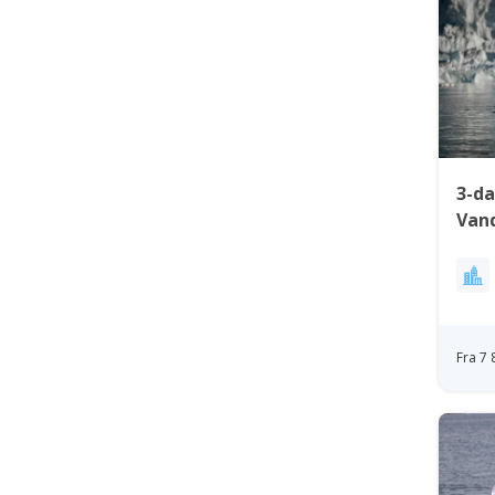
3-da
Vand
Ilul
Fra 7