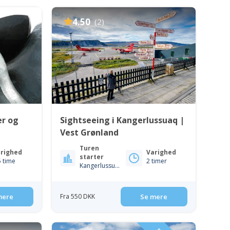
4.50
(2)
er og
Sightseeing i Kangerlussuaq |
Vest Grønland
Turen
righed
Varighed
starter
5 time
2 timer
Kangerlussuaq
mere
Fra 550 DKK
Se mere