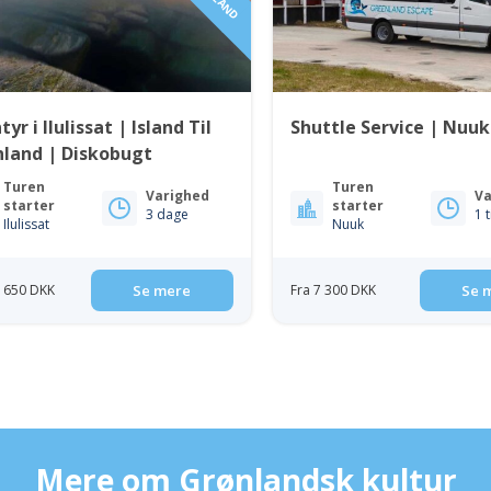
tyr i Ilulissat | Island Til
Shuttle Service | Nuuk
nland | Diskobugt
Turen
Turen
Varighed
Va
starter
starter
3 dage
1 
Ilulissat
Nuuk
9 650 DKK
Se mere
Fra 7 300 DKK
Se 
Mere om Grønlandsk kultur