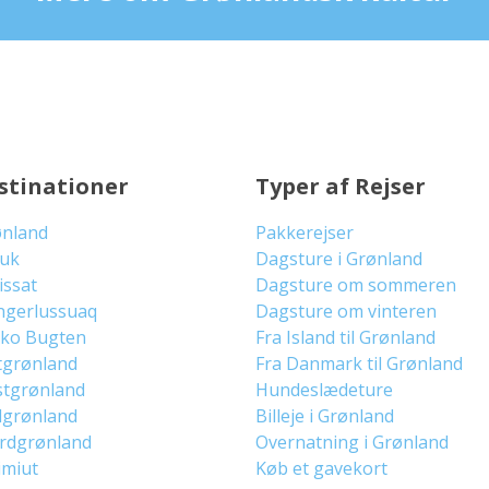
stinationer
Typer af Rejser
ønland
Pakkerejser
uuk
Dagsture i Grønland
lissat
Dagsture om sommeren
ngerlussuaq
Dagsture om vinteren
sko Bugten
Fra Island til Grønland
tgrønland
Fra Danmark til Grønland
stgrønland
Hundeslædeture
dgrønland
Billeje i Grønland
ordgrønland
Overnatning i Grønland
imiut
Køb et gavekort