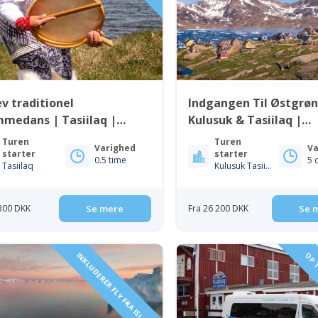
v traditionel
Indgangen Til Østgrøn
medans | Tasiilaq |
Kulusuk & Tasiilaq |
grønland
Østgrønland
Turen
Turen
Varighed
Va
starter
starter
0.5 time
5 
Tasiilaq
Kulusuk Tasiilaq
 300 DKK
Se mere
Fra 26 200 DKK
Se 
INKLUDERER FLY FRA ISLAND
OP T