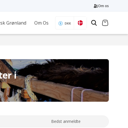
Om os
sk Grønland
Om Os
DKK
er i
Bedst anmeldte