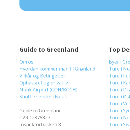
Guide to Greenland
Top De
Om os
Byer i Gr
Hvordan kommer man til Grønland
Ture i N
Vilkår og Betingelser
Ture i Ilu
Ophavsret og privatliv
Ture i Ka
Nuuk Airport (GOH/BGGH)
Ture i Di
Shuttle service i Nuuk
Ture i Øs
Ture i Ve
Guide to Greenland
Ture i Sy
CVR 12875827
Ture i N
Inspektorbakken 8
Ture i Sis