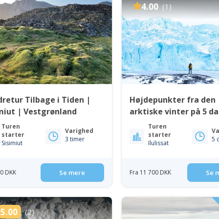
4.00
(1)
retur Tilbage i Tiden |
Højdepunkter fra den
miut | Vestgrønland
arktiske vinter på 5 d
Ilulissat | Diskobugte
Turen
Turen
Varighed
Va
starter
starter
3 timer
5 
Sisimiut
Ilulissat
70 DKK
Se mere
Fra 11 700 DKK
Se 
5.00
(2)