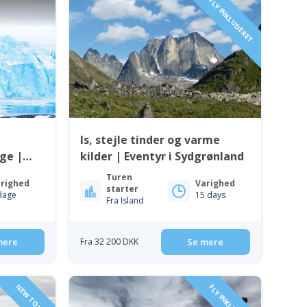
FLY INKLUDERET
Is, stejle tinder og varme
age |
kilder | Eventyr i Sydgrønland
n
Turen
righed
Varighed
starter
dage
15 days
Fra Island
mere
Fra 32 200 DKK
Se mere
NEW TOUR!
FLY INKLUDERET