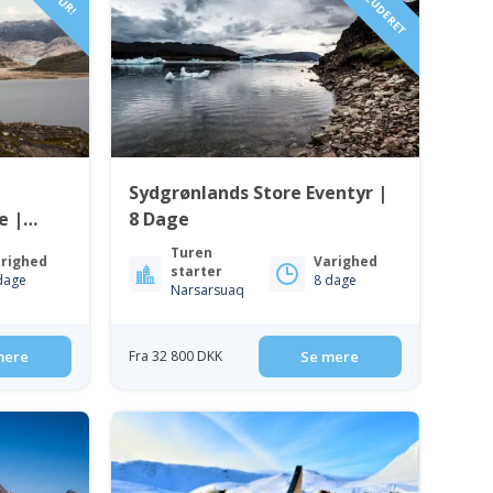
Sydgrønlands Store Eventyr |
e |
8 Dage
Turen
righed
Varighed
starter
dage
8 dage
Narsarsuaq
mere
Fra 32 800 DKK
Se mere