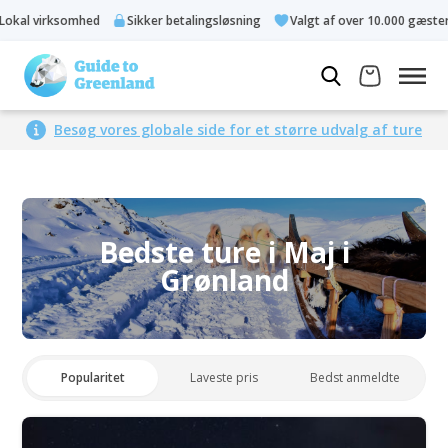
 virksomhed
Sikker betalingsløsning
Valgt af over 10.000 gæster
Besøg vores globale side for et større udvalg af ture
Bedste ture i Maj i
Grønland
Popularitet
Laveste pris
Bedst anmeldte