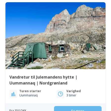
Vandretur til Julemandens hytte |
Uummannaq | Nordgrønland
Turen starter
Varighed
Uummannaq
3 timer
Fra 350 DKK
Se mere