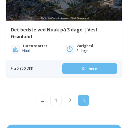
Det bedste ved Nuuk på 3 dage | Vest
Grønland
Turen starter
Varighed
Nuuk
3 dage
Fra 5 350 DKK
Se mere
←
1
2
3