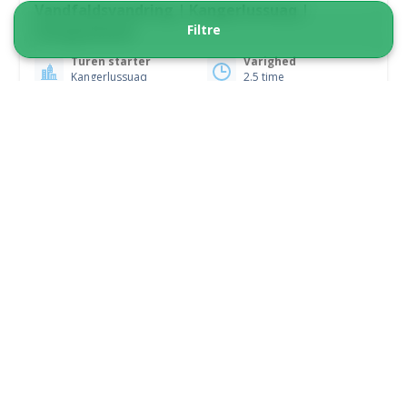
Vandfaldsvandring | Kangerlussuaq |
Filtre
Vestgrønland
Turen starter
Varighed
Kangerlussuaq
2.5 time
Fra 1 500 DKK
Se mere
OP TIL 18 PASSAGERER