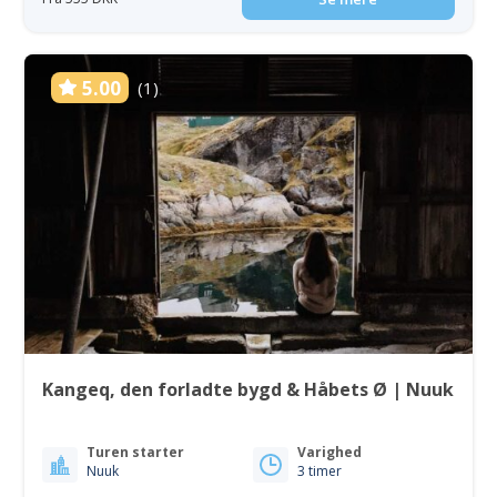
5.00
(1)
Kangeq, den forladte bygd & Håbets Ø | Nuuk
Turen starter
Varighed
Nuuk
3 timer