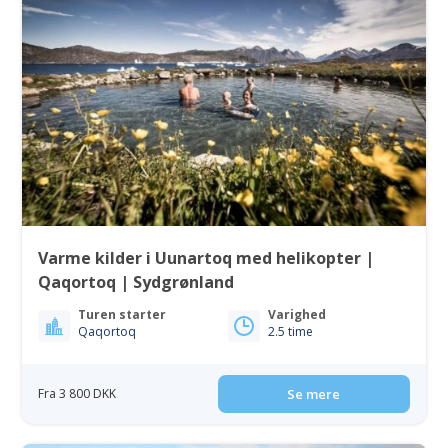
Varme kilder i Uunartoq med helikopter |
Qaqortoq | Sydgrønland
Turen starter
Varighed
Qaqortoq
2.5 time
Fra 3 800 DKK
Se mere