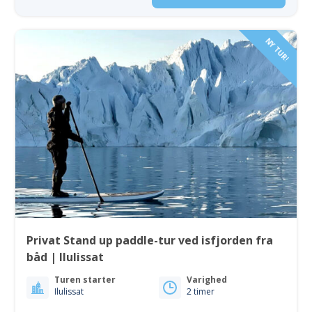
NY TUR!
Privat Stand up paddle-tur ved isfjorden fra
båd | Ilulissat
Turen starter
Varighed
Ilulissat
2 timer