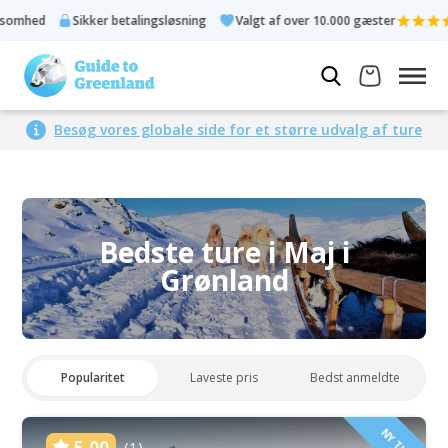
 betalingsløsning
Valgt af over 10.000 gæster
Bedømt 4,3 ud
Besøg vores globale side for et større udvalg af ture
Bedste ture i Maj i
Grønland
Popularitet
Laveste pris
Bedst anmeldte
NY TUR!
5.00
(1)