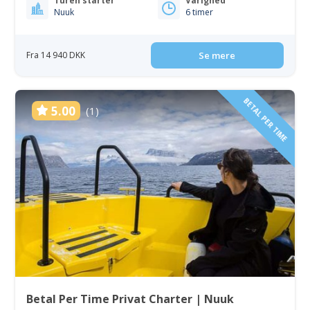
Turen starter
Varighed
Nuuk
6 timer
Fra 14 940 DKK
Se mere
BETAL PER TIME
5.00
(1)
Betal Per Time Privat Charter | Nuuk