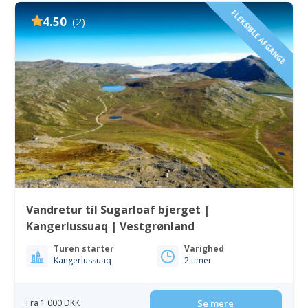
FLEKSIBLE AFGANGE
4.50
(2)
Vandretur til Sugarloaf bjerget |
Kangerlussuaq | Vestgrønland
Turen starter
Varighed
Kangerlussuaq
2 timer
Fra 1 000 DKK
Se mere