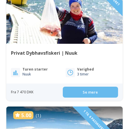
Privat Dybhavsfiskeri | Nuuk
Turen starter
Varighed
Nuuk
3 timer
Fra 7 470 DKK
Se mere
1 TIL 6 PASSAGERER INKLUDERET
5.00
(1)