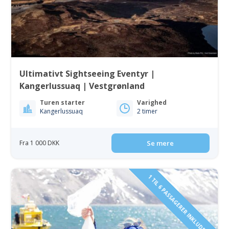
Ultimativt Sightseeing Eventyr |
Kangerlussuaq | Vestgrønland
Turen starter
Varighed
Kangerlussuaq
2 timer
Fra 1 000 DKK
Se mere
1 TIL 6 PASSAGERER INKLUDERET