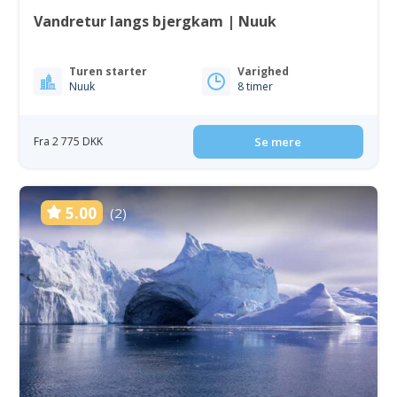
Vandretur langs bjergkam | Nuuk
Turen starter
Varighed
Nuuk
8 timer
Fra 2 775 DKK
Se mere
5.00
(2)