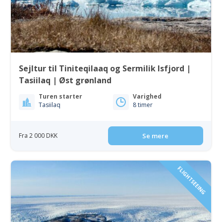
Sejltur til Tiniteqilaaq og Sermilik Isfjord |
Tasiilaq | Øst grønland
Turen starter
Varighed
Tasiilaq
8 timer
Fra 2 000 DKK
Se mere
FLIGHTSEEING