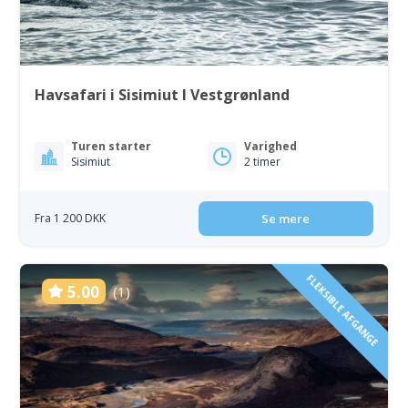
Havsafari i Sisimiut I Vestgrønland
Turen starter
Varighed
Sisimiut
2 timer
Fra 1 200 DKK
Se mere
FLEKSIBLE AFGANGE
5.00
(1)