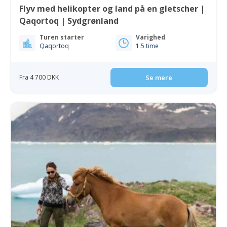
Flyv med helikopter og land på en gletscher |
Qaqortoq | Sydgrønland
Turen starter
Varighed
Qaqortoq
1.5 time
Fra 4 700 DKK
Se mere