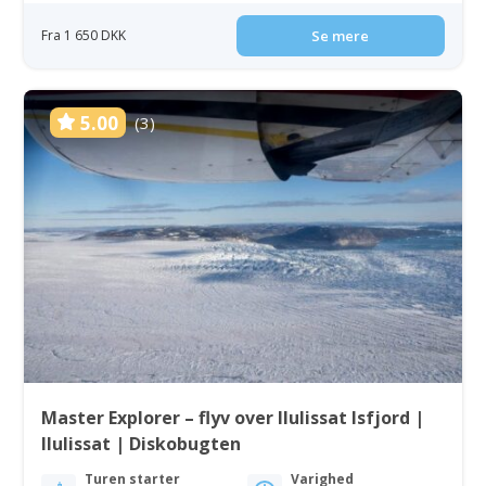
Fra 1 650 DKK
Se mere
5.00
(3)
Master Explorer – flyv over Ilulissat Isfjord |
Ilulissat | Diskobugten
Turen starter
Varighed