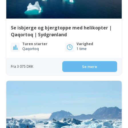
Se isbjerge og bjergtoppe med helikopter |
Qaqortoq | Sydgrønland
Turen starter
Varighed
Qaqortoq
1 time
Fra 3 075 DKK
Se mere