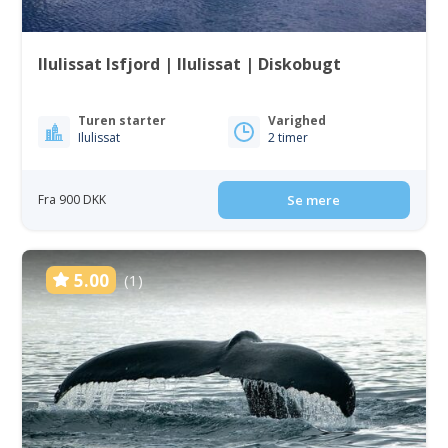
Ilulissat Isfjord | Ilulissat | Diskobugt
Turen starter
Varighed
Ilulissat
2 timer
Fra 900 DKK
Se mere
5.00
(1)