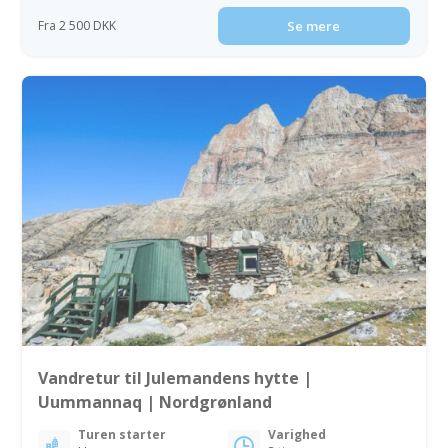
Fra 2 500 DKK
Se mere
Vandretur til Julemandens hytte |
Uummannaq | Nordgrønland
Turen starter
Varighed