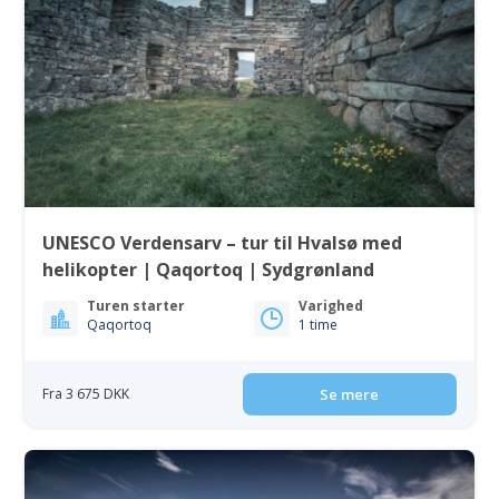
UNESCO Verdensarv – tur til Hvalsø med
helikopter | Qaqortoq | Sydgrønland
Turen starter
Varighed
Qaqortoq
1 time
Fra 3 675 DKK
Se mere