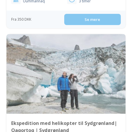
Uummannaq
3 timer
Fra 350 DKK
Se mere
Ekspedition med helikopter til Sydgrønland|
Qaqortoq | Sydgrønland