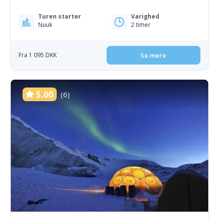
Turen starter
Varighed
Nuuk
2 timer
Fra 1 095 DKK
Se mere
5.00
(6)