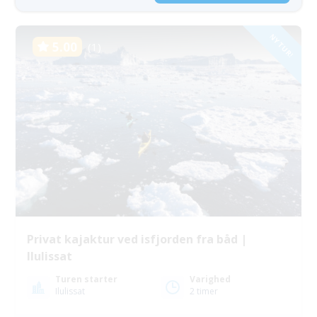
NY TUR!
5.00
(1)
Privat kajaktur ved isfjorden fra båd |
Ilulissat
Turen starter
Varighed
Ilulissat
2 timer