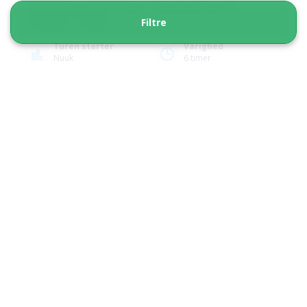
Privat Gletsjer Cruise | Narsap Sermia
Filtre
Gletsjer | Nuuk
Turen starter
Varighed
Nuuk
6 timer
Fra 14 940 DKK
Se mere
BETAL PER TIME
5.00
(1)