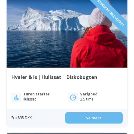
1 TIL 6 PASSAGERE INKLUDERET
Hvaler & Is | Ilulissat | Diskobugten
Turen starter
Varighed
Ilulissat
2.5 time
Fra 895 DKK
Se mere