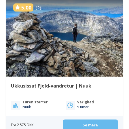
5.00
(2)
Ukkusissat Fjeld-vandretur | Nuuk
Turen starter
Varighed
Nuuk
5 timer
Fra 2 575 DKK
Se mere