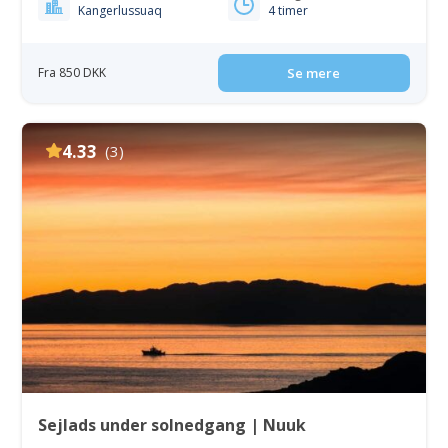
Kangerlussuaq
4 timer
Fra 850 DKK
Se mere
4.33
(3)
Sejlads under solnedgang | Nuuk