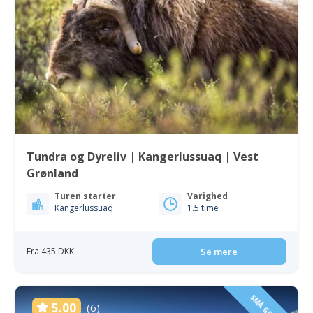
Tundra og Dyreliv | Kangerlussuaq | Vest
Grønland
Turen starter
Varighed
Kangerlussuaq
1.5 time
Fra 435 DKK
Se mere
5.00
(6)