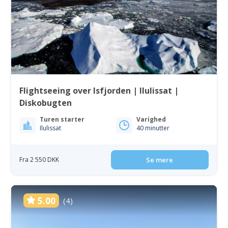
Flightseeing over Isfjorden | Ilulissat |
Diskobugten
Turen starter
Varighed
Ilulissat
40 minutter
Fra 2 550 DKK
Se mere
5.00
(4)