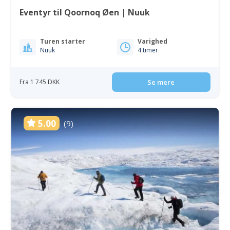
Eventyr til Qoornoq Øen | Nuuk
Turen starter
Varighed
Nuuk
4 timer
Fra 1 745 DKK
Se mere
5.00
(9)