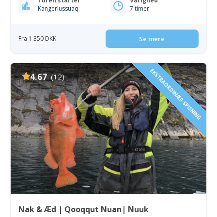
Turen starter
Varighed
Kangerlussuaq
7 timer
Fra 1 350 DKK
Se mere
EKSTRAORDINÆR SPISNING
4.67
(12)
Nak & Æd | Qooqqut Nuan| Nuuk