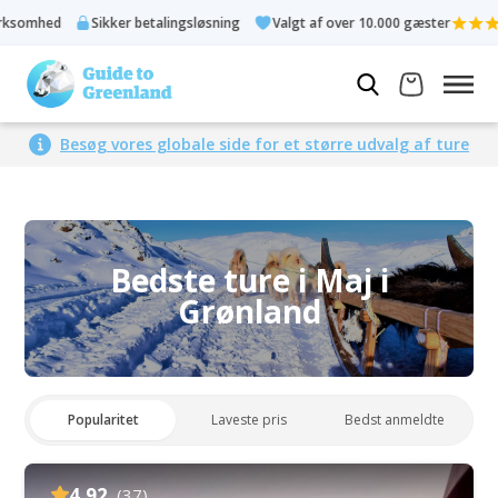
er betalingsløsning
Valgt af over 10.000 gæster
Bedømt 4,3 
Besøg vores globale side for et større udvalg af ture
Bedste ture i Maj i
Grønland
Popularitet
Laveste pris
Bedst anmeldte
4.92
(37)