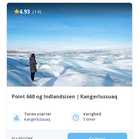
4.93
(14)
Point 660 og Indlandsisen | Kangerlussuaq
Turen starter
Varighed
Kangerlussuaq
5 timer
Fra 850 DKK
Se mere