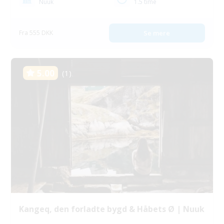
Nuuk
1.5 time
Fra 555 DKK
Se mere
5.00
(1)
Kangeq, den forladte bygd & Håbets Ø | Nuuk