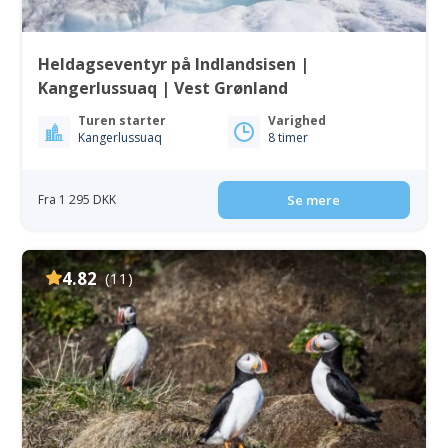
Heldagseventyr på Indlandsisen |
Kangerlussuaq | Vest Grønland
Turen starter
Varighed
Kangerlussuaq
8 timer
Fra 1 295 DKK
Se mere
4.82
(11)