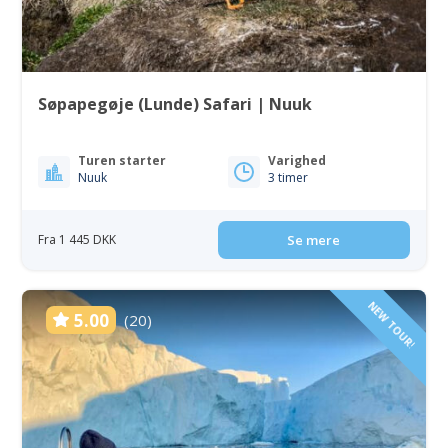
Søpapegøje (Lunde) Safari | Nuuk
Turen starter
Varighed
Nuuk
3 timer
Fra 1 445 DKK
Se mere
NEW TOUR!
5.00
(20)