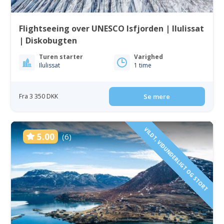
Flightseeing over UNESCO Isfjorden | Ilulissat
| Diskobugten
Turen starter
Varighed
Ilulissat
1 time
Fra 3 350 DKK
Se mere
VILDT, VIDUNDERLIGT OG STORT
5.00
(6)