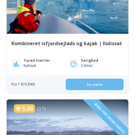
Kombineret isfjordsejlads og kajak | Ilulissat
Turen starter
Varighed
Ilulissat
3 timer
Fra 1 870 DKK
Se mere
IDEAL FOR CRUISE GUESTS
5.00
(17)