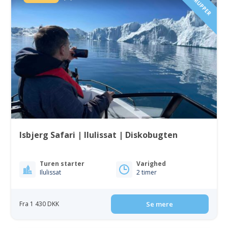
SMÅ GRUPPER
Isbjerg Safari | Ilulissat | Diskobugten
Turen starter
Varighed
Ilulissat
2 timer
Fra 1 430 DKK
Se mere