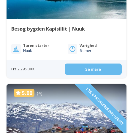
Besøg bygden Kapisillit | Nuuk
Turen starter
Varighed
Nuuk
6 timer
Fra 2 295 DKK
Se mere
1 TIL 6 PASSAGERER INKLUDERET
5.00
(4)