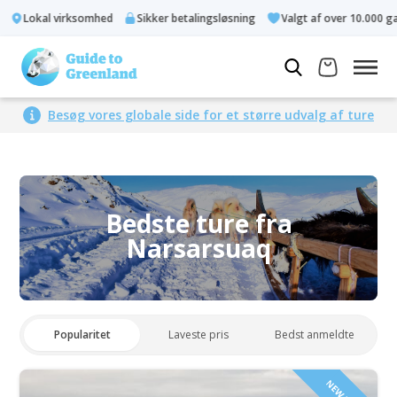
Lokal virksomhed
Sikker betalingsløsning
Valgt af over 10.000 gæs
Besøg vores globale side for et større udvalg af ture
Bedste ture fra
Narsarsuaq
Popularitet
Laveste pris
Bedst anmeldte