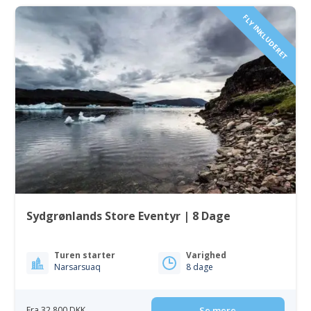
FLY INKLUDERET
Sydgrønlands Store Eventyr | 8 Dage
Turen starter
Varighed
Narsarsuaq
8 dage
Fra 32 800 DKK
Se mere