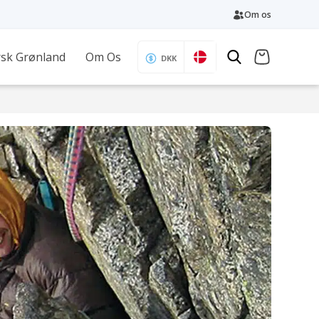
Om os
sk Grønland
Om Os
DKK