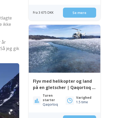
Fra 3 675 DKK
Se mere
tlagte
e ikke
r år
 Så jeg gik
Flyv med helikopter og land
på en gletscher | Qaqortoq |
Sydgrønland
Turen
Varighed
starter
1.5 time
Qaqortoq