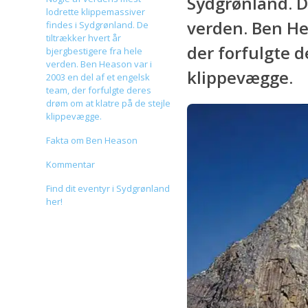
Sydgrønland. De
lodrette klippemassiver
verden. Ben He
findes i Sydgrønland. De
tiltrækker hvert år
der forfulgte d
bjergbestigere fra hele
verden. Ben Heason var i
klippevægge.
2003 en del af et engelsk
team, der forfulgte deres
drøm om at klatre på de stejle
klippevægge.
Fakta om Ben Heason
Kommentar
Find dit eventyr i Sydgrønland
her!