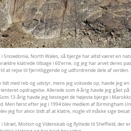
 i Snowdonia, North Wales, så bjerge har altid været en natu
orældre klatrede tilbage i 60’erne, og jeg har arvet deres pa
 til at rejse til fjerntliggende og udfordrende dele af verden.
e lidt med reb og udstyr, mens jeg voksede op, havde jeg en
enteret opdragelse. Allerede som 4-årig havde jeg gået på
Som 13-årig havde jeg besteget de højeste bjerge i Marokko
. Men først efter jeg i 1994 blev medlem af Birmingham Uni
v jeg for alvor bidt af at klatre, nogle vil måske sige besat
 i Idræt, Motion og Videnskab og flyttede til Sheffield, der er
britisk klatring og har boet her siden.