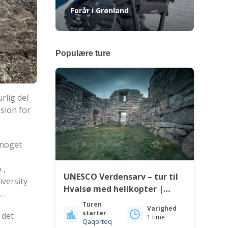
Forår i Grønland
Populære ture
rlig del
ssion for
 noget
 ,
UNESCO Verdensarv – tur til
versity
Hvalsø med helikopter |
 …
Qaqortoq | Sydgrønland
Turen
Varighed
starter
 det
1 time
Qaqortoq