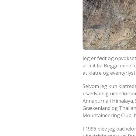
Jeg er født og opvokset
af mit liv. Begge mine f
at klatre og eventyrlyst
Selvom jeg kun klatred
usædvanlig udendørsori
Annapurna i Himalaya. 
Grækenland og Thailand
Mountaineering Club, ble
I 1996 blev jeg bachelor
ubestridte centrum for 