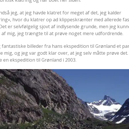
indså jeg, at jeg havde klatret for meget af det, jeg kalder
ng«, hvor du klatrer op ad klippeskrænter med allerede fas
Det er selvfølgelig sjovt af indlysende grunde, men jeg kunn
af mig, jeg trængte til at prøve noget mere udfordrende.
 fantastiske billeder fra hans ekspedition til Grønland et pa
de mig, og jeg var godt klar over, at jeg selv måtte prøve det.
 en ekspedition til Grønland i 2003.