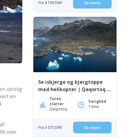
Fra 4 700 DKK
Se mere
Se isbjerge og bjergtoppe
en utrolig
med helikopter | Qaqortoq |
kert en
Sydgrønland
Turen
Varighed
å
starter
1 time
Qaqortoq
af
Fra 3 075 DKK
Se mere
lik over