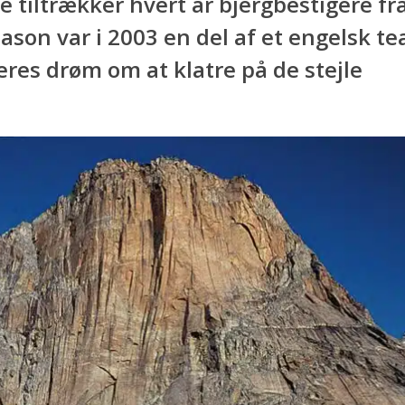
 tiltrækker hvert år bjergbestigere fr
ason var i 2003 en del af et engelsk t
eres drøm om at klatre på de stejle