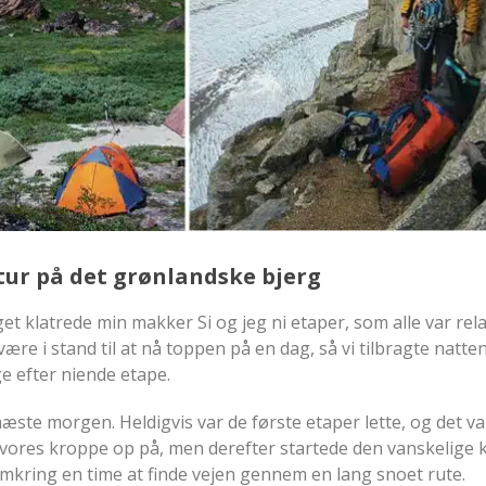
tur på det grønlandske bjerg
t klatrede min makker Si og jeg ni etaper, som alle var relati
le være i stand til at nå toppen på en dag, så vi tilbragte natt
ge efter niende etape.
 næste morgen. Heldigvis var de første etaper lette, og det v
vores kroppe op på, men derefter startede den vanskelige k
omkring en time at finde vejen gennem en lang snoet rute.