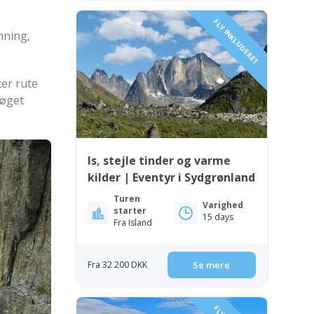
FLY INKLUDERET
mning,
ter rute
søget
Is, stejle tinder og varme
kilder | Eventyr i Sydgrønland
Turen
Varighed
starter
15 days
Fra Island
Fra 32 200 DKK
Se mere