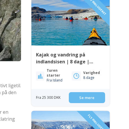
FLY INKLUDERET
Kajak og vandring på
indlandsisen | 8 dage |
Sydgrønland
Turen
Varighed
starter
8 dage
Fra Island
vt ligetil.
en på den
Fra 25 300 DKK
Se mere
ar en
FLY INKLUDERET
latring