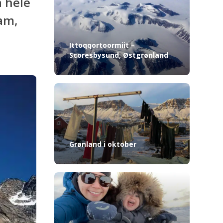
a hele
eam,
Ittoqqortoormiit –
Scoresbysund, Østgrønland
Grønland i oktober