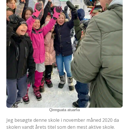
Qinnguata atuarfia
Jeg besøgte denne skole i november måned 2020 da
skolen vandt årets titel som den mest aktive skole.