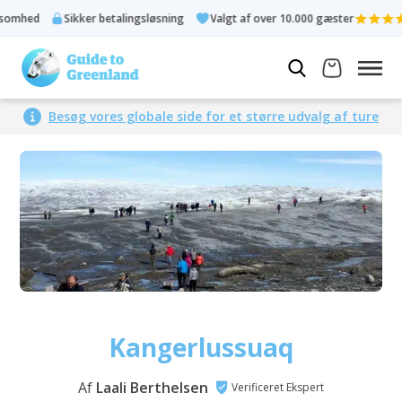
Sikker betalingsløsning
Valgt af over 10.000 gæster
Bedø
Besøg vores globale side for et større udvalg af ture
Kangerlussuaq
Af
Laali Berthelsen
Verificeret Ekspert