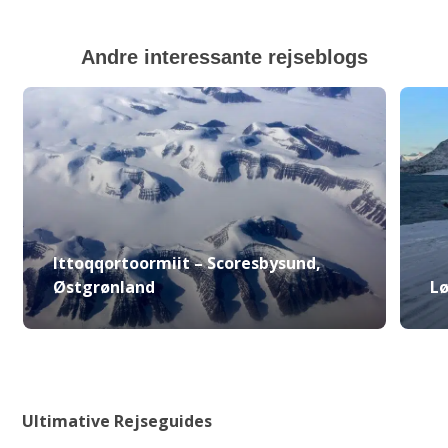
Andre interessante rejseblogs
Ittoqqortoormiit – Scoresbysund,
Østgrønland
Lø
Ultimative Rejseguides