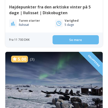
Højdepunkter fra den arktiske vinter på 5
dage | Ilulissat | Diskobugten
Turen starter
Varighed
Ilulissat
5 dage
Fra 11 700 DKK
Se mere
GRUPPEPRIS
5.00
(3)