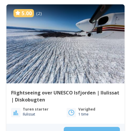
5.00
(2)
Flightseeing over UNESCO Isfjorden | Ilulissat
| Diskobugten
Turen starter
Varighed
Ilulissat
1 time