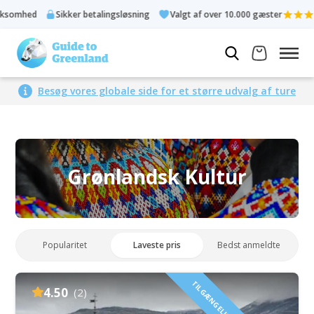
Sikker betalingsløsning
Valgt af over 10.000 gæster
Bedømt 4
Besøg vores globale side for et større udvalg af ture
Grønlandsk Kultur
Popularitet
Laveste pris
Bedst anmeldte
4.50
(2)