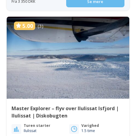
Fra 3 350 DKK
Se mere
5.00
(3)
Master Explorer – flyv over Ilulissat Isfjord |
Ilulissat | Diskobugten
Turen starter
Varighed
Ilulissat
1.5 time