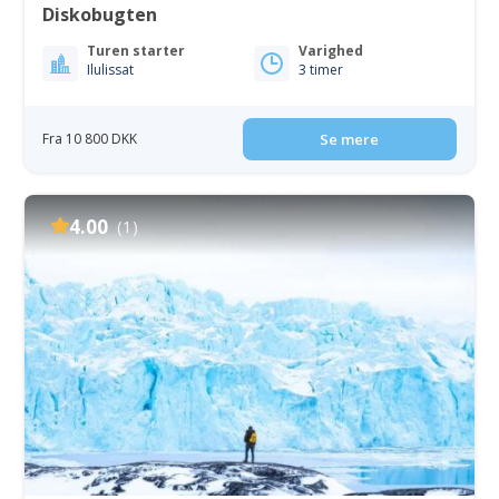
Diskobugten
Turen starter
Varighed
Ilulissat
3 timer
Fra 10 800 DKK
Se mere
4.00
(1)