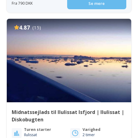
Fra 790 DKK
Se mere
4.87
(15)
Midnatssejlads til Ilulissat Isfjord | Ilulissat |
Diskobugten
Turen starter
Varighed
Ilulissat
2 timer