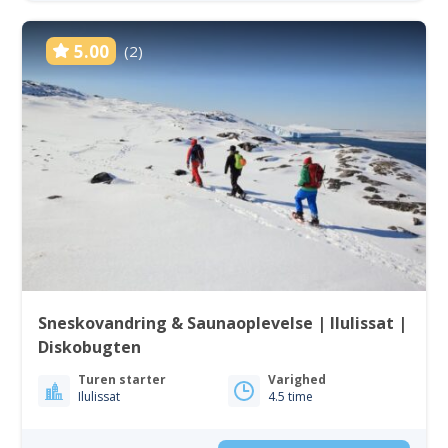
5.00
(2)
Sneskovandring & Saunaoplevelse | Ilulissat |
Diskobugten
Turen starter
Varighed
Ilulissat
4.5 time