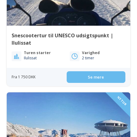
Snescootertur til UNESCO udsigtspunkt |
Ilulissat
Turen starter
Varighed
Ilulissat
2 timer
Fra 1 750 DKK
Se mere
NY TUR