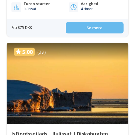
Turen starter
Varighed
Ilulissat
4 timer
Fra 875 DKK
Se mere
5.00
(39)
Isfjordssejlads | Ilulissat | Diskobugten