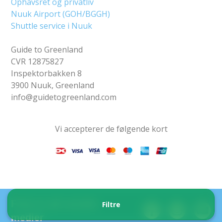
Ophavsret og privatliv
Nuuk Airport (GOH/BGGH)
Shuttle service i Nuuk
Guide to Greenland
CVR 12875827
Inspektorbakken 8
3900 Nuuk, Greenland
info@guidetogreenland.com
Vi accepterer de følgende kort
Find os på sociale
Filtre
medier