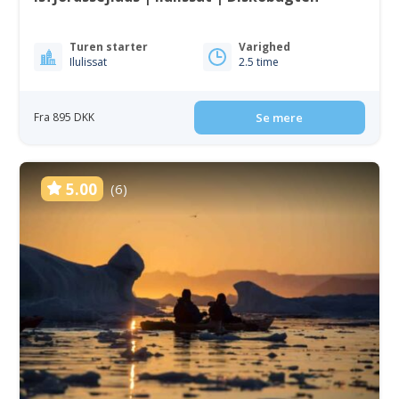
Turen starter
Varighed
Ilulissat
2.5 time
Fra 895 DKK
Se mere
5.00
(6)