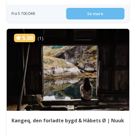
Fra 5 700 DKK
Se mere
5.00
(1)
Kangeq, den forladte bygd & Håbets Ø | Nuuk