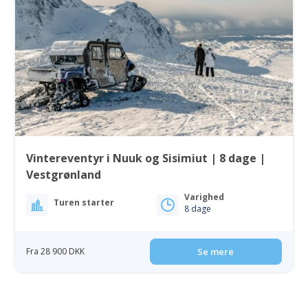
Vintereventyr i Nuuk og Sisimiut | 8 dage |
Vestgrønland
Varighed
Turen starter
8 dage
Fra 28 900 DKK
Se mere