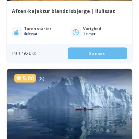
Aften-kajaktur blandt isbjerge | Ilulissat
Turen starter
Varighed
Ilulissat
3 timer
Fra 1 495 DKK
Se mere
5.00
(8)