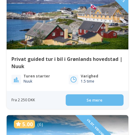
Privat guided tur i bil i Grønlands hovedstad |
Nuuk
Turen starter
Varighed
Nuuk
1.5 time
Fra 2 250 DKK
Se mere
5.00
(6)