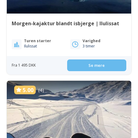
Morgen-kajaktur blandt isbjerge | Ilulissat
Turen starter
Varighed
Ilulissat
3 timer
Fra 1 495 DKK
Se mere
5.00
(4)