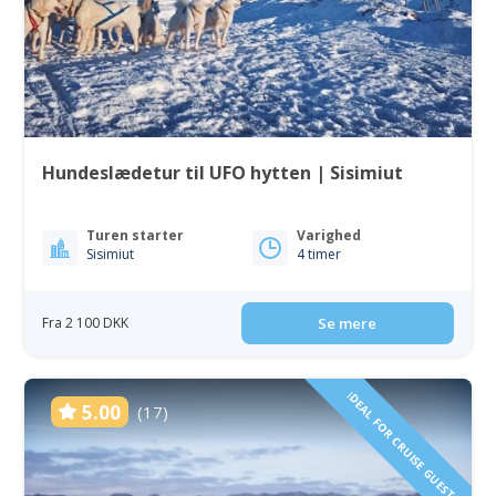
Hundeslædetur til UFO hytten | Sisimiut
Turen starter
Varighed
Sisimiut
4 timer
Fra 2 100 DKK
Se mere
IDEAL FOR CRUISE GUESTS
5.00
(17)