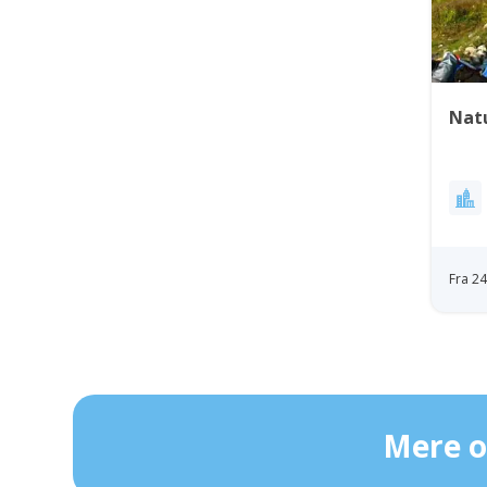
Nat
Fra 2
Mere o