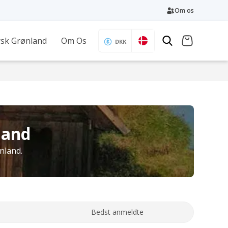
Om os
sk Grønland
Om Os
DKK
land
nland.
Bedst anmeldte