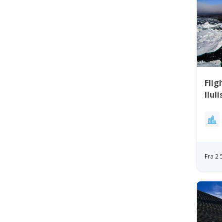
Flig
Ilul
Fra 2