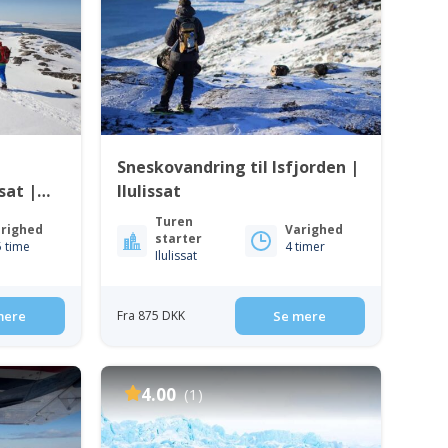
Sneskovandring til Isfjorden |
sat |
Ilulissat
Turen
righed
Varighed
starter
5 time
4 timer
Ilulissat
mere
Fra 875 DKK
Se mere
4.00
(1)