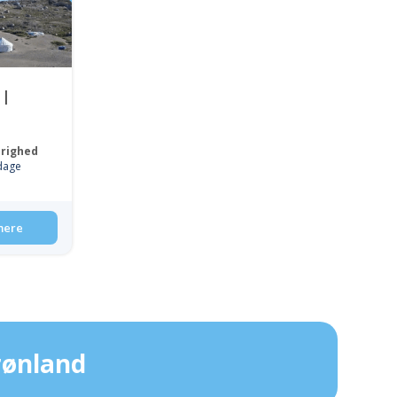
 |
righed
dage
mere
rønland