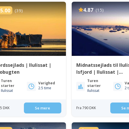
4.87
(15)
5.00
(39)
ordssejlads | Ilulissat |
Midnatssejlads til Iluli
kobugten
Isfjord | Ilulissat |
Diskobugten
Turen
Turen
Varighed
Va
starter
starter
2.5 time
2 
Ilulissat
Ilulissat
95 DKK
Se mere
Fra 790 DKK
Se 