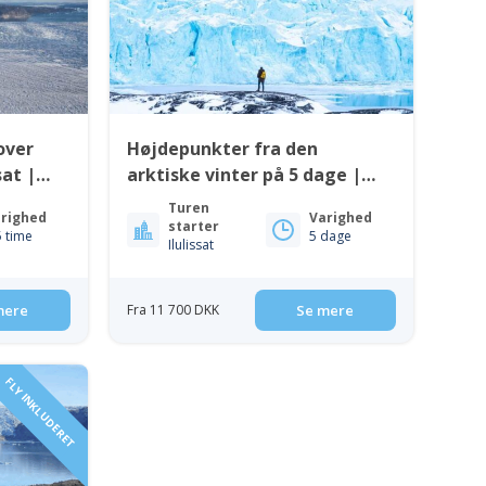
over
Højdepunkter fra den
sat |
arktiske vinter på 5 dage |
Ilulissat | Diskobugten
Turen
righed
Varighed
starter
5 time
5 dage
Ilulissat
mere
Fra 11 700 DKK
Se mere
FLY INKLUDERET