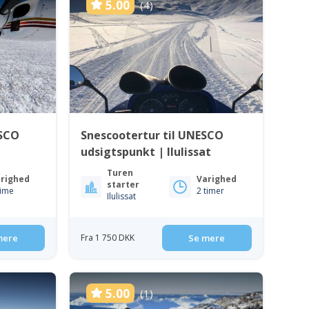
5.00
(4)
ESCO
Snescootertur til UNESCO
udsigtspunkt | Ilulissat
Turen
righed
Varighed
starter
time
2 timer
Ilulissat
mere
Fra 1 750 DKK
Se mere
5.00
(1)