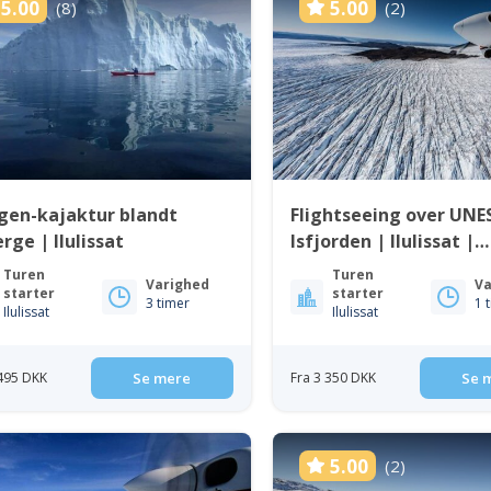
5.00
5.00
(8)
(2)
gen-kajaktur blandt
Flightseeing over UN
erge | Ilulissat
Isfjorden | Ilulissat |
Diskobugten
Turen
Turen
Varighed
Va
starter
starter
3 timer
1 
Ilulissat
Ilulissat
 495 DKK
Se mere
Fra 3 350 DKK
Se 
5.00
(2)