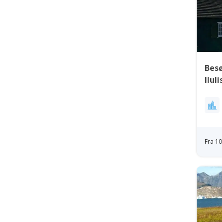
Bes
Ilul
Fra 1