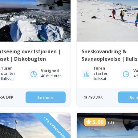
htseeing over Isfjorden |
Sneskovandring &
issat | Diskobugten
Saunaoplevelse | Ilulis
Diskobugten
Turen
Turen
Varighed
Va
starter
starter
40 minutter
4.
Ilulissat
Ilulissat
 550 DKK
Se mere
Fra 790 DKK
Se 
1 TIL 6 PASSAGERER
5.00
(3)