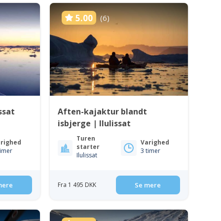
5.00
(6)
ssat
Aften-kajaktur blandt
isbjerge | Ilulissat
Turen
righed
Varighed
starter
timer
3 timer
Ilulissat
mere
Fra 1 495 DKK
Se mere