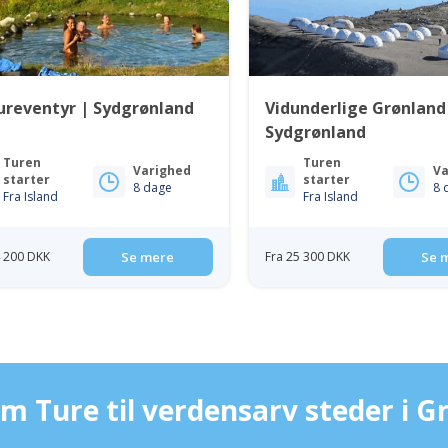
ureventyr | Sydgrønland
Vidunderlige Grønland
Sydgrønland
Turen
Turen
Varighed
Va
starter
starter
8 dage
8 
Fra Island
Fra Island
4 200 DKK
Se mere
Fra 25 300 DKK
Se 
m Ture til verdensarv steder i G