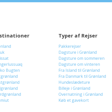
stinationer
Typer af Rejser
ønland
Pakkerejser
uuk
Dagsture i Grønland
lissat
Dagsture om sommeren
ngerlussuaq
Dagsture om vinteren
sko Bugten
Fra Island til Grønland
tgrønland
Fra Danmark til Grønland
stgrønland
Hundeslædeture
dgrønland
Billeje i Grønland
ordgrønland
Overnatning i Grønland
imiut
Køb et gavekort