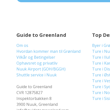
Guide to Greenland
Top De
Om os
Byer i Gr
Hvordan kommer man til Grønland
Ture i N
Vilkår og Betingelser
Ture i Ilu
Ophavsret og privatliv
Ture i Ka
Nuuk Airport (GOH/BGGH)
Ture i Di
Shuttle service i Nuuk
Ture i Øs
Ture i Ve
Guide to Greenland
Ture i Sy
CVR 12875827
Ture i N
Inspektorbakken 8
Ture i Sis
3900 Nuuk, Greenland