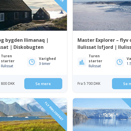
øg bygden Ilimanaq |
Master Explorer – flyv 
issat | Diskobugten
Ilulissat Isfjord | Ilulis
Diskobugten
Turen
Turen
Varighed
Va
starter
starter
3 timer
1.
Ilulissat
Ilulissat
0 800 DKK
Se mere
Fra 5 700 DKK
Se 
FLY INKLUDERET