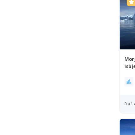
Mor
isbj
Fra 1