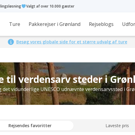
alingsløsning
Valgt af over 10.000 gæster
Ture
Pakkerejser i Grønland
Rejseblogs
Udfor
Besøg vores globale side for et større udvalg af ture
e til verdensarv steder i Grøn
 det vidunderlige UNESCO udnævnte verdensarvssted i Grø
Rejsendes favoritter
Laveste pris