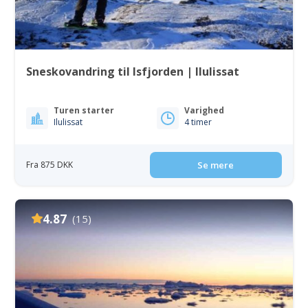
Sneskovandring til Isfjorden | Ilulissat
Turen starter
Varighed
Ilulissat
4 timer
Fra 875 DKK
Se mere
4.87
(15)