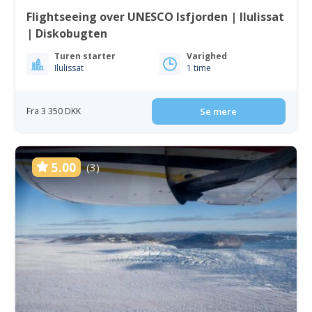
Flightseeing over UNESCO Isfjorden | Ilulissat
| Diskobugten
Turen starter
Varighed
Ilulissat
1 time
Fra 3 350 DKK
Se mere
5.00
(3)