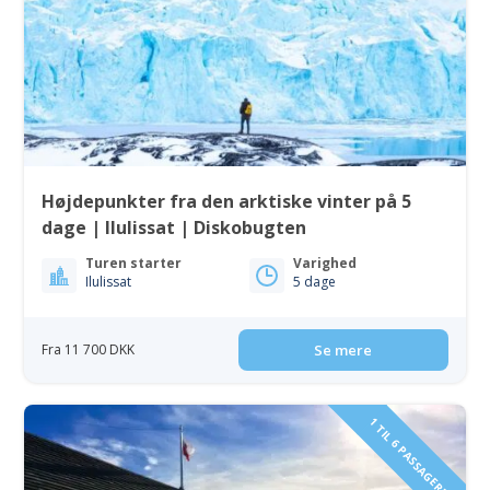
Højdepunkter fra den arktiske vinter på 5
dage | Ilulissat | Diskobugten
Turen starter
Varighed
Ilulissat
5 dage
Fra 11 700 DKK
Se mere
1 TIL 6 PASSAGERER