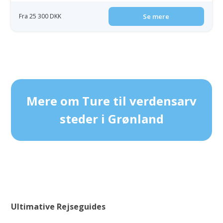
Fra 25 300 DKK
Se mere
Mere om Ture til verdensarv
steder i Grønland
Ultimative Rejseguides