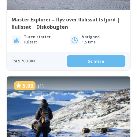
Master Explorer – flyv over Ilulissat Isfjord |
Ilulissat | Diskobugten
Turen starter
Varighed
Ilulissat
1.5 time
Fra 5 700 DKK
Se mere
5.00
(1)