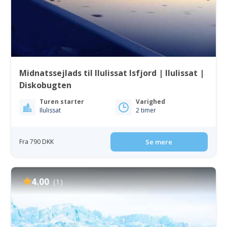
Midnatssejlads til Ilulissat Isfjord | Ilulissat |
Diskobugten
Turen starter
Varighed
Ilulissat
2 timer
Fra 790 DKK
Se mere
4.00
(1)