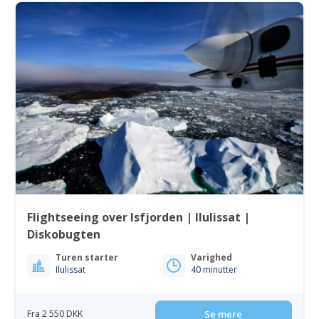
Flightseeing over Isfjorden | Ilulissat |
Diskobugten
Turen starter
Varighed
Ilulissat
40 minutter
Fra 2 550 DKK
Se mere