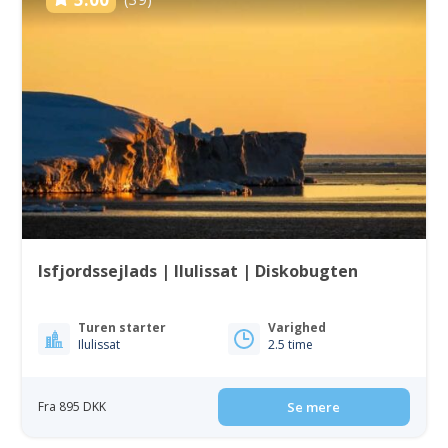
Isfjordssejlads | Ilulissat | Diskobugten
Turen starter
Varighed
Ilulissat
2.5 time
Fra 895 DKK
Se mere