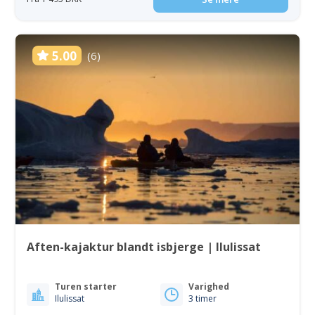
5.00
(6)
Aften-kajaktur blandt isbjerge | Ilulissat
Turen starter
Varighed
Ilulissat
3 timer