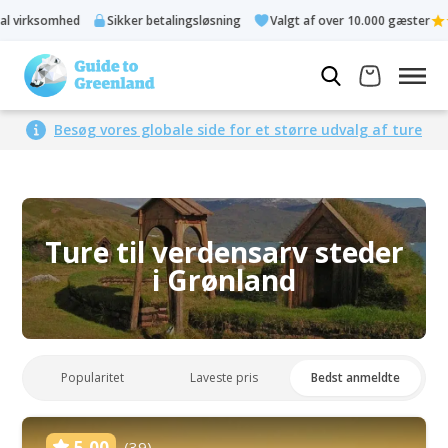
mhed
Sikker betalingsløsning
Valgt af over 10.000 gæster
Besøg vores globale side for et større udvalg af ture
Ture til verdensarv steder
i Grønland
Popularitet
Laveste pris
Bedst anmeldte
5.00
(39)