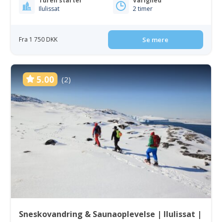
Turen starter
Varighed
Ilulissat
2 timer
Fra 1 750 DKK
Se mere
5.00
(2)
Sneskovandring & Saunaoplevelse | Ilulissat |