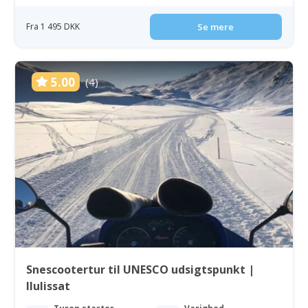
Fra 1 495 DKK
Se mere
5.00
(4)
Snescootertur til UNESCO udsigtspunkt |
Ilulissat