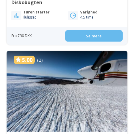
Diskobugten
Turen starter
Varighed
Ilulissat
4.5 time
Fra 790 DKK
Se mere
5.00
(2)