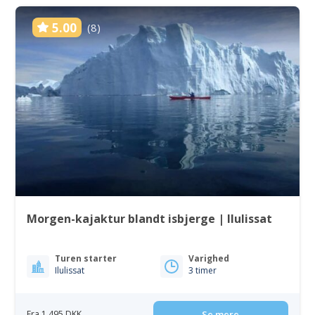
5.00
(8)
Morgen-kajaktur blandt isbjerge | Ilulissat
Turen starter
Varighed
Ilulissat
3 timer
Fra 1 495 DKK
Se mere