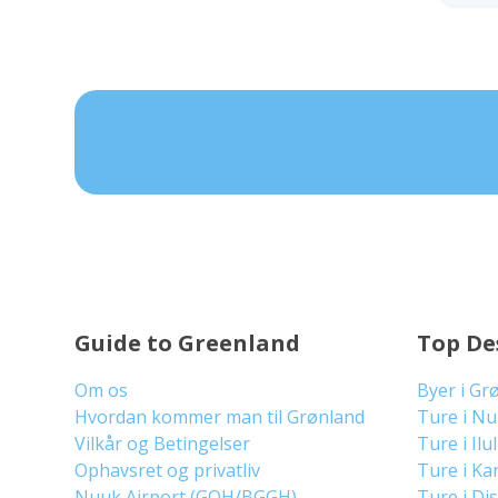
Guide to Greenland
Top De
Om os
Byer i Gr
Hvordan kommer man til Grønland
Ture i N
Vilkår og Betingelser
Ture i Ilu
Ophavsret og privatliv
Ture i Ka
Nuuk Airport (GOH/BGGH)
Ture i Di