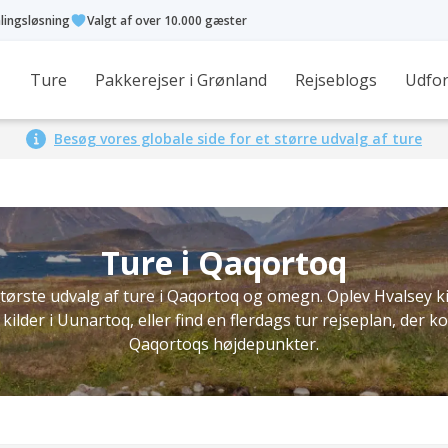
alingsløsning
Valgt af over 10.000 gæster
Ture
Pakkerejser i Grønland
Rejseblogs
Udfor
Besøg vores globale side for et større udvalg af ture
Ture i Qaqortoq
største udvalg af ture i Qaqortoq og omegn. Oplev Hvalsey k
kilder i Uunartoq, eller find en flerdags tur rejseplan, der 
Qaqortoqs højdepunkter.