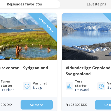
Rejsendes favoritter
Laveste pris
FLY INKLUDERET
ureventyr | Sydgrønland
Vidunderlige Grønland
Sydgrønland
Turen
Turen
Varighed
Va
starter
starter
8 dage
8 
Fra Island
Fra Island
4 200 DKK
Se mere
Fra 25 300 DKK
Se 