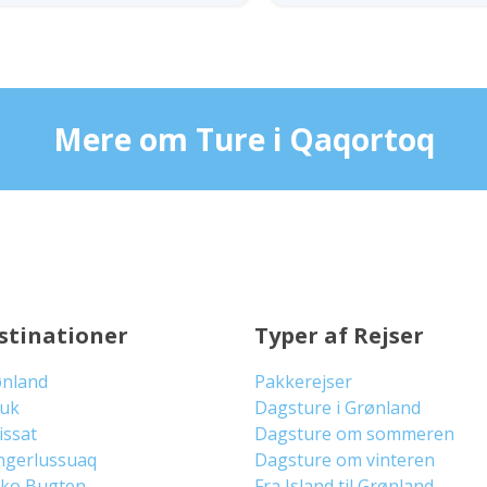
Mere om Ture i Qaqortoq
stinationer
Typer af Rejser
ønland
Pakkerejser
uuk
Dagsture i Grønland
lissat
Dagsture om sommeren
ngerlussuaq
Dagsture om vinteren
sko Bugten
Fra Island til Grønland