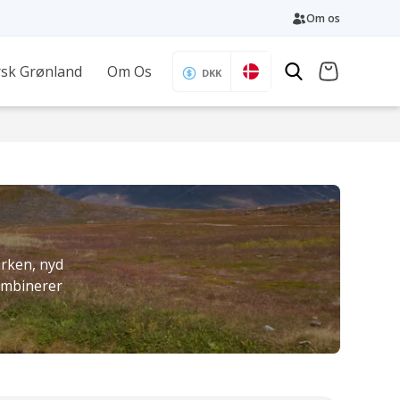
Om os
sk Grønland
Om Os
DKK
irken, nyd
kombinerer