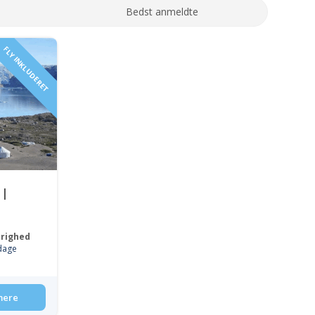
Bedst anmeldte
FLY INKLUDERET
 |
righed
dage
mere