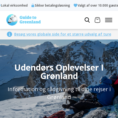
l virksomhed
Sikker betalingsløsning
Valgt af over 10.000 gæster
Besøg vores globale side for et større udvalg af ture
Udendørs Oplevelser I
Grønland
Information og rådgivning til dine rejser i
Grønland