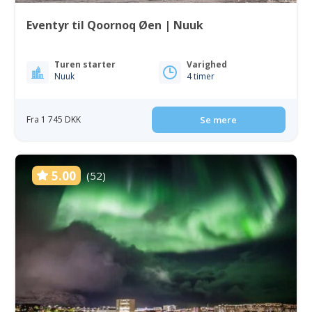
Eventyr til Qoornoq Øen | Nuuk
Turen starter
Varighed
Nuuk
4 timer
Fra 1 745 DKK
Se mere
5.00
(52)