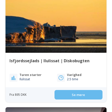
Isfjordssejlads | Ilulissat | Diskobugten
Turen starter
Varighed
Ilulissat
2.5 time
Fra 895 DKK
Se mere