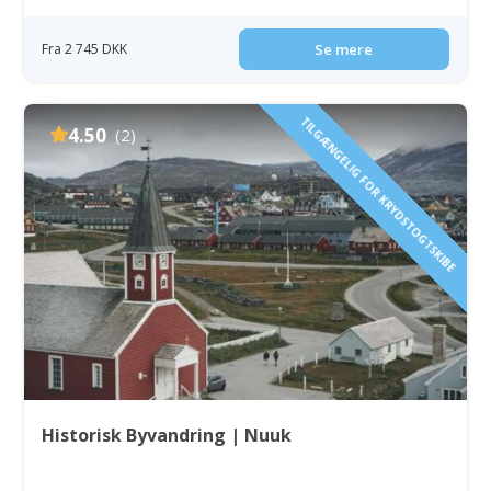
Fra 2 745 DKK
Se mere
TILGÆNGELIG FOR KRYDSTOGTSKIBE
4.50
(2)
Historisk Byvandring | Nuuk