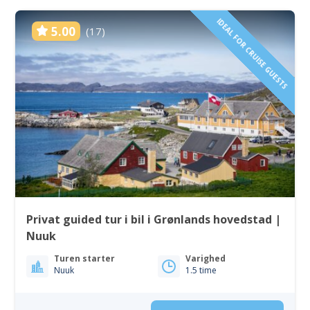
IDEAL FOR CRUISE GUESTS
5.00
(17)
Privat guided tur i bil i Grønlands hovedstad |
Nuuk
Turen starter
Varighed
Nuuk
1.5 time