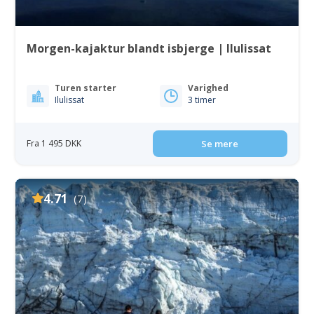
Morgen-kajaktur blandt isbjerge | Ilulissat
Turen starter
Varighed
Ilulissat
3 timer
Fra 1 495 DKK
Se mere
4.71
(7)