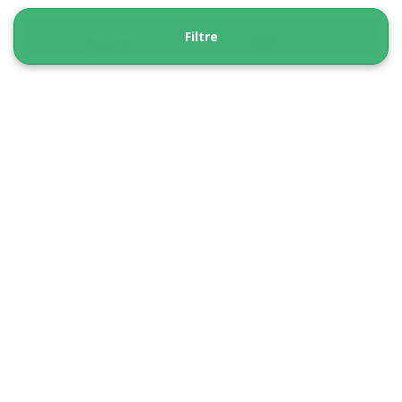
Turen starter
Varighed
Filtre
Kangerlussuaq
2 timer
Fra 650 DKK
Se mere
1 TIL 6 PASSAGERER INKLUDERET
5.00
(4)