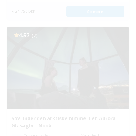
Fra 1 750 DKK
Se mere
4.57
(7)
Sov under den arktiske himmel i en Aurora
Glas-iglo | Nuuk
Turen starter
Varighed