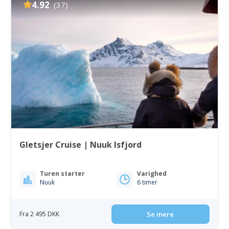
4.92
(37)
Gletsjer Cruise | Nuuk Isfjord
Turen starter
Varighed
Nuuk
6 timer
Fra 2 495 DKK
Se mere