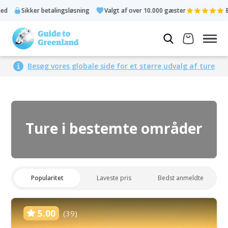
alingsløsning
Valgt af over 10.000 gæster
Bedømt 4,3 ud af 5
Besøg vores globale side for et større udvalg af ture
Ture i bestemte områder
Popularitet
Laveste pris
Bedst anmeldte
5.00
(39)