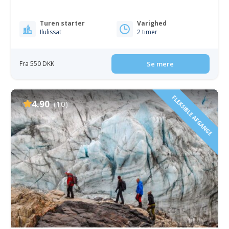
Turen starter
Varighed
Ilulissat
2 timer
Fra 550 DKK
Se mere
FLEKSIBLE AFGANGE
4.90
(10)