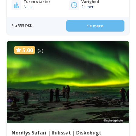
Turen starter
Varighed
Nuuk
2 timer
Fra 555 DKK
Se mere
5.00
(3)
Nordlys Safari | Ilulissat | Diskobugt