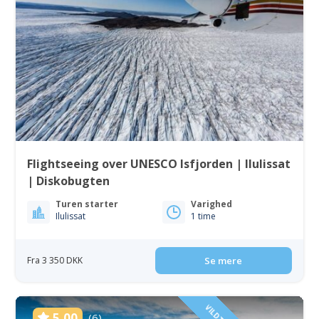
Flightseeing over UNESCO Isfjorden | Ilulissat
| Diskobugten
Turen starter
Varighed
Ilulissat
1 time
Fra 3 350 DKK
Se mere
5.00
(6)