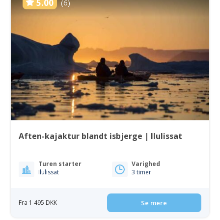
5.00
(6)
Aften-kajaktur blandt isbjerge | Ilulissat
Turen starter
Varighed
Ilulissat
3 timer
Fra 1 495 DKK
Se mere