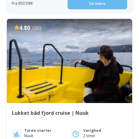
Fra 850 DKK
Se mere
4.80
(20)
Lukket båd fjord cruise | Nuuk
Turen starter
Varighed
Nuuk
2 timer