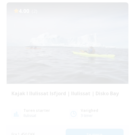
4.00
(2)
Kajak I Ilulissat Isfjord | Ilulissat | Disko Bay
Turen starter
Varighed
Ilulissat
3 timer
Fra 1 450 DKK
Se mere