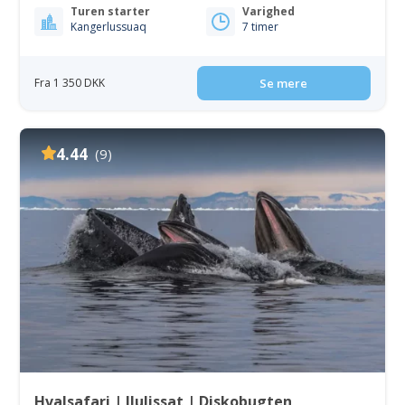
Turen starter
Varighed
Kangerlussuaq
7 timer
Fra 1 350 DKK
Se mere
4.44
(9)
Hvalsafari | Ilulissat | Diskobugten