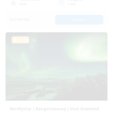
Nuuk
1 day
Fra 2 900 DKK
Se mere
5.00
(3)
Nordlystur | Kangerlussuaq | Vest Grønland