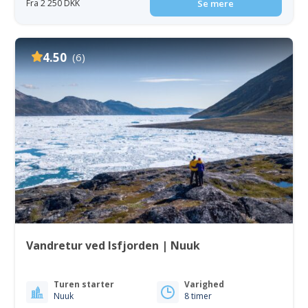
Fra 2 250 DKK
Se mere
4.50
(6)
Vandretur ved Isfjorden | Nuuk
Turen starter
Varighed
Nuuk
8 timer