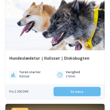
Hundeslædetur | Ilulissat | Diskobugten
Turen starter
Varighed
Ilulissat
2 timer
Fra 2 200 DKK
Se mere