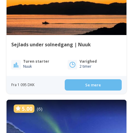
Sejlads under solnedgang | Nuuk
Turen starter
Varighed
Nuuk
2 timer
Fra 1 095 DKK
Se mere
5.00
(6)