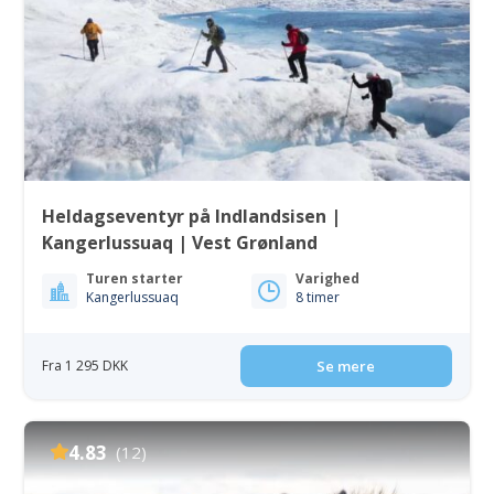
Heldagseventyr på Indlandsisen |
Kangerlussuaq | Vest Grønland
Turen starter
Varighed
Kangerlussuaq
8 timer
Fra 1 295 DKK
Se mere
4.83
(12)