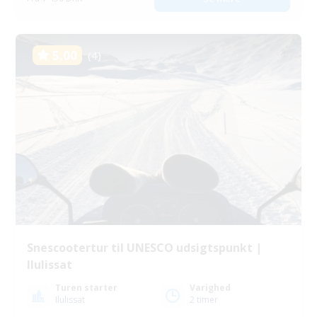
5.00
(4)
Snescootertur til UNESCO udsigtspunkt |
Ilulissat
Turen starter
Varighed
Ilulissat
2 timer