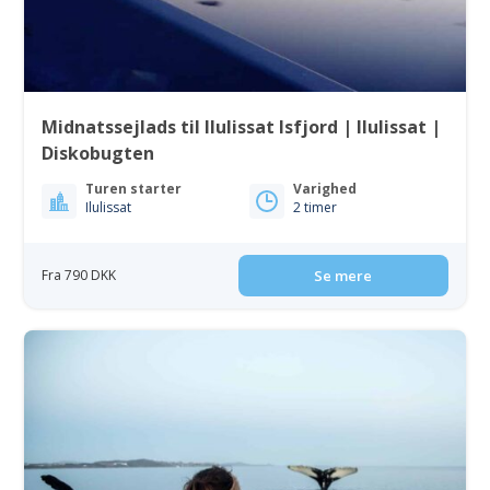
Midnatssejlads til Ilulissat Isfjord | Ilulissat |
Diskobugten
Turen starter
Varighed
Ilulissat
2 timer
Fra 790 DKK
Se mere