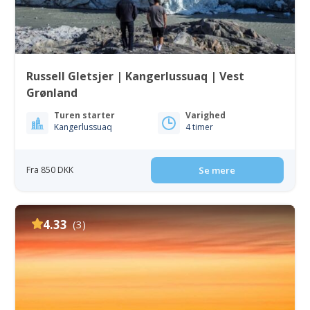
Russell Gletsjer | Kangerlussuaq | Vest
Grønland
Turen starter
Varighed
Kangerlussuaq
4 timer
Fra 850 DKK
Se mere
4.33
(3)