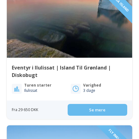
Eventyr i Ilulissat | Island Til Grønland |
Diskobugt
Turen starter
Varighed
Ilulissat
3 dage
Fra 29 650 DKK
Se mere
FLY INKLUDERET