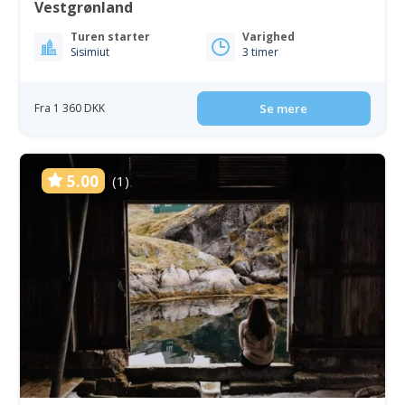
Vestgrønland
Turen starter
Varighed
Sisimiut
3 timer
Fra 1 360 DKK
Se mere
5.00
(1)