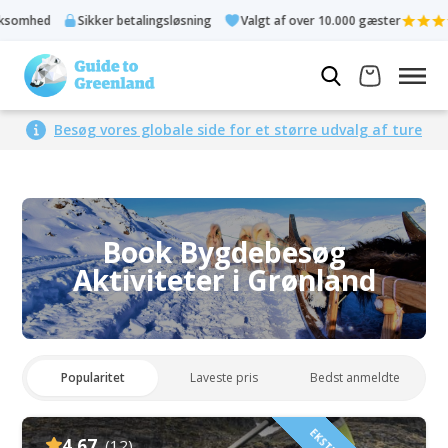
Sikker betalingsløsning
Valgt af over 10.000 gæster
Bedømt 4
Besøg vores globale side for et større udvalg af ture
Book Bygdebesøg
Aktiviteter i Grønland
Popularitet
Laveste pris
Bedst anmeldte
4.67
(12)