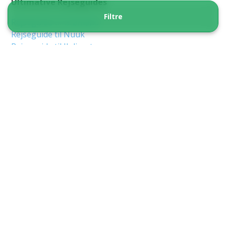
Ultimative Rejseguides
Filtre
Rejseguide til Grønland
Rejseguide til Nuuk
Rejseguide til Ilulissat
Rejseguide til Aasiaat
Rejseguide til Qaqortoq
Rejseguide til Sisimiut
Rejseguide til Tasiilaq
Rejseguide til Uummannaq
Rejseguide til Maniitsoq
Rejseguide til Kangerlussuaq
Andre praktiske rejseoplysninger
Typer af Rejser
Pakkerejser
Dagsture i Grønland
Dagsture om sommeren