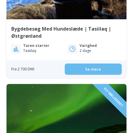
Bygdebesøg Med Hundeslæde | Tasiilaq |
Østgrønland
Turen starter
Varighed
Tasiilaq
2 dage
Fra 2 700 DKK
Se mere
FLY INKLUDERET