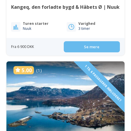
Kangeq, den forladte bygd & Håbets Ø | Nuuk
Turen starter
Varighed
Nuuk
3 timer
Fra 6 900 DKK
Se mere
1 TIL 6 PASSAGERER INKLUDERET
5.00
(1)