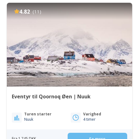
4.82
(11)
Eventyr til Qoornoq Øen | Nuuk
Turen starter
Varighed
Nuuk
4 timer
Fra 1 745 DKK
Se mere