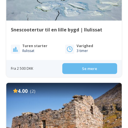
Snescootertur til en lille bygd | Ilulissat
Turen starter
Varighed
Ilulissat
3 timer
Fra 2 500 DKK
Se mere
4.00
(2)