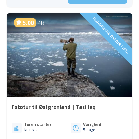
TILGÆNGELIGE DATOER I 2022!
5.00
(1)
Fototur til Østgrønland | Tasiilaq
Turen starter
Varighed
Kulusuk
5 dage