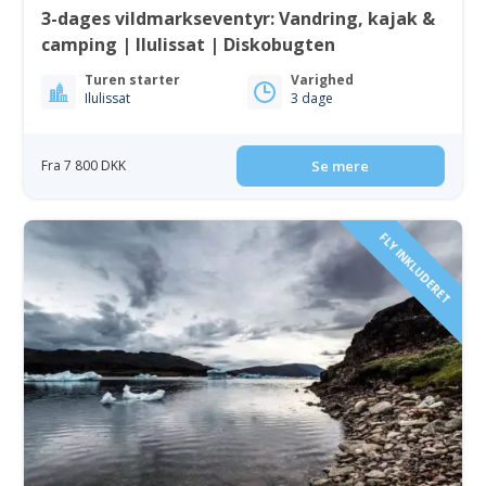
3-dages vildmarkseventyr: Vandring, kajak &
camping | Ilulissat | Diskobugten
Turen starter
Varighed
Ilulissat
3 dage
Fra 7 800 DKK
Se mere
FLY INKLUDERET