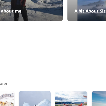
t about me
A bit About Sis
tører