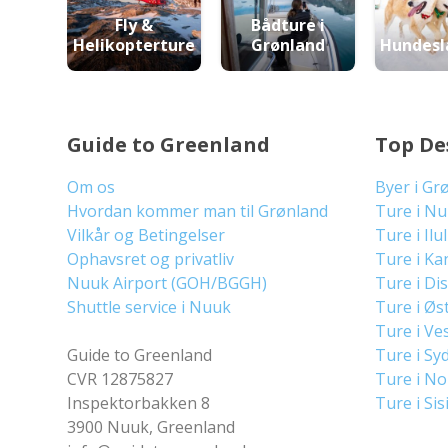
Fly &
Bådture i
Helikopterture
Grønland
Hundesl
Guide to Greenland
Top De
Om os
Byer i Gr
Hvordan kommer man til Grønland
Ture i N
Vilkår og Betingelser
Ture i Ilu
Ophavsret og privatliv
Ture i Ka
Nuuk Airport (GOH/BGGH)
Ture i Di
Shuttle service i Nuuk
Ture i Øs
Ture i Ve
Guide to Greenland
Ture i Sy
CVR 12875827
Ture i N
Inspektorbakken 8
Ture i Sis
3900 Nuuk, Greenland