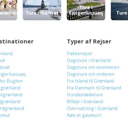
Ture i
ædeture
Ture i Ilulissat
Kangerlussuaq
Ture
stinationer
Typer af Rejser
ønland
Pakkerejser
uuk
Dagsture i Grønland
lissat
Dagsture om sommeren
ngerlussuaq
Dagsture om vinteren
sko Bugten
Fra Island til Grønland
tgrønland
Fra Danmark til Grønland
stgrønland
Hundeslædeture
dgrønland
Billeje i Grønland
ordgrønland
Overnatning i Grønland
imiut
Køb et gavekort