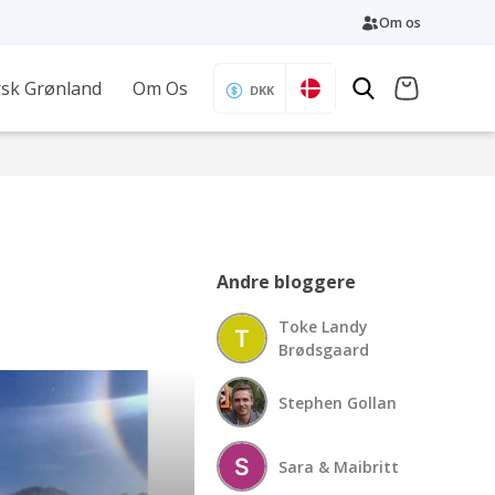
Om os
sk Grønland
Om Os
DKK
Andre bloggere
Toke Landy
Brødsgaard
Stephen Gollan
Sara & Maibritt