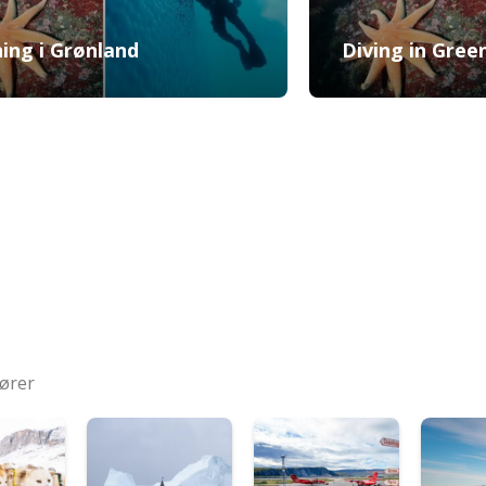
ing i Grønland
Diving in Gree
tører