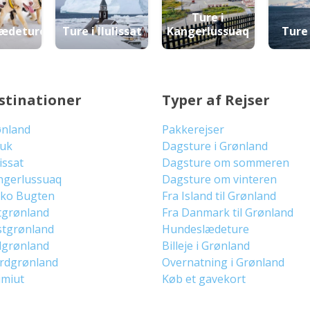
Ture i
ædeture
Ture i Ilulissat
Kangerlussuaq
Ture
stinationer
Typer af Rejser
ønland
Pakkerejser
uuk
Dagsture i Grønland
lissat
Dagsture om sommeren
ngerlussuaq
Dagsture om vinteren
sko Bugten
Fra Island til Grønland
tgrønland
Fra Danmark til Grønland
stgrønland
Hundeslædeture
dgrønland
Billeje i Grønland
ordgrønland
Overnatning i Grønland
imiut
Køb et gavekort