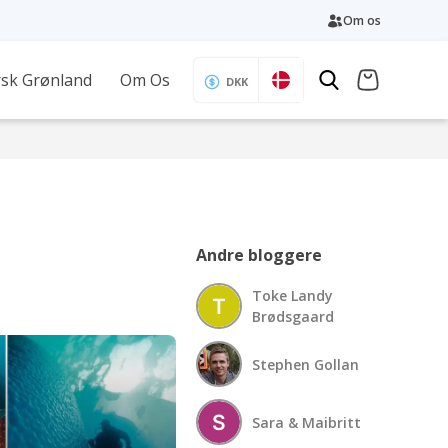
Om os
sk Grønland
Om Os
DKK
Andre bloggere
Toke Landy
Brødsgaard
Stephen Gollan
Sara & Maibritt