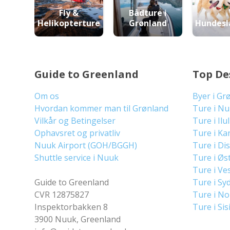
Fly &
Bådture i
Helikopterture
Grønland
Hundesl
Guide to Greenland
Top De
Om os
Byer i Gr
Hvordan kommer man til Grønland
Ture i N
Vilkår og Betingelser
Ture i Ilu
Ophavsret og privatliv
Ture i Ka
Nuuk Airport (GOH/BGGH)
Ture i Di
Shuttle service i Nuuk
Ture i Øs
Ture i Ve
Guide to Greenland
Ture i Sy
CVR 12875827
Ture i N
Inspektorbakken 8
Ture i Sis
3900 Nuuk, Greenland