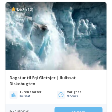
4.67
(12)
Dagstur til Eqi Gletsjer | Ilulissat |
Diskobugten
Turen starter
Varighed
Ilulissat
9 hours
Fra 2 850 DKK
Se mere