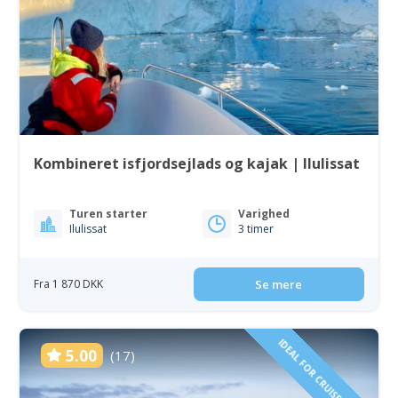
Kombineret isfjordsejlads og kajak | Ilulissat
Turen starter
Varighed
Ilulissat
3 timer
Fra 1 870 DKK
Se mere
IDEAL FOR CRUISE GUESTS
5.00
(17)