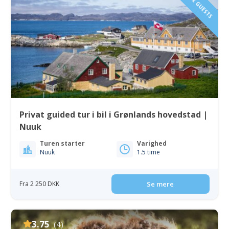
Privat guided tur i bil i Grønlands hovedstad |
Nuuk
Turen starter
Varighed
Nuuk
1.5 time
Fra 2 250 DKK
Se mere
3.75
(4)