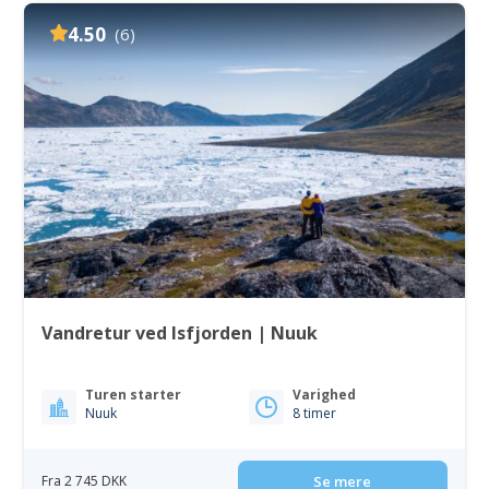
4.50
(6)
Vandretur ved Isfjorden | Nuuk
Turen starter
Varighed
Nuuk
8 timer
Fra 2 745 DKK
Se mere