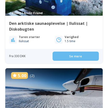
Den arktiske saunaoplevelse | Ilulissat |
Diskobugten
Turen starter
Varighed
Ilulissat
1.5 time
Fra 330 DKK
Se mere
5.00
(2)