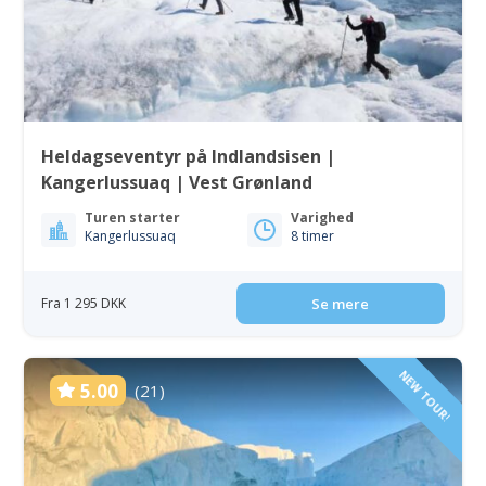
Heldagseventyr på Indlandsisen |
Kangerlussuaq | Vest Grønland
Turen starter
Varighed
Kangerlussuaq
8 timer
Fra 1 295 DKK
Se mere
NEW TOUR!
5.00
(21)