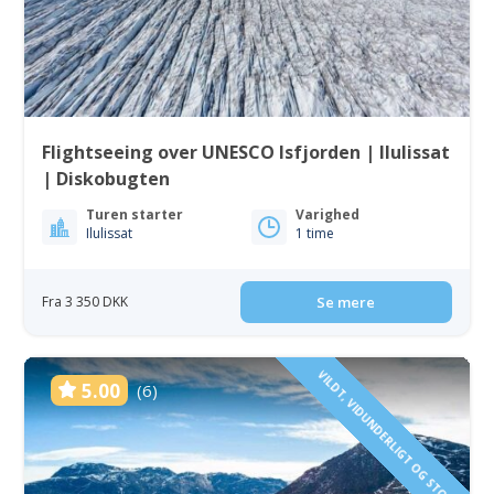
Flightseeing over UNESCO Isfjorden | Ilulissat
| Diskobugten
Turen starter
Varighed
Ilulissat
1 time
Fra 3 350 DKK
Se mere
VILDT, VIDUNDERLIGT OG STORT
5.00
(6)