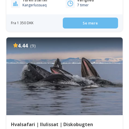
Turen starter
Varighed
Kangerlussuaq
7 timer
Fra 1 350 DKK
Se mere
4.44
(9)
Hvalsafari | Ilulissat | Diskobugten