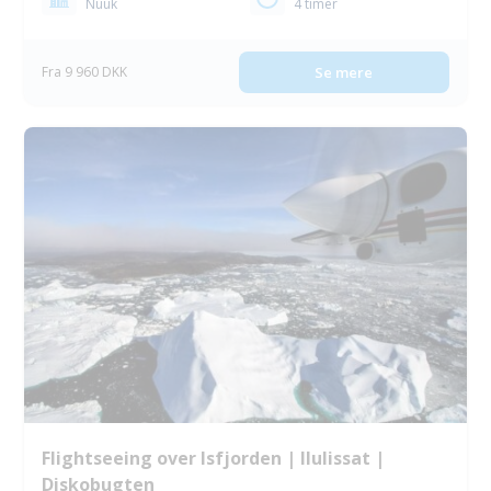
Nuuk
4 timer
Fra 9 960 DKK
Se mere
Flightseeing over Isfjorden | Ilulissat |
Diskobugten