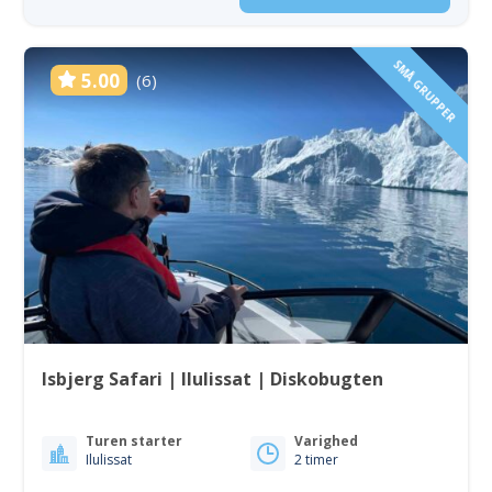
SMÅ GRUPPER
5.00
(6)
Isbjerg Safari | Ilulissat | Diskobugten
Turen starter
Varighed
Ilulissat
2 timer