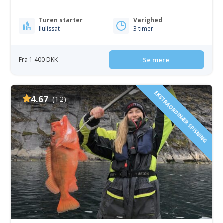
Turen starter
Varighed
Ilulissat
3 timer
Fra 1 400 DKK
Se mere
EKSTRAORDINÆR SPISNING
4.67
(12)