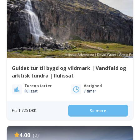
Guidet tur til bygd og vildmark | Vandfald og
arktisk tundra | Ilulissat
Turen starter
Varighed
Ilulissat
7 timer
Fra 1 725 DKK
Se mere
4.00
(2)