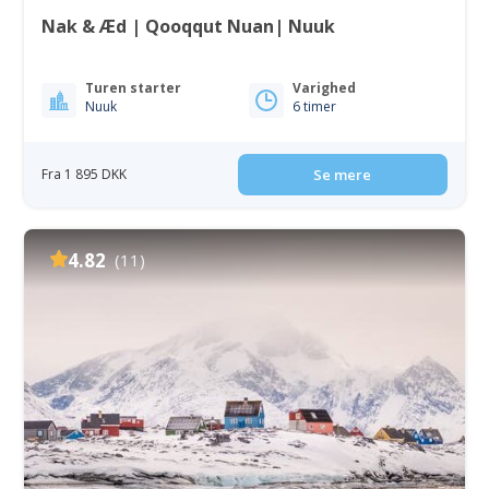
Nak & Æd | Qooqqut Nuan| Nuuk
Turen starter
Varighed
Nuuk
6 timer
Fra 1 895 DKK
Se mere
4.82
(11)