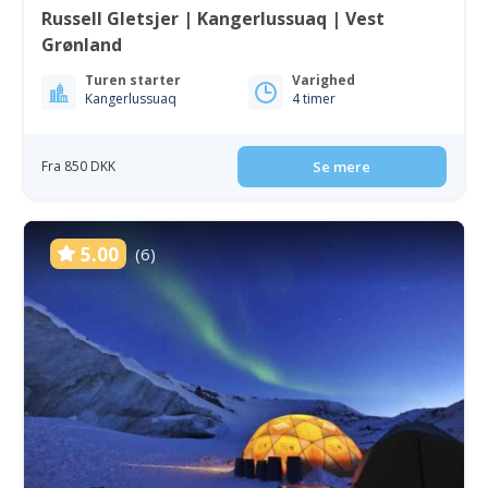
Russell Gletsjer | Kangerlussuaq | Vest
Grønland
Turen starter
Varighed
Kangerlussuaq
4 timer
Fra 850 DKK
Se mere
5.00
(6)