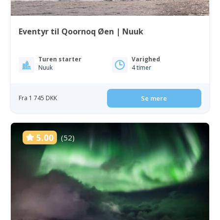
Eventyr til Qoornoq Øen | Nuuk
Turen starter
Varighed
Nuuk
4 timer
Fra 1 745 DKK
Se mere
5.00
(52)