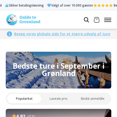
lingsløsning
Valgt af over 10.000 gæster
Bedømt 4,3 ud af 5
Besøg vores globale side for et større udvalg af ture
Bedste ture i September i
Grønland
Popularitet
Laveste pris
Bedst anmeldte
4.92
(37)