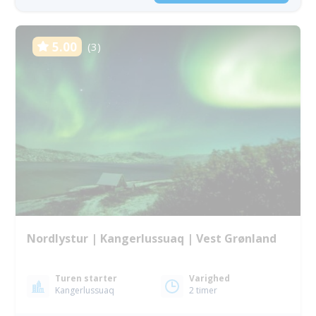
5.00
(3)
Nordlystur | Kangerlussuaq | Vest Grønland
Turen starter
Varighed
Kangerlussuaq
2 timer