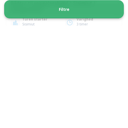
Bådtur til spøgelsesbygd | Sisimiut |
Filtre
Vestgrønland
Turen starter
Varighed
Sisimiut
3 timer
Fra 1 360 DKK
Se mere
5.00
(1)