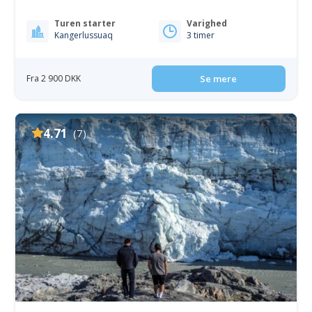
Turen starter
Varighed
Kangerlussuaq
3 timer
Fra 2 900 DKK
Se mere
4.71
(7)