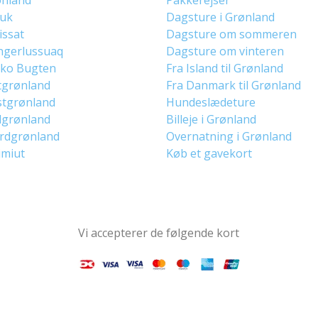
uuk
Dagsture i Grønland
lissat
Dagsture om sommeren
ngerlussuaq
Dagsture om vinteren
sko Bugten
Fra Island til Grønland
tgrønland
Fra Danmark til Grønland
stgrønland
Hundeslædeture
dgrønland
Billeje i Grønland
ordgrønland
Overnatning i Grønland
imiut
Køb et gavekort
Vi accepterer de følgende kort