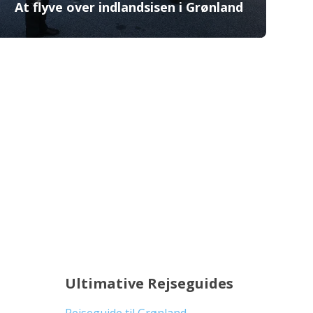
At flyve over indlandsisen i Grønland
Ultimative Rejseguides
Rejseguide til Grønland