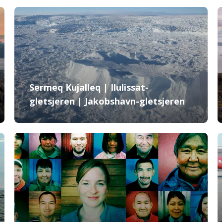
Sermeq Kujalleq | Ilulissat-
gletsjeren | Jakobshavn-gletsjeren