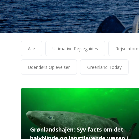
Alle
Ultimative Rejseguides
Rejseinfor
Udendørs Oplevelser
Greenland Today
Grønlandshajen: Syv facts om det
halvblinde og langtlevende væsen i