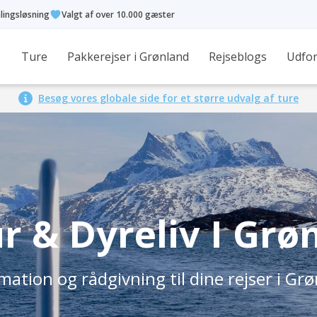
alingsløsning
Valgt af over 10.000 gæster
Ture
Pakkerejser i Grønland
Rejseblogs
Udfor
Besøg vores globale side for et større udvalg af ture
r & Dyreliv I Grø
mation og rådgivning til dine rejser i Gr