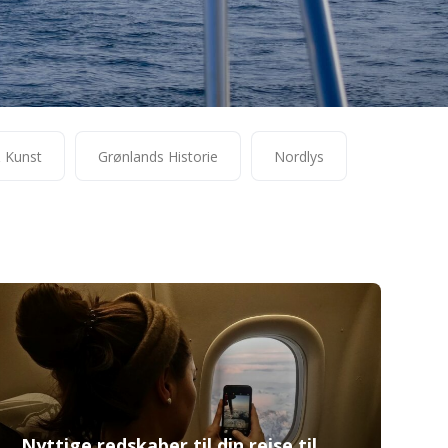
& Kunst
Grønlands Historie
Nordlys
Nyttige redskaber til din rejse til