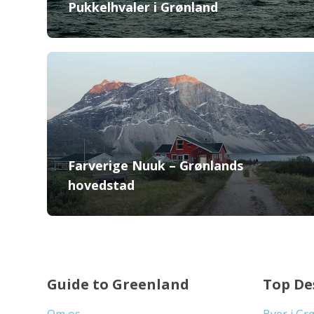
Pukkelhvaler i Grønland
Farverige Nuuk – Grønlands
hovedstad
Guide to Greenland
Top De
Om os
Byer i Gr