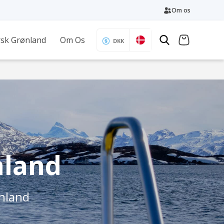
Om os
sk Grønland
Om Os
DKK
nland
ønland