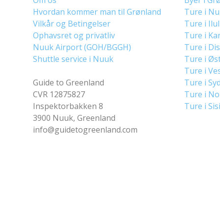
Hvordan kommer man til Grønland
Ture i N
Vilkår og Betingelser
Ture i Ilu
Ophavsret og privatliv
Ture i Ka
Nuuk Airport (GOH/BGGH)
Ture i Di
Shuttle service i Nuuk
Ture i Øs
Ture i Ve
Guide to Greenland
Ture i Sy
CVR 12875827
Ture i N
Inspektorbakken 8
Ture i Sis
3900 Nuuk, Greenland
info@guidetogreenland.com