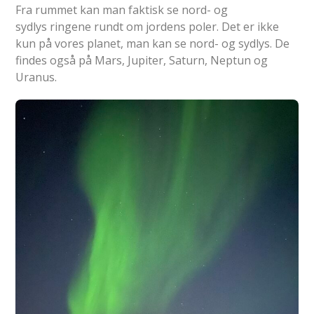
Fra rummet kan man faktisk se nord- og
sydlys ringene rundt om jordens poler. Det er ikke
kun på vores planet, man kan se nord- og sydlys. De
findes også på Mars, Jupiter, Saturn, Neptun og
Uranus.