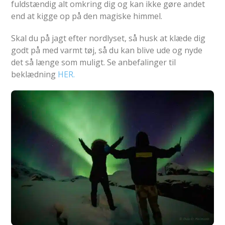
fuldstændig alt omkring dig og kan ikke gøre andet
end at kigge op på den magiske himmel.
Skal du på jagt efter nordlyset, så husk at klæde dig
godt på med varmt tøj, så du kan blive ude og nyde
det så længe som muligt. Se anbefalinger til
beklædning
HER.