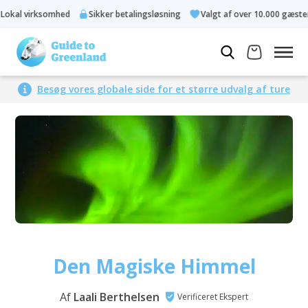
virksomhed
Sikker betalingsløsning
Valgt af over 10.000 gæster
Besøg vores globale side for et større udvalg af ture
Den Magiske Himmel
Af
Laali Berthelsen
Verificeret Ekspert