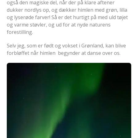
også den magiske del, når der på klare aftener
dukker nordlys op, og dækker himlen med grøn, lilla
og lyserøde farver! Så er det hurtigt på med uld tøjet
og varme støvler, og ud for at nyde naturens
forestilling.
Selv jeg, som er født og vokset i Grønland, kan blive
forbløffet når himlen begynder at danse over os.