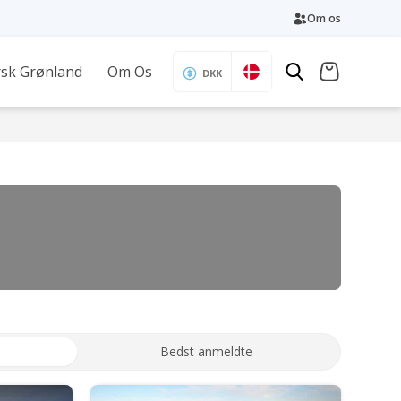
Om os
sk Grønland
Om Os
DKK
Bedst anmeldte