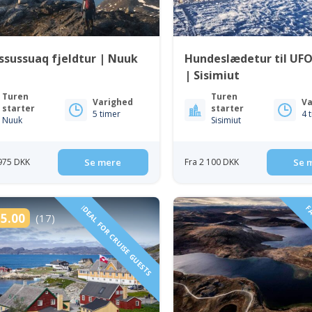
sussuaq fjeldtur | Nuuk
Hundeslædetur til UFO
| Sisimiut
Turen
Turen
Varighed
Va
starter
starter
5 timer
4 
Nuuk
Sisimiut
 975 DKK
Se mere
Fra 2 100 DKK
Se 
IDEAL FOR CRUISE GUESTS
FA
5.00
(17)