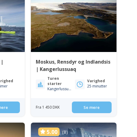
 |
Moskus, Rensdyr og Indlandsis
| Kangerlussuaq
Turen
righed
Varighed
starter
timer
25 minutter
Kangerlussuaq
mere
Fra 1 450 DKK
Se mere
5.00
(8)