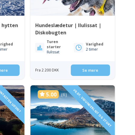
 hytten
Hundeslædetur | Ilulissat |
Diskobugten
Turen
righed
Varighed
starter
timer
2 timer
Ilulissat
mere
Fra 2 200 DKK
Se mere
NTASTISK UDSIGT
VILDT, VIDUNDERLIGT OG STORT
5.00
(6)