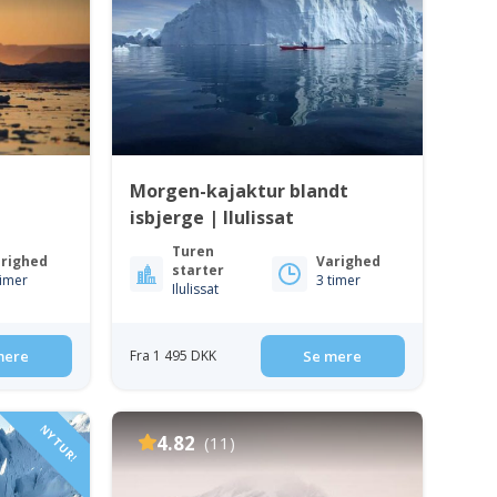
Morgen-kajaktur blandt
isbjerge | Ilulissat
Turen
righed
Varighed
starter
timer
3 timer
Ilulissat
mere
Fra 1 495 DKK
Se mere
NY TUR!
4.82
(11)