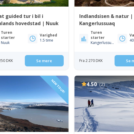
at guided tur i bil i
Indlandsisen & natur |
nlands hovedstad | Nuuk
Kangerlussuaq
Turen
Turen
Varighed
Va
starter
starter
1.5 time
40
Nuuk
Kangerlussuaq
 250 DKK
Se mere
Fra 2 270 DKK
Se 
NEW TOUR!
4.50
(2)