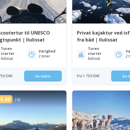
cootertur til UNESCO
Privat kajaktur ved is
gtspunkt | Ilulissat
fra båd | Ilulissat
Turen
Turen
Varighed
Va
starter
starter
2 timer
2 
Ilulissat
Ilulissat
 750 DKK
Se mere
Fra 1 750 DKK
Se 
5.00
(4)