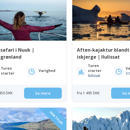
safari i Nuuk |
Aften-kajaktur blandt
tgrønland
isbjerge | Ilulissat
Turen
Turen
Va
Varighed
starter
starter
3 
Ilulissat
 450 DKK
Se mere
Fra 1 495 DKK
Se 
NEW TOUR!