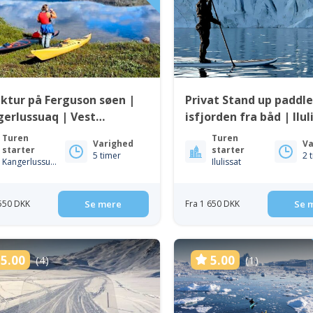
ktur på Ferguson søen |
Privat Stand up paddle
erlussuaq | Vest
isfjorden fra båd | Ilul
enland
Turen
Turen
Varighed
Va
starter
starter
5 timer
2 
Kangerlussuaq
Ilulissat
 550 DKK
Se mere
Fra 1 650 DKK
Se 
5.00
5.00
(4)
(1)