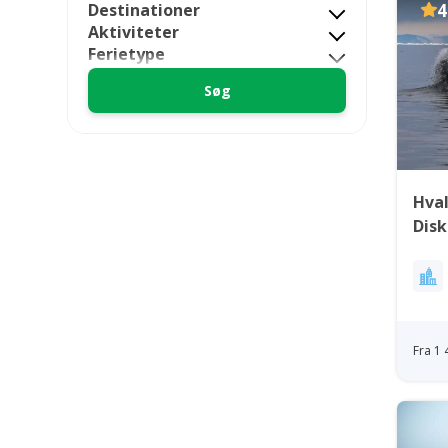
Destinationer
4
Aktiviteter
Ferietype
Hval
Dis
Fra 1