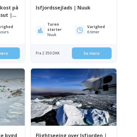
kost på
Isfjordssejlads | Nuuk
sut |
Turen
righed
Varighed
starter
hours
6 timer
Nuuk
mere
Fra 2 350 DKK
Se mere
lle bygd
Flightseeing over Isfjorden |