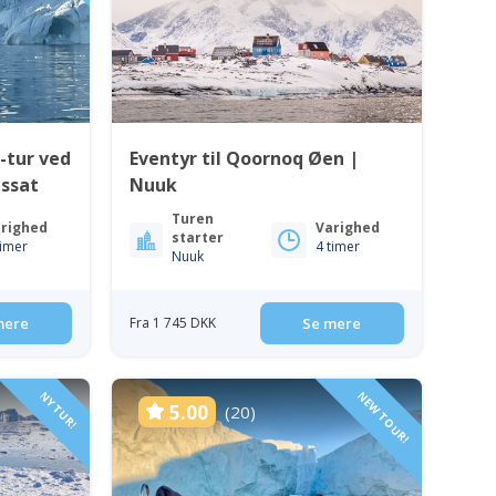
-tur ved
Eventyr til Qoornoq Øen |
issat
Nuuk
Turen
righed
Varighed
starter
timer
4 timer
Nuuk
mere
Fra 1 745 DKK
Se mere
NY TUR!
NEW TOUR!
5.00
(20)