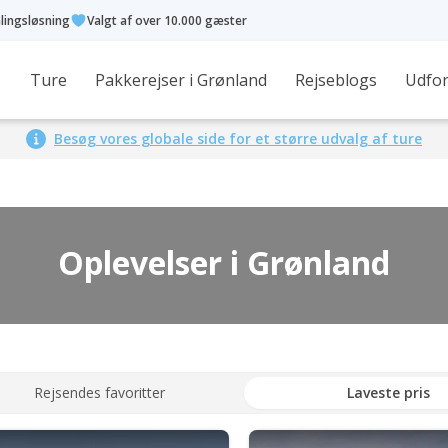
alingsløsning
Valgt af over 10.000 gæster
Ture
Pakkerejser i Grønland
Rejseblogs
Udfor
Besøg vores globale side for et større udvalg af ture
Oplevelser i Grønland
Rejsendes favoritter
Laveste pris