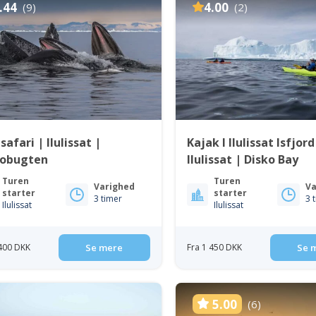
.44
4.00
(9)
(2)
safari | Ilulissat |
Kajak I Ilulissat Isfjord
kobugten
Ilulissat | Disko Bay
Turen
Turen
Varighed
Va
starter
starter
3 timer
3 
Ilulissat
Ilulissat
 400 DKK
Se mere
Fra 1 450 DKK
Se 
5.00
(6)