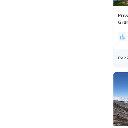
Priv
Grø
Fra 2