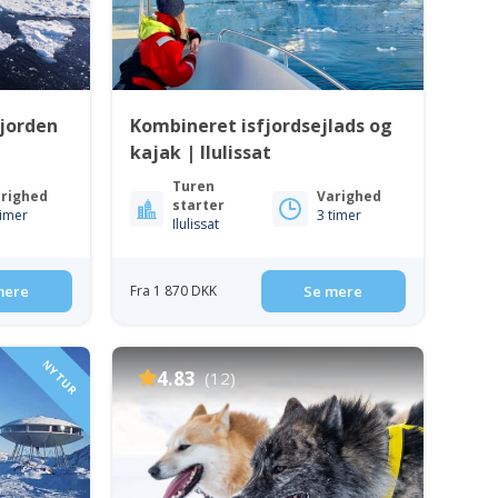
fjorden
Kombineret isfjordsejlads og
kajak | Ilulissat
Turen
righed
Varighed
starter
timer
3 timer
Ilulissat
mere
Fra 1 870 DKK
Se mere
NY TUR
4.83
(12)