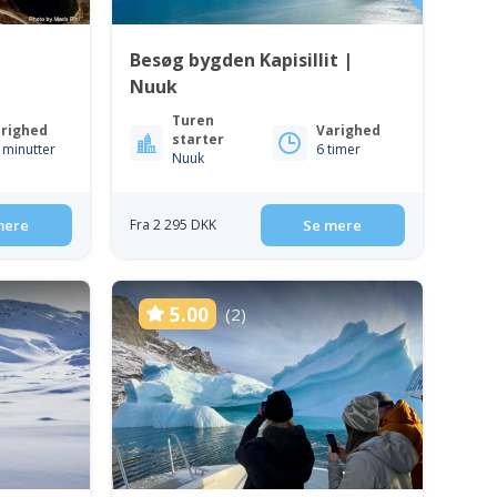
Besøg bygden Kapisillit |
Nuuk
Turen
righed
Varighed
starter
 minutter
6 timer
Nuuk
mere
Fra 2 295 DKK
Se mere
5.00
(2)