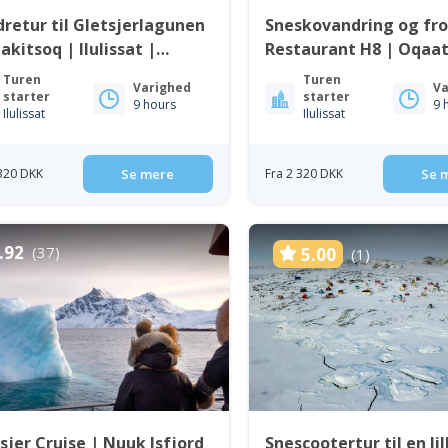
retur til Gletsjerlagunen
Sneskovandring og fro
akitsoq | Ilulissat |
Restaurant H8 | Oqaat
kobugten
Diskobugten
Turen
Turen
Varighed
Va
starter
starter
9 hours
9 
Ilulissat
Ilulissat
 320 DKK
Se mere
Fra 2 320 DKK
Se 
.92
(37)
5.00
(1)
sjer Cruise | Nuuk Isfjord
Snescootertur til en li