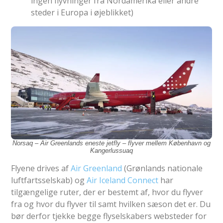
ingen flyvninger fra Nordamerika eller andre
steder i Europa i øjeblikket)
Norsaq – Air Greenlands eneste jetfly – flyver mellem København og
Kangerlussuaq
Flyene drives af
Air Greenland
(Grønlands nationale
luftfartsselskab) og
Air Iceland Connect
har
tilgængelige ruter, der er bestemt af, hvor du flyver
fra og hvor du flyver til samt hvilken sæson det er. Du
bør derfor tjekke begge flyselskabers websteder for