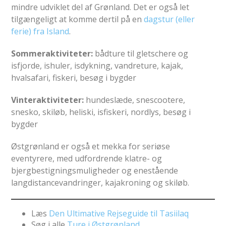
mindre udviklet del af Grønland. Det er også let
tilgængeligt at komme dertil på en
dagstur (eller
ferie) fra Island
.
Sommeraktiviteter:
bådture til gletschere og
isfjorde, ishuler, isdykning, vandreture, kajak,
hvalsafari, fiskeri, besøg i bygder
Vinteraktiviteter:
hundeslæde, snescootere,
snesko, skiløb, heliski, isfiskeri, nordlys, besøg i
bygder
Østgrønland er også et mekka for seriøse
eventyrere, med udfordrende klatre- og
bjergbestigningsmuligheder og enestående
langdistancevandringer, kajakroning og skiløb.
Læs
Den Ultimative Rejseguide til Tasiilaq
Søg i alle
Ture i Østgrønland