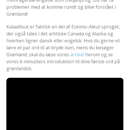
fremragende engelsk som tredjesprog. Du har få
problemer med at komme rundt og blive forstået i
Grønland!
Kalaallisut er faktisk en del af Eskimo-Aleut sproget,
der også tales i det arktiske Canada og Alaska og
hverken ligner dansk eller engelsk. Hvis du gerne vil
lære et par ord til at bryde isen, mens du besøger
Grønland, skal du læse vores
artikel
herom og se
vores 6-minutters introduktion til dine første ord på
grønlandsk.