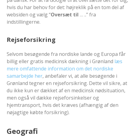
på dansk. For at få Google til at oversætte det for dig,
hvis du har behov for det: højreklik på en tom del af
websiden og vælg “
Oversæt til
… ..” fra
indstillingerne.
Rejseforsikring
Selvom besøgende fra nordiske lande og Europa får
billig eller gratis medicinsk dækning i Grønland
læs
mere omfattende information om det nordiske
samarbejde her
, anbefaler vi, at alle besøgende i
Grønland tegner en rejseforsikring. Dette vil sikre, at
du ikke kun er dækket af en medicinsk nødsituation,
men også vil dække rejseforsinkelser og
hjemtransport, hvis det kræves (afhængig af den
nøjagtige købte forsikring).
Geografi