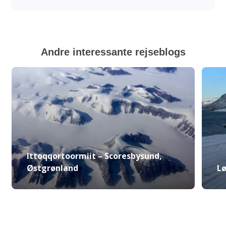
Andre interessante rejseblogs
Ittoqqortoormiit – Scoresbysund,
Østgrønland
Lø