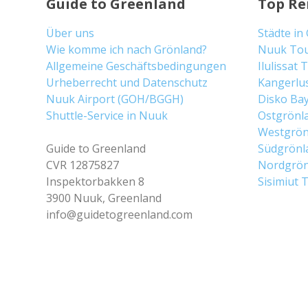
Guide to Greenland
Top Re
Über uns
Städte in
Wie komme ich nach Grönland?
Nuuk To
Allgemeine Geschäftsbedingungen
Ilulissat
Urheberrecht und Datenschutz
Kangerlu
Nuuk Airport (GOH/BGGH)
Disko Ba
Shuttle-Service in Nuuk
Ostgrönl
Westgrön
Guide to Greenland
Südgrönl
CVR 12875827
Nordgrön
Inspektorbakken 8
Sisimiut 
3900 Nuuk, Greenland
info@guidetogreenland.com