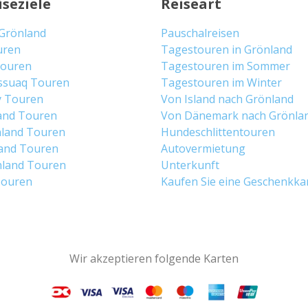
iseziele
Reiseart
 Grönland
Pauschalreisen
uren
Tagestouren in Grönland
 Touren
Tagestouren im Sommer
ssuaq Touren
Tagestouren im Winter
y Touren
Von Island nach Grönland
and Touren
Von Dänemark nach Grönla
land Touren
Hundeschlittentouren
and Touren
Autovermietung
land Touren
Unterkunft
Touren
Kaufen Sie eine Geschenkka
Wir akzeptieren folgende Karten