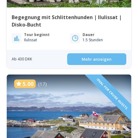
Begegnung mit Schlittenhunden | Ilulissat |
Disko-Bucht
Tour beginnt
Dauer
Ilulissat
1.5 Stunden
Ab 430 DKK
Mehr anzeigen
IDEAL FOR CRUISE GUESTS
5.00
(17)