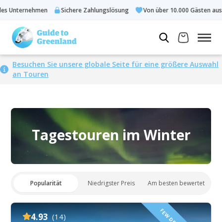
nehmen
Sichere Zahlungslösung
Von über 10.000 Gästen ausgewählt
Besuchen Sie unsere globale Seite für eine größere Auswahl
an Touren
Tagestouren im Winter
Popularität
Niedrigster Preis
Am besten bewertet
4.93
(14)