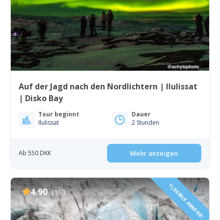
Auf der Jagd nach den Nordlichtern | Ilulissat
| Disko Bay
Tour beginnt
Dauer
Ilulissat
2 Stunden
Ab 550 DKK
Mehr anzeigen
FLEXIBLE ABREISE!
4.90
(10)