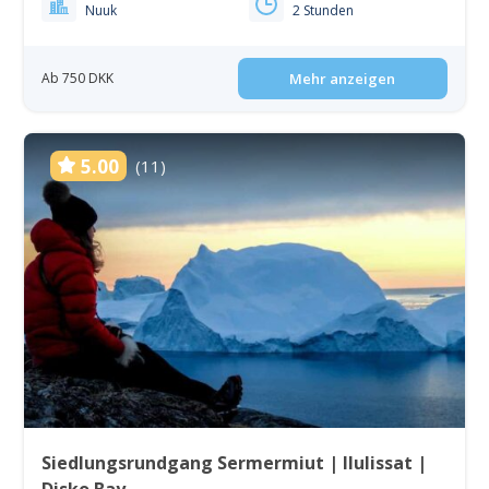
Nuuk
2 Stunden
Ab 750 DKK
Mehr anzeigen
5.00
(11)
Siedlungsrundgang Sermermiut | Ilulissat |
Disko Bay